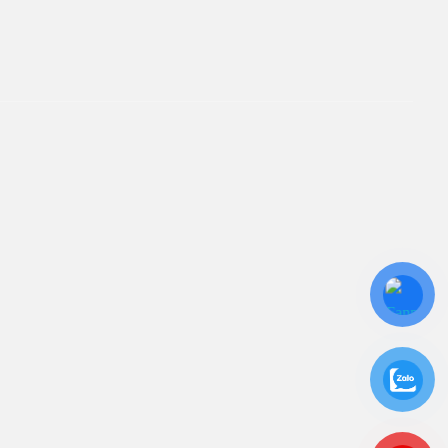
ín. Sự hài lòng của quý
iên kết
ửa Chữa UPS
ho Thuê UPS
ảo Trì UPS
ộ Lưu Điện UPS Cũ
c Quy UPS