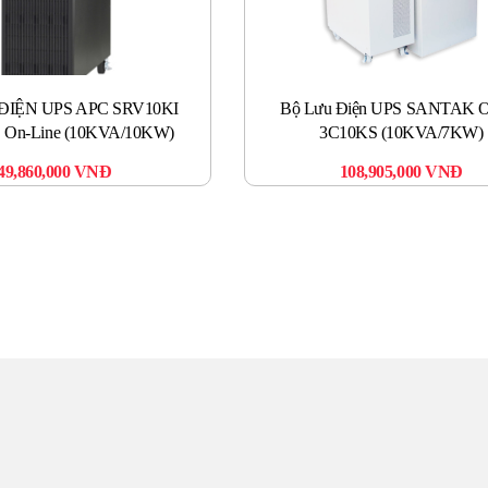
ĐIỆN UPS APC SRV10KI
Bộ Lưu Điện UPS SANTAK O
S On-Line (10KVA/10KW)
3C10KS (10KVA/7KW)
49,860,000
VNĐ
108,905,000
VNĐ
UNG TÂM UPS TOÀN 