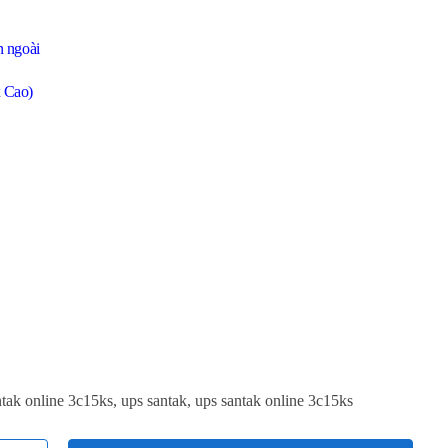
n ngoài
x Cao)
ntak online 3c15ks
,
ups santak
,
ups santak online 3c15ks