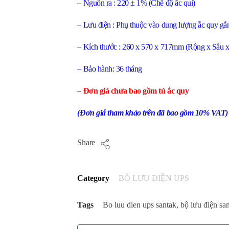
– Nguồn ra : 220 ± 1% (Chế độ ắc qui)
– Lưu điện : Phụ thuộc vào dung lượng ắc quy gắ
– Kích thước : 260 x 570 x 717mm (Rộng x Sâu 
– Bảo hành: 36 tháng
– Đơn giá chưa bao gồm tủ ắc quy
(Đơn giá tham khảo trên đã bao gồm 10% VAT)
Share
Category
BỘ LƯU ĐIỆN UPS
Tags
Bo luu dien ups santak
,
bộ lưu điện sa