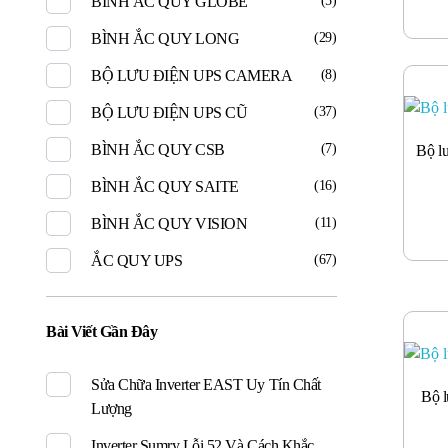
BÌNH ẮC QUY GLOBE
(5)
BÌNH ẮC QUY LONG
(29)
BỘ LƯU ĐIỆN UPS CAMERA
(8)
BỘ LƯU ĐIỆN UPS CŨ
(37)
BÌNH ẮC QUY CSB
(7)
Bộ l
BÌNH ẮC QUY SAITE
(16)
BÌNH ẮC QUY VISION
(11)
ẮC QUY UPS
(67)
Bài Viết Gần Đây
Sửa Chữa Inverter EAST Uy Tín Chất
Bộ 
Lượng
Inverter Sumry Lỗi 52 Và Cách Khắc