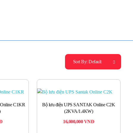
Mua Bán - Thanh Lý - Sửa Chữa UPS
0906 394 871 (Zalo/Viber/Telegarm)
Sort By:
Default
 Online C1KR
Bộ lưu điện UPS SANTAK Online C2K
)
(2KVA/1.4KW)
Đ
16,000,000
VNĐ