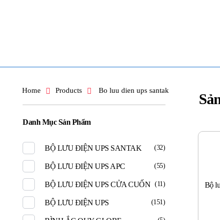
TOÀN TÂM UPS - CHUYÊN SỬA CHỮA BỘ LƯU ĐIỆN UPS
TOÀN TÂM UPS - CHUYÊN SỬA CHỮA BỘ LƯU ĐIỆN UPS
Home
Products
Bo luu dien ups santak
Sả
Danh Mục Sản Phẩm
BỘ LƯU ĐIỆN UPS SANTAK
(32)
BỘ LƯU ĐIỆN UPS APC
(55)
BỘ LƯU ĐIỆN UPS CỬA CUỐN
(11)
Bộ l
BỘ LƯU ĐIỆN UPS
(151)