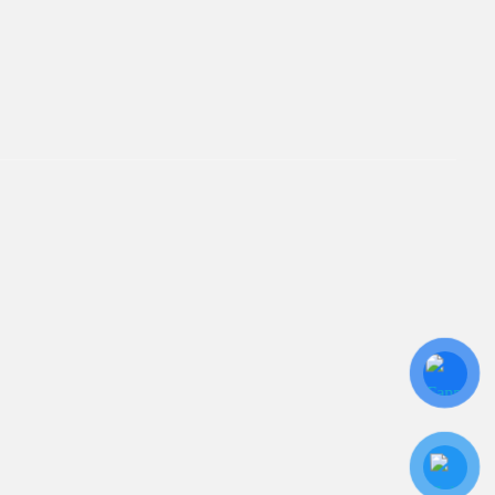
TÂM
ín. Sự hài lòng của quý
iên kết
ửa Chữa UPS
ho Thuê UPS
ảo Trì UPS
ộ Lưu Điện UPS Cũ
c Quy UPS