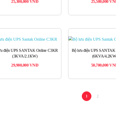
25,300,000
VNĐ
25,500,000
VN
ưu điện UPS SANTAK Online C3KR
Bộ lưu điện UPS SANTAK
(3KVA/2.1KW)
(6KVA/4.2KW
29,900,000
VNĐ
50,700,000
VN
2
1