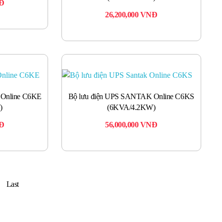
Đ
26,200,000
VNĐ
 Online C6KE
Bộ lưu điện UPS SANTAK Online C6KS
)
(6KVA/4.2KW)
Đ
56,000,000
VNĐ
Last