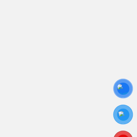
Trụ sở chính: 81/10 Phó Đức Chính, Phường 1, Quận
Bình Thạnh, TP.HCM
CN: Số 46A Ngõ 37 Bằng Liệt, Hoàng Liệt, Hoàng
Mai, Hà Nội
Liên kết
Sửa Chữa UPS
Cho Thuê UPS
Bảo Trì UPS
Bộ Lưu Điện UPS Cũ
Ắc Quy UPS