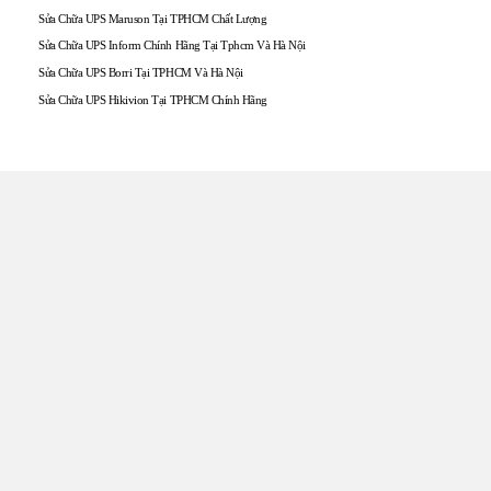
Sửa Chữa UPS Maruson Tại TPHCM Chất Lượng
Sửa Chữa UPS Inform Chính Hãng Tại Tphcm Và Hà Nội
Sửa Chữa UPS Borri Tại TPHCM Và Hà Nội
Sửa Chữa UPS Hikivion Tại TPHCM Chính Hãng
TRUNG TÂM UPS TOÀN
TÂM
Đến với UPS Toàn Tâm quý khách hàng sẽ được phục vụ
Tận tâm – Thật lòng – Sâu Sắc – Uy tín. Sự hài lòng của quý
khách hàng là thước đo cho sự phát triển của chúng tôi.