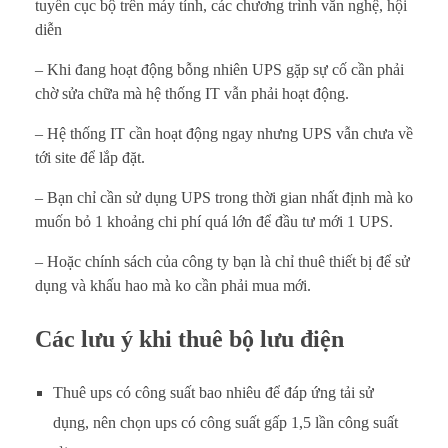
i
tuyển cục bộ trên máy tính, các chương trình văn nghệ, hội
diễn
ệ
– Khi đang hoạt động bỗng nhiên UPS gặp sự cố cần phải
n
chờ sửa chữa mà hệ thống IT vẫn phải hoạt động.
u
– Hệ thống IT cần hoạt động ngay nhưng UPS vẫn chưa về
tới site để lắp đặt.
p
– Bạn chỉ cần sử dụng UPS trong thời gian nhất định mà ko
s
muốn bỏ 1 khoảng chi phí quá lớn để đầu tư mới 1 UPS.
g
– Hoặc chính sách của công ty bạn là chỉ thuê thiết bị để sử
dụng và khấu hao mà ko cần phải mua mới.
i
Các lưu ý khi thuê bộ lưu điện
á
r
Thuê ups có công suất bao nhiêu để đáp ứng tải sử
ẻ
dụng, nên chọn ups có công suất gấp 1,5 lần công suất