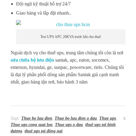
Đội ngũ kỹ thuật hỗ trợ 24/7
Giao hàng và lắp đặt nhanh..
Test UPS APC 20KVA trước khi cho thuê
Ngoài dịch vụ cho thuê ups, trung tâm chúng tôi còn là nơi
sửa chữa bộ lưu điện
santak, apc, eaton, socomex,
emerson, hyundai, ge, sunpac, powerware, rielo. Chúng tôi
là đại lý phân phối dòng sản phẩm Santak giá cạnh tranh
nhất, giao hàng tận nơi, bảo hành 3 năm
Tags:
Thue bo luu dien
,
Thue bo luu dien o dau
,
Thue ups
,
Thue ups cong suat lon
,
Thue ups o dau
,
thuê ups tại bình
dương
,
thuê ups tại đồng nai