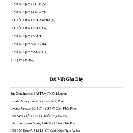
BÌNH ẮC QUY GLOBE
(5)
BÌNH ẮC QUY LONG
(29)
BỘ LƯU ĐIỆN UPS CAMERA
(8)
BỘ LƯU ĐIỆN UPS CŨ
(37)
BÌNH ẮC QUY CSB
(7)
BÌNH ẮC QUY SAITE
(16)
BÌNH ẮC QUY VISION
(11)
ẮC QUY UPS
(67)
Bài Viết Gần Đây
Sửa Chữa Inverter EAST Uy Tín Chất Lượng
Inverter Sumry Lỗi 52 Và Cách Khắc Phục
Inverter Growatt Lỗi 117 Là Gì? Và Cách Khắc Phục
UPS Santak Lỗi 11 Là Gì? Khắc Phục Ra Sao
Biến Tần Inverter Sumry Lỗi 09 Và Cách Khắc Phục
UPS APC Error P13 Là Lỗi Gì? Cách Khắc Phục Ra Sao