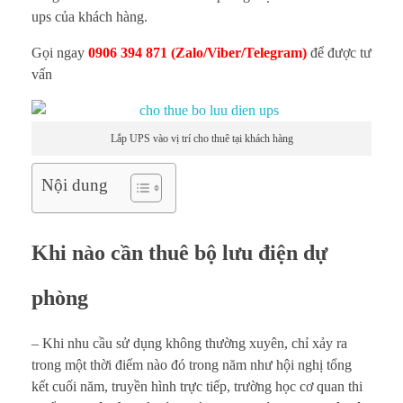
ups của khách hàng.
t
Gọi ngay
0906 394 871
(Zalo/Viber/Telegram)
để được tư
h
vấn
u
ê
Lắp UPS vào vị trí cho thuê tại khách hàng
b
Nội dung
ộ
Khi nào cần thuê bộ lưu điện dự
l
ư
phòng
u
– Khi nhu cầu sử dụng không thường xuyên, chỉ xảy ra
trong một thời điểm nào đó trong năm như hội nghị tổng
đ
kết cuối năm, truyền hình trực tiếp, trường học cơ quan thi