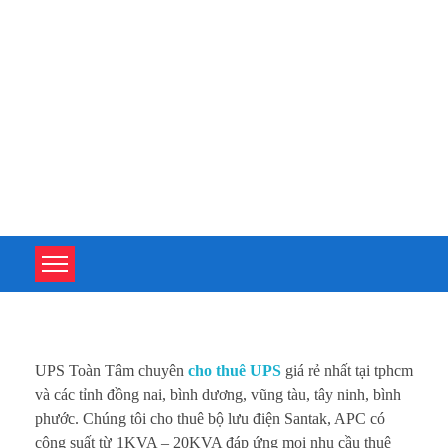
TOÀN TÂM UPS - CHUYÊN SỬA CHỮA BỘ LƯU ĐIỆN UPS
TOÀN TÂM UPS - CHUYÊN SỬA CHỮA BỘ LƯU ĐIỆN UPS
C
UPS Toàn Tâm chuyên
cho thuê UPS
giá rẻ nhất tại tphcm
h
và các tỉnh đồng nai, bình dương, vũng tàu, tây ninh, bình
phước. Chúng tôi cho thuê bộ lưu điện Santak, APC có
o
công suất từ 1KVA – 20KVA đáp ứng mọi nhu cầu thuê