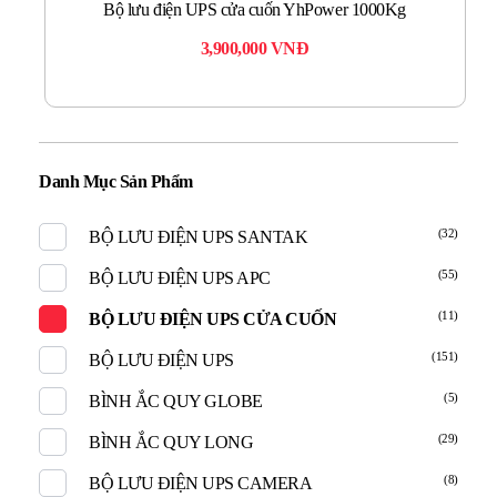
Bộ lưu điện UPS cửa cuốn YhPower 1000Kg
3,900,000
VNĐ
Danh Mục Sản Phẩm
(32)
BỘ LƯU ĐIỆN UPS SANTAK
(55)
BỘ LƯU ĐIỆN UPS APC
(11)
BỘ LƯU ĐIỆN UPS CỬA CUỐN
(151)
BỘ LƯU ĐIỆN UPS
(5)
BÌNH ẮC QUY GLOBE
(29)
BÌNH ẮC QUY LONG
(8)
BỘ LƯU ĐIỆN UPS CAMERA