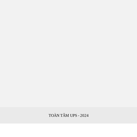
Mai, Hà Nội
Liên kết
Sửa Chữa UPS
Cho Thuê UPS
Bảo Trì UPS
Bộ Lưu Điện UPS Cũ
Ắc Quy UPS
TOÀN TÂM UPS - 2024