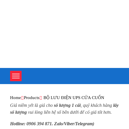
TOÀN TÂM UPS - CHUYÊN SỬA CHỮA BỘ LƯU ĐIỆN UPS
TOÀN TÂM UPS - CHUYÊN SỬA CHỮA BỘ LƯU ĐIỆN UPS
Home
Products
BỘ LƯU ĐIỆN UPS CỬA CUỐN
Giá niêm yết là giá cho
số lượng 1 cái
, quý khách hàng
lấy
số lượng
vui lòng liên hệ số bên dưới để có giá tốt hơn.
Hotline: 0906 394 871. Zalo/Viber/Telegram)