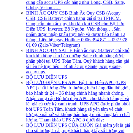
cung cấp accu UPS các hãng như Long, CSB, Saite,
Globe, Vision….
BÌNH ẮC QUY CSB
Bình Ắc Quy CSB (Acquy
CSB, CSB Battery) chính hãng giá sỉ tại TPHCM.
Cung cấp bình ắc quy khô kín khí CSB cho Bộ Lưu
Điện UPS, Inverter, Bộ Nguồn, Viễn thông,…Sản
phẩm được nhập khẩu trực tiếp và được bảo hành 12
tháng. Liên hệ ngay Hotline: 0906 394 871 – 097 978
01 09 (Zalo/Viber/Telegram)
BÌNH ẮC QUY SAITE
Bình ắc quy (Battery) chì khô
kín khí không cần bảo dưỡng Saite chính hãng được
phân phối tại UPS Toàn Tâm. Quý khách hàng cần giá
sỉ liên hệ trực tiếp – Bình ắc quy Saite, acquy saite,
accuy ups.
BỘ LƯU ĐIỆN UPS
BỘ LƯU ĐIỆN UPS APC
Bộ Lưu Điện APC (UPS
APC) chất lượng đến từ thương hiệu hàng đầu thế giới,
bảo hành từ 24 – 36 tháng chính hãng nhanh chóng.
Nhận cung cấp Bộ lưu điện APC cho khách hàng sỉ và
lẻ, giá cả cực kỳ cạnh tranh. UPS APC được phân phối
bởi UPS Toàn Tâm, khách hàng sẽ yên tâm về chất
lượng, xuất xứ và không bán hàng nhái, hàng kém chất
lượng. Tham khảo UPS APC ở dưới đây:
BỘ LƯU ĐIỆN UPS CỬA CUỐN
Giá niêm yết là giá
cho số lượng 1 cái, quý khách hàng lấy số lượng vui