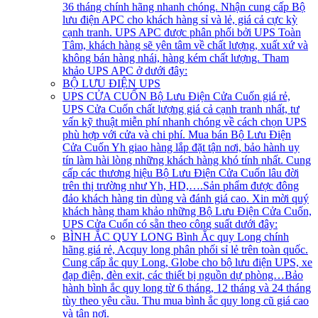
36 tháng chính hãng nhanh chóng. Nhận cung cấp Bộ
lưu điện APC cho khách hàng sỉ và lẻ, giá cả cực kỳ
cạnh tranh. UPS APC được phân phối bởi UPS Toàn
Tâm, khách hàng sẽ yên tâm về chất lượng, xuất xứ và
không bán hàng nhái, hàng kém chất lượng. Tham
khảo UPS APC ở dưới đây:
BỘ LƯU ĐIỆN UPS
UPS CỬA CUỐN
Bộ Lưu Điện Cửa Cuốn giá rẻ,
UPS Cửa Cuốn chất lượng giá cả cạnh tranh nhất, tư
vấn kỹ thuật miễn phí nhanh chóng về cách chọn UPS
phù hợp với cửa và chi phí. Mua bán Bộ Lưu Điện
Cửa Cuốn Yh giao hàng lắp đặt tận nơi, bảo hành uy
tín làm hài lòng những khách hàng khó tính nhất. Cung
cấp các thương hiệu Bộ Lưu Điện Cửa Cuốn lâu đời
trên thị trường như Yh, HD,….Sản phẩm được đông
đảo khách hàng tin dùng và đánh giá cao. Xin mời quý
khách hàng tham khảo những Bộ Lưu Điện Cửa Cuốn,
UPS Cửa Cuốn có sẵn theo công suất dưới đây:
BÌNH ẮC QUY LONG
Bình Ắc quy Long chính
hãng giá rẻ, Acquy long phân phối sỉ lẻ trên toàn quốc.
Cung cấp ắc quy Long, Globe cho bộ lưu điện UPS, xe
đạp điện, đèn exit, các thiết bị nguồn dự phòng…Bảo
hành bình ắc quy long từ 6 tháng, 12 tháng và 24 tháng
tùy theo yêu cầu. Thu mua bình ắc quy long cũ giá cao
và tận nơi.