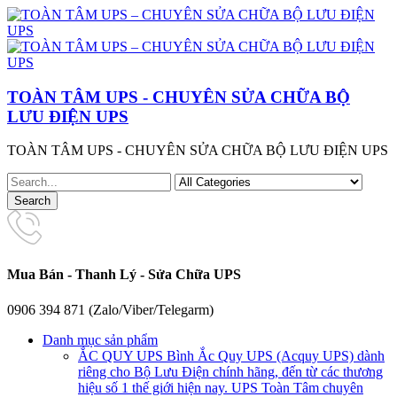
TOÀN TÂM UPS - CHUYÊN SỬA CHỮA BỘ
LƯU ĐIỆN UPS
TOÀN TÂM UPS - CHUYÊN SỬA CHỮA BỘ LƯU ĐIỆN UPS
Mua Bán - Thanh Lý - Sửa Chữa UPS
0906 394 871 (Zalo/Viber/Telegarm)
Danh mục sản phẩm
ẮC QUY UPS
Bình Ắc Quy UPS (Acquy UPS) dành
riêng cho Bộ Lưu Điện chính hãng, đến từ các thương
hiệu số 1 thế giới hiện nay. UPS Toàn Tâm chuyên