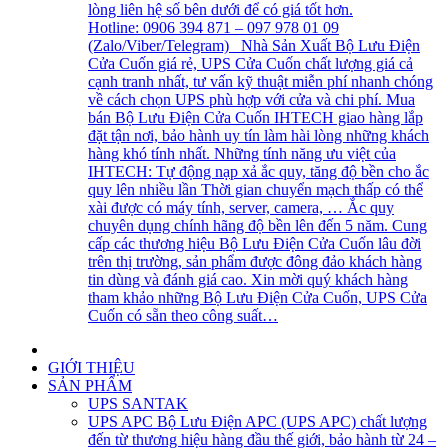
lòng liên hệ số bên dưới để có giá tốt hơn.
Hotline: 0906 394 871 – 097 978 01 09
(Zalo/Viber/Telegram) Nhà Sản Xuất Bộ Lưu Điện
Cửa Cuốn giá rẻ, UPS Cửa Cuốn chất lượng giá cả
cạnh tranh nhất, tư vấn kỹ thuật miễn phí nhanh chóng
về cách chọn UPS phù hợp với cửa và chi phí. Mua
bán Bộ Lưu Điện Cửa Cuốn IHTECH giao hàng lắp
đặt tận nơi, bảo hành uy tín làm hài lòng những khách
hàng khó tính nhất. Những tính năng ưu việt của
IHTECH: Tự động nạp xả ắc quy, tăng độ bền cho ắc
quy lên nhiều lần Thời gian chuyển mạch thấp có thể
xài được có máy tính, server, camera, … Ắc quy
chuyên dụng chính hãng độ bền lên đến 5 năm. Cung
cấp các thương hiệu Bộ Lưu Điện Cửa Cuốn lâu đời
trên thị trường, sản phẩm được đông đảo khách hàng
tin dùng và đánh giá cao. Xin mời quý khách hàng
tham khảo những Bộ Lưu Điện Cửa Cuốn, UPS Cửa
Cuốn có sẵn theo công suất…
GIỚI THIỆU
SẢN PHẨM
UPS SANTAK
UPS APC
Bộ Lưu Điện APC (UPS APC) chất lượng
đến từ thương hiệu hàng đầu thế giới, bảo hành từ 24 –