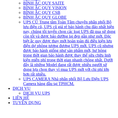
BÌNH ẮC QUY SAITE
BÌNH ẮC QUY VISION
BÌNH ẮC QUY CSB
BÌNH ẮC QUY GLOBE
UPS CŨ
Trung tâm Toàn Tâm chuyên phân phối Bộ
lưu điện cũ, UPS cũ giá rẻ bảo hành chu đáo nhất hiện
nay, chúng tôi tuyển chọn các loại UPS đã qua sử dụng
còn tốt và được bảo dưỡng lại đẹp gần như mới. Đặc
biệt ắc quy được thay mới hoàn toàn đủ điều kiện lưu
điện dự phòng tương đương UPS mới. UPS cũ nhưng
được bảo hành giống như sản phẩm mới, hư hỏng
trong thời gian bảo hành được thay thế sửa chữa linh
kiện miễn phí trong thời gian nhanh chóng nhất. Dưới
đây là những Model đang rất được nhiều người sử
dụng lựa chọn thay vì mua UPS mới với chi phí lớn
hơn rất nhiều.
UPS CAMERA
Nhà phân phối Bộ Lưu Điện UPS
Camera hàng đầu tại TPHCM.
DỊCH VỤ
DICH VU UPS
LIÊN HỆ
TUYỂN DỤNG
open