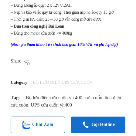
– Dung lượng ắc-quy: 2 x 12V/7.2AH
– Nạp và bảo vệ ắc quy tự động: Thời gian nạp no ắc-quy 15 giờ
– Thời gian lưu điện: 25 – 30 giờ vẫn đóng mở cửa được
–
Dựa trên công nghệ Đài Loan
– Dùng cho motor cửa cuốn <= 400kg
(Đơn giá tham khảo trên chưa bao gồm 10% VAT và phí lắp đặt)
Share
Category
BỘ LƯU ĐIỆN UPS CỬA CUỐN
Tags
Bộ lưu điện cửu cuốn yh 400
,
cửa cuốn
,
tích điện
cửa cuốn
,
UPS cửa cuốn yh400
Chat Zalo
Gọi Hotline