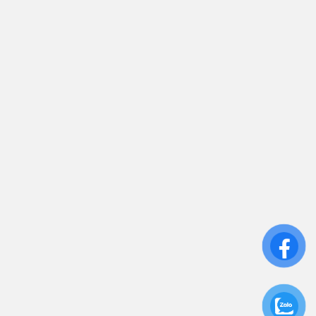
sales.toantamups@gmail.com
0906 394 871
Trụ sở chính: 81/10 Phó Đức Chính, Phường 1, Quận
Bình Thạnh, TP.HCM
CN: Số 46A Ngõ 37 Bằng Liệt, Hoàng Liệt, Hoàng
Mai, Hà Nội
Liên kết
Sửa Chữa UPS
Cho Thuê UPS
Bảo Trì UPS
Bộ Lưu Điện UPS Cũ