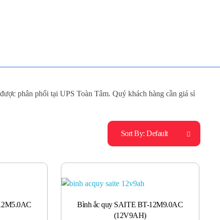
Mua Bán - Thanh Lý - Sửa Chữa UPS
0906 394 871 (Zalo/Viber/Telegarm)
g được phân phối tại UPS Toàn Tâm. Quý khách hàng cần giá sỉ
Sort By:
Default
-12M5.0AC
Bình ắc quy SAITE BT-12M9.0AC
(12V9AH)