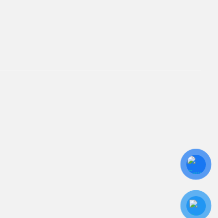
TÂM
ín. Sự hài lòng của quý
iên kết
ửa Chữa UPS
ho Thuê UPS
ảo Trì UPS
ộ Lưu Điện UPS Cũ
c Quy UPS