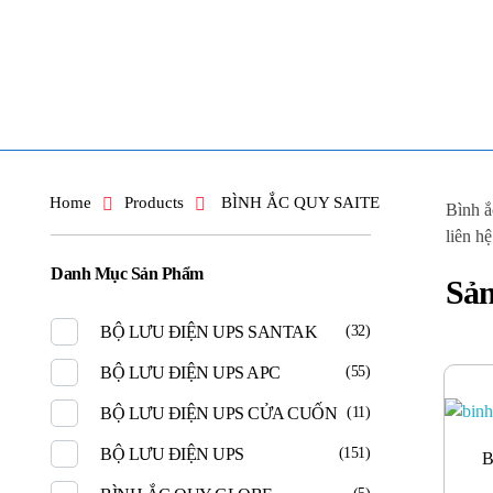
TOÀN TÂM UPS - CHUYÊN SỬA CHỮA BỘ LƯU ĐIỆN UPS
TOÀN TÂM UPS - CHUYÊN SỬA CHỮA BỘ LƯU ĐIỆN UPS
Home
Products
BÌNH ẮC QUY SAITE
Bình ắ
liên hệ
Danh Mục Sản Phẩm
Sả
BỘ LƯU ĐIỆN UPS SANTAK
(32)
BỘ LƯU ĐIỆN UPS APC
(55)
BỘ LƯU ĐIỆN UPS CỬA CUỐN
(11)
BỘ LƯU ĐIỆN UPS
(151)
B