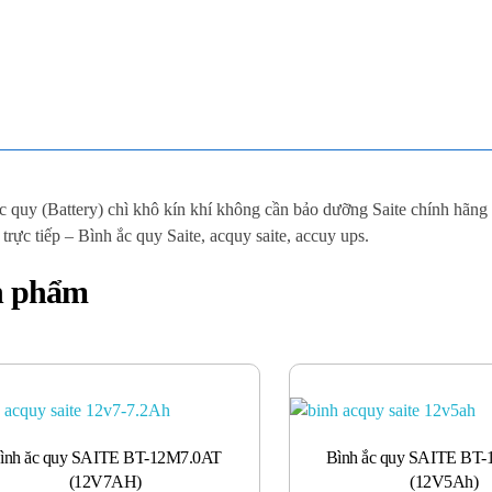
c quy (Battery) chì khô kín khí không cần bảo dưỡng Saite chính hãn
 trực tiếp – Bình ắc quy Saite, acquy saite, accuy ups.
n phẩm
ình ăc quy SAITE BT-12M7.0AT
Bình ắc quy SAITE BT
(12V7AH)
(12V5Ah)