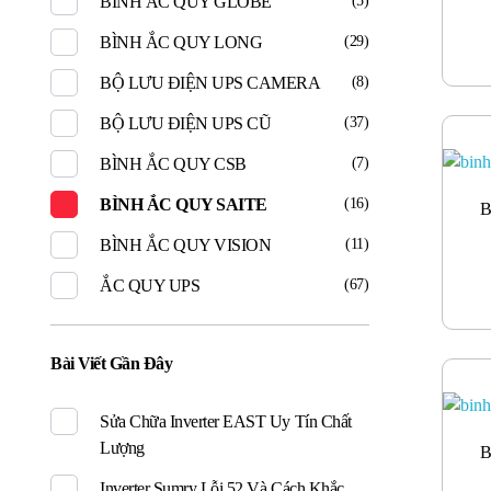
BÌNH ẮC QUY GLOBE
(5)
BÌNH ẮC QUY LONG
(29)
BỘ LƯU ĐIỆN UPS CAMERA
(8)
BỘ LƯU ĐIỆN UPS CŨ
(37)
BÌNH ẮC QUY CSB
(7)
BÌNH ẮC QUY SAITE
(16)
B
BÌNH ẮC QUY VISION
(11)
ẮC QUY UPS
(67)
Bài Viết Gần Đây
Sửa Chữa Inverter EAST Uy Tín Chất
Lượng
B
Inverter Sumry Lỗi 52 Và Cách Khắc