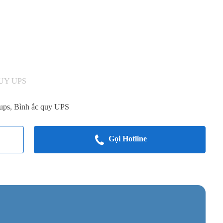
UY UPS
ups
,
Bình ắc quy UPS
Gọi Hotline