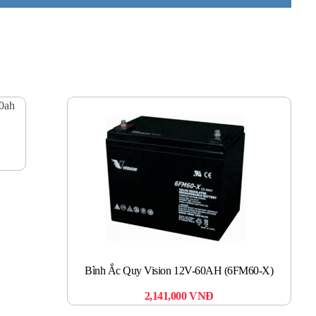
Bì
Bình Ắc Quy Vision 12V-60AH (6FM60-X)
2,141,000
VNĐ