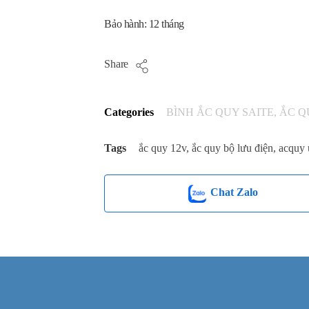
Bảo hành: 12 tháng
Share
Categories
BÌNH ẮC QUY SAITE
,
ẮC Q
Tags
ắc quy 12v
,
ắc quy bộ lưu điện
,
acquy 
Chat Zalo