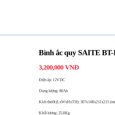
Bình ắc quy SAITE BT
3,200,000
VNĐ
Điện áp: 12VDC
Dung lượng: 80Ah
Kích thước(LxWxHxTH): 307x168x211x215 (m
Khối lượng: 25.8Kg