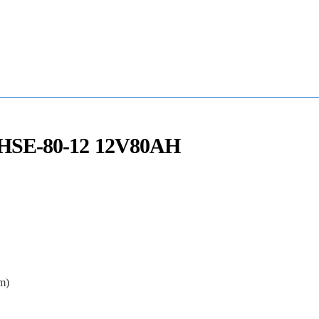
Mua Bán - Thanh Lý - Sửa Chữa UPS
0906 394 871 (Zalo/Viber/Telegarm)
-HSE-80-12 12V80AH
m)