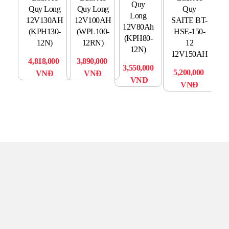
Quy
Q
Quy Long
Quy Long
Quy
Long
H
12V130AH
12V100AH
SAITE BT-
12V80Ah
(KPH130-
(WPL100-
HSE-150-
(KPH80-
1
12N)
12RN)
12
12N)
(1
12V150AH
4,818,000
3,890,000
3,550,000
5,200,000
VNĐ
VNĐ
VNĐ
VNĐ
TRUNG TÂM UPS TOÀN
TÂM