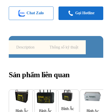
Chat Zalo
Gọi Hotline
Description
Thông số kỹ thuật
Sản phẩm liên quan
Bình Ắc
B
Bình Ắc
Bình Ắc
Bình Ac