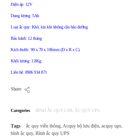
Điện áp: 12V
Dung lượng: 5Ah
Loại ắc quy: Khô, kín khí không cần bảo dưỡng
Bảo hành: 12 tháng
Kích thước: 90 x 70 x 106mm (D x R x C)
Khối lượng: 1.8Kg
Liên hệ: 0906 934 871
Share
Categories
BÌNH ẮC QUY CSB
,
ẮC QUY UPS
Tags
ắc quy viễn thông
,
Acquy bộ lưu điện
,
acquy ups
,
bình ắc quy
,
Bình ắc quy UPS