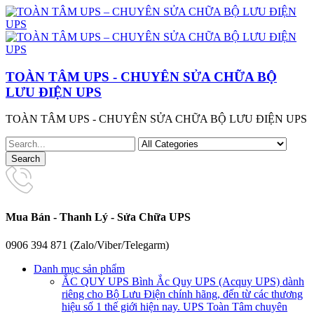
TOÀN TÂM UPS - CHUYÊN SỬA CHỮA BỘ
LƯU ĐIỆN UPS
TOÀN TÂM UPS - CHUYÊN SỬA CHỮA BỘ LƯU ĐIỆN UPS
Mua Bán - Thanh Lý - Sửa Chữa UPS
0906 394 871 (Zalo/Viber/Telegarm)
Danh mục sản phẩm
ẮC QUY UPS
Bình Ắc Quy UPS (Acquy UPS) dành
riêng cho Bộ Lưu Điện chính hãng, đến từ các thương
hiệu số 1 thế giới hiện nay. UPS Toàn Tâm chuyên