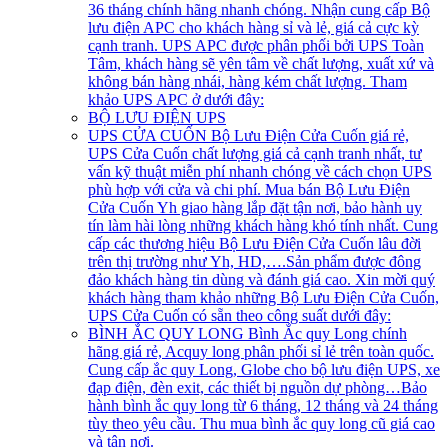
36 tháng chính hãng nhanh chóng. Nhận cung cấp Bộ
lưu điện APC cho khách hàng sỉ và lẻ, giá cả cực kỳ
cạnh tranh. UPS APC được phân phối bởi UPS Toàn
Tâm, khách hàng sẽ yên tâm về chất lượng, xuất xứ và
không bán hàng nhái, hàng kém chất lượng. Tham
khảo UPS APC ở dưới đây:
BỘ LƯU ĐIỆN UPS
UPS CỬA CUỐN
Bộ Lưu Điện Cửa Cuốn giá rẻ,
UPS Cửa Cuốn chất lượng giá cả cạnh tranh nhất, tư
vấn kỹ thuật miễn phí nhanh chóng về cách chọn UPS
phù hợp với cửa và chi phí. Mua bán Bộ Lưu Điện
Cửa Cuốn Yh giao hàng lắp đặt tận nơi, bảo hành uy
tín làm hài lòng những khách hàng khó tính nhất. Cung
cấp các thương hiệu Bộ Lưu Điện Cửa Cuốn lâu đời
trên thị trường như Yh, HD,….Sản phẩm được đông
đảo khách hàng tin dùng và đánh giá cao. Xin mời quý
khách hàng tham khảo những Bộ Lưu Điện Cửa Cuốn,
UPS Cửa Cuốn có sẵn theo công suất dưới đây:
BÌNH ẮC QUY LONG
Bình Ắc quy Long chính
hãng giá rẻ, Acquy long phân phối sỉ lẻ trên toàn quốc.
Cung cấp ắc quy Long, Globe cho bộ lưu điện UPS, xe
đạp điện, đèn exit, các thiết bị nguồn dự phòng…Bảo
hành bình ắc quy long từ 6 tháng, 12 tháng và 24 tháng
tùy theo yêu cầu. Thu mua bình ắc quy long cũ giá cao
và tận nơi.