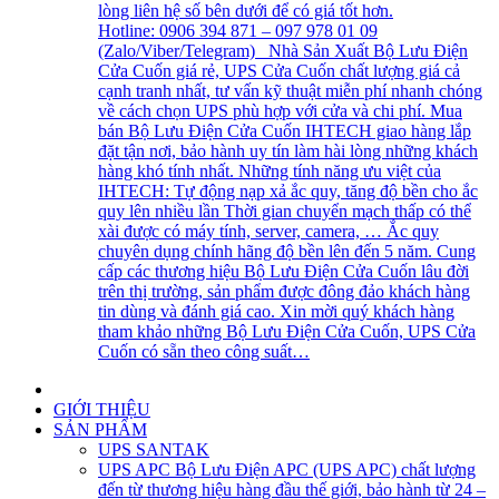
lòng liên hệ số bên dưới để có giá tốt hơn.
Hotline: 0906 394 871 – 097 978 01 09
(Zalo/Viber/Telegram) Nhà Sản Xuất Bộ Lưu Điện
Cửa Cuốn giá rẻ, UPS Cửa Cuốn chất lượng giá cả
cạnh tranh nhất, tư vấn kỹ thuật miễn phí nhanh chóng
về cách chọn UPS phù hợp với cửa và chi phí. Mua
bán Bộ Lưu Điện Cửa Cuốn IHTECH giao hàng lắp
đặt tận nơi, bảo hành uy tín làm hài lòng những khách
hàng khó tính nhất. Những tính năng ưu việt của
IHTECH: Tự động nạp xả ắc quy, tăng độ bền cho ắc
quy lên nhiều lần Thời gian chuyển mạch thấp có thể
xài được có máy tính, server, camera, … Ắc quy
chuyên dụng chính hãng độ bền lên đến 5 năm. Cung
cấp các thương hiệu Bộ Lưu Điện Cửa Cuốn lâu đời
trên thị trường, sản phẩm được đông đảo khách hàng
tin dùng và đánh giá cao. Xin mời quý khách hàng
tham khảo những Bộ Lưu Điện Cửa Cuốn, UPS Cửa
Cuốn có sẵn theo công suất…
GIỚI THIỆU
SẢN PHẨM
UPS SANTAK
UPS APC
Bộ Lưu Điện APC (UPS APC) chất lượng
đến từ thương hiệu hàng đầu thế giới, bảo hành từ 24 –