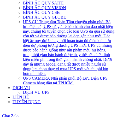
BÌNH ẮC QUY SAITE
BÌNH ẮC QUY VISION
BÌNH ẮC QUY CSB
BÌNH ẮC QUY GLOBE
UPS CŨ
Trung tâm Toàn Tâm chuyên phân phối Bộ
lưu điện cũ, UPS cũ giá rẻ bảo hành chu đáo nhất hiện
nay, chúng tôi tuyển chọn các loại UPS đã qua sử dụng
còn tốt và được bảo dưỡng lại đẹp gần như mới. Đặc
biệt ắc quy được thay mới hoàn toàn đủ điều kiện lưu
điện dự phòng tương đương UPS mới. UPS cũ nhưng
được bảo hành giống như sản phẩm mới, hư hỏng
trong thời gian bảo hành được thay thế sửa chữa linh
kiện miễn phí trong thời gian nhanh chóng nhất. Dưới
đây là những Model đang rất được nhiều người sử
dụng lựa chọn thay vì mua UPS mới với chi phí lớn
hơn rất nhiều.
UPS CAMERA
Nhà phân phối Bộ Lưu Điện UPS
Camera hàng đầu tại TPHCM.
DỊCH VỤ
DICH VU UPS
LIÊN HỆ
TUYỂN DỤNG
open
Chat Zalo