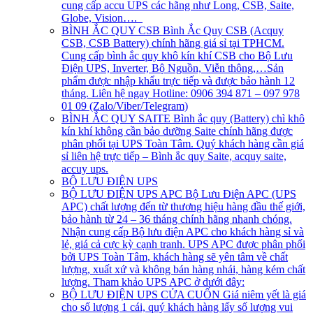
cung cấp accu UPS các hãng như Long, CSB, Saite,
Globe, Vision….
BÌNH ẮC QUY CSB
Bình Ắc Quy CSB (Acquy
CSB, CSB Battery) chính hãng giá sỉ tại TPHCM.
Cung cấp bình ắc quy khô kín khí CSB cho Bộ Lưu
Điện UPS, Inverter, Bộ Nguồn, Viễn thông,…Sản
phẩm được nhập khẩu trực tiếp và được bảo hành 12
tháng. Liên hệ ngay Hotline: 0906 394 871 – 097 978
01 09 (Zalo/Viber/Telegram)
BÌNH ẮC QUY SAITE
Bình ắc quy (Battery) chì khô
kín khí không cần bảo dưỡng Saite chính hãng được
phân phối tại UPS Toàn Tâm. Quý khách hàng cần giá
sỉ liên hệ trực tiếp – Bình ắc quy Saite, acquy saite,
accuy ups.
BỘ LƯU ĐIỆN UPS
BỘ LƯU ĐIỆN UPS APC
Bộ Lưu Điện APC (UPS
APC) chất lượng đến từ thương hiệu hàng đầu thế giới,
bảo hành từ 24 – 36 tháng chính hãng nhanh chóng.
Nhận cung cấp Bộ lưu điện APC cho khách hàng sỉ và
lẻ, giá cả cực kỳ cạnh tranh. UPS APC được phân phối
bởi UPS Toàn Tâm, khách hàng sẽ yên tâm về chất
lượng, xuất xứ và không bán hàng nhái, hàng kém chất
lượng. Tham khảo UPS APC ở dưới đây:
BỘ LƯU ĐIỆN UPS CỬA CUỐN
Giá niêm yết là giá
cho số lượng 1 cái, quý khách hàng lấy số lượng vui