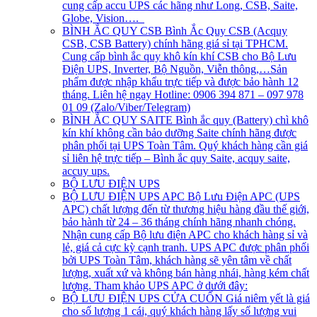
cung cấp accu UPS các hãng như Long, CSB, Saite,
Globe, Vision….
BÌNH ẮC QUY CSB
Bình Ắc Quy CSB (Acquy
CSB, CSB Battery) chính hãng giá sỉ tại TPHCM.
Cung cấp bình ắc quy khô kín khí CSB cho Bộ Lưu
Điện UPS, Inverter, Bộ Nguồn, Viễn thông,…Sản
phẩm được nhập khẩu trực tiếp và được bảo hành 12
tháng. Liên hệ ngay Hotline: 0906 394 871 – 097 978
01 09 (Zalo/Viber/Telegram)
BÌNH ẮC QUY SAITE
Bình ắc quy (Battery) chì khô
kín khí không cần bảo dưỡng Saite chính hãng được
phân phối tại UPS Toàn Tâm. Quý khách hàng cần giá
sỉ liên hệ trực tiếp – Bình ắc quy Saite, acquy saite,
accuy ups.
BỘ LƯU ĐIỆN UPS
BỘ LƯU ĐIỆN UPS APC
Bộ Lưu Điện APC (UPS
APC) chất lượng đến từ thương hiệu hàng đầu thế giới,
bảo hành từ 24 – 36 tháng chính hãng nhanh chóng.
Nhận cung cấp Bộ lưu điện APC cho khách hàng sỉ và
lẻ, giá cả cực kỳ cạnh tranh. UPS APC được phân phối
bởi UPS Toàn Tâm, khách hàng sẽ yên tâm về chất
lượng, xuất xứ và không bán hàng nhái, hàng kém chất
lượng. Tham khảo UPS APC ở dưới đây:
BỘ LƯU ĐIỆN UPS CỬA CUỐN
Giá niêm yết là giá
cho số lượng 1 cái, quý khách hàng lấy số lượng vui