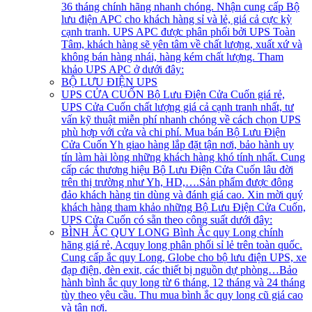
36 tháng chính hãng nhanh chóng. Nhận cung cấp Bộ
lưu điện APC cho khách hàng sỉ và lẻ, giá cả cực kỳ
cạnh tranh. UPS APC được phân phối bởi UPS Toàn
Tâm, khách hàng sẽ yên tâm về chất lượng, xuất xứ và
không bán hàng nhái, hàng kém chất lượng. Tham
khảo UPS APC ở dưới đây:
BỘ LƯU ĐIỆN UPS
UPS CỬA CUỐN
Bộ Lưu Điện Cửa Cuốn giá rẻ,
UPS Cửa Cuốn chất lượng giá cả cạnh tranh nhất, tư
vấn kỹ thuật miễn phí nhanh chóng về cách chọn UPS
phù hợp với cửa và chi phí. Mua bán Bộ Lưu Điện
Cửa Cuốn Yh giao hàng lắp đặt tận nơi, bảo hành uy
tín làm hài lòng những khách hàng khó tính nhất. Cung
cấp các thương hiệu Bộ Lưu Điện Cửa Cuốn lâu đời
trên thị trường như Yh, HD,….Sản phẩm được đông
đảo khách hàng tin dùng và đánh giá cao. Xin mời quý
khách hàng tham khảo những Bộ Lưu Điện Cửa Cuốn,
UPS Cửa Cuốn có sẵn theo công suất dưới đây:
BÌNH ẮC QUY LONG
Bình Ắc quy Long chính
hãng giá rẻ, Acquy long phân phối sỉ lẻ trên toàn quốc.
Cung cấp ắc quy Long, Globe cho bộ lưu điện UPS, xe
đạp điện, đèn exit, các thiết bị nguồn dự phòng…Bảo
hành bình ắc quy long từ 6 tháng, 12 tháng và 24 tháng
tùy theo yêu cầu. Thu mua bình ắc quy long cũ giá cao
và tận nơi.