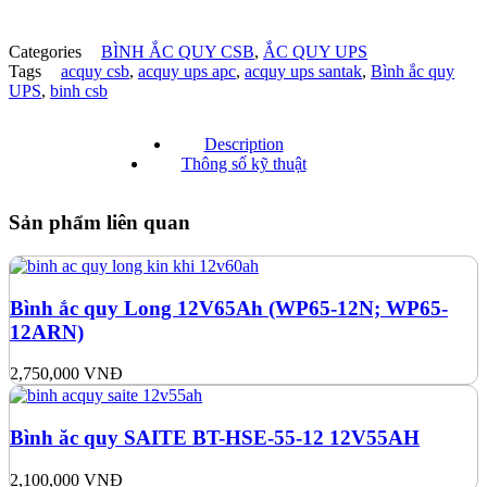
Categories
BÌNH ẮC QUY CSB
,
ẮC QUY UPS
Tags
acquy csb
,
acquy ups apc
,
acquy ups santak
,
Bình ắc quy
UPS
,
binh csb
Description
Thông số kỹ thuật
Sản phẩm liên quan
Bình ắc quy Long 12V65Ah (WP65-12N; WP65-
12ARN)
2,750,000
VNĐ
Bình ăc quy SAITE BT-HSE-55-12 12V55AH
2,100,000
VNĐ