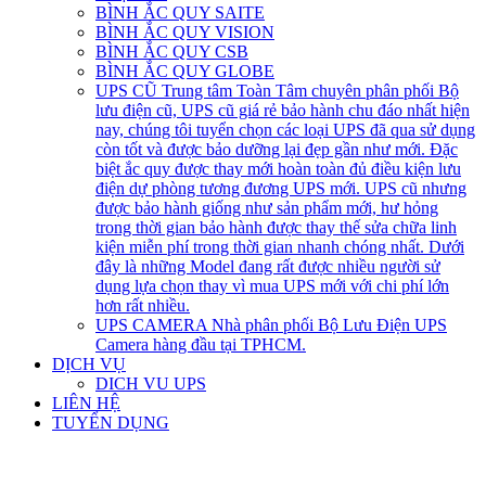
BÌNH ẮC QUY SAITE
BÌNH ẮC QUY VISION
BÌNH ẮC QUY CSB
BÌNH ẮC QUY GLOBE
UPS CŨ
Trung tâm Toàn Tâm chuyên phân phối Bộ
lưu điện cũ, UPS cũ giá rẻ bảo hành chu đáo nhất hiện
nay, chúng tôi tuyển chọn các loại UPS đã qua sử dụng
còn tốt và được bảo dưỡng lại đẹp gần như mới. Đặc
biệt ắc quy được thay mới hoàn toàn đủ điều kiện lưu
điện dự phòng tương đương UPS mới. UPS cũ nhưng
được bảo hành giống như sản phẩm mới, hư hỏng
trong thời gian bảo hành được thay thế sửa chữa linh
kiện miễn phí trong thời gian nhanh chóng nhất. Dưới
đây là những Model đang rất được nhiều người sử
dụng lựa chọn thay vì mua UPS mới với chi phí lớn
hơn rất nhiều.
UPS CAMERA
Nhà phân phối Bộ Lưu Điện UPS
Camera hàng đầu tại TPHCM.
DỊCH VỤ
DICH VU UPS
LIÊN HỆ
TUYỂN DỤNG
open
open