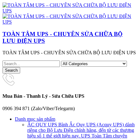
TOÀN TÂM UPS - CHUYÊN SỬA CHỮA BỘ
LƯU ĐIỆN UPS
TOÀN TÂM UPS - CHUYÊN SỬA CHỮA BỘ LƯU ĐIỆN UPS
Mua Bán - Thanh Lý - Sửa Chữa UPS
0906 394 871 (Zalo/Viber/Telegarm)
Danh mục sản phẩm
ẮC QUY UPS
Bình Ắc Quy UPS (Acquy UPS) dành
riêng cho Bộ Lưu Điện chính hãng, đến từ các thương
hiệu số 1 thế giới hiện nay. UPS Toàn Tâm chuyên