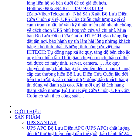
lòng liên hệ số bên dưới để có giá tốt hơn.
Hotline: 0906 394 871 – 097 978 01 09
(Zalo/Viber/Telegram) Nhà Sản Xuất Bộ Lưu Điện
Cửa Cuốn giá rẻ, UPS Cửa Cuốn chất lượng giá cả
cạnh tranh nhất, tư vấn kỹ thuật miễn phí nhanh chóng
về cách chọn UPS phù hợp với cửa và chi phí. Mua
bán Bộ Lưu Điện Cửa Cuốn IHTECH giao hàng lắp
đặt tận nơi, bảo hành uy tín làm hài lòng những khách
hàng khó tính nhất. Những tính năng ưu việt của
IHTECH: Tự động nạp xả ắc quy, tăng độ bền cho ắc
quy lên nhiều lần Thời gian chuyển mạch thấp có thể
xài được có máy tính, server, camera, … Ắc quy
chuyên dụng chính hãng độ bền lên đến 5 năm. Cung
cấp các thương hiệu Bộ Lưu Điện Cửa Cuốn lâu đời
trên thị trường, sản phẩm được đông đảo khách hàng
tin dùng và đánh giá cao. Xin mời quý khách hàng
tham khảo những Bộ Lưu Điện Cửa Cuốn, UPS Cửa
Cuốn có sẵn theo công suất…
GIỚI THIỆU
SẢN PHẨM
UPS SANTAK
UPS APC
Bộ Lưu Điện APC (UPS APC) chất lượng
đến từ thương hiệu hàng đầu thế giới, bảo hành từ 24 –