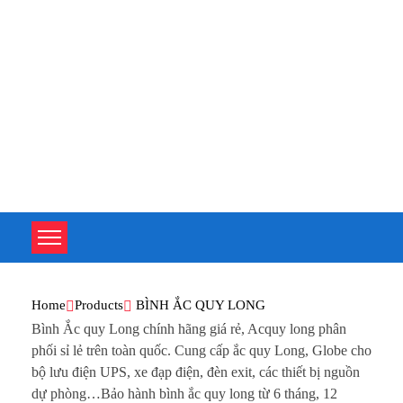
TOÀN TÂM UPS - CHUYÊN SỬA CHỮA BỘ LƯU ĐIỆN UPS
TOÀN TÂM UPS - CHUYÊN SỬA CHỮA BỘ LƯU ĐIỆN UPS
Home
Products
BÌNH ẮC QUY LONG
Bình Ắc quy Long chính hãng giá rẻ, Acquy long phân
phối sỉ lẻ trên toàn quốc. Cung cấp ắc quy Long, Globe cho
bộ lưu điện UPS, xe đạp điện, đèn exit, các thiết bị nguồn
dự phòng…Bảo hành bình ắc quy long từ 6 tháng, 12