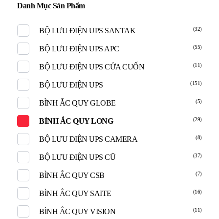
Danh Mục Sản Phẩm
(32)
BỘ LƯU ĐIỆN UPS SANTAK
(55)
BỘ LƯU ĐIỆN UPS APC
(11)
BỘ LƯU ĐIỆN UPS CỬA CUỐN
(151)
BỘ LƯU ĐIỆN UPS
(5)
BÌNH ẮC QUY GLOBE
(29)
BÌNH ẮC QUY LONG
(8)
BỘ LƯU ĐIỆN UPS CAMERA
(37)
BỘ LƯU ĐIỆN UPS CŨ
(7)
BÌNH ẮC QUY CSB
(16)
BÌNH ẮC QUY SAITE
(11)
BÌNH ẮC QUY VISION