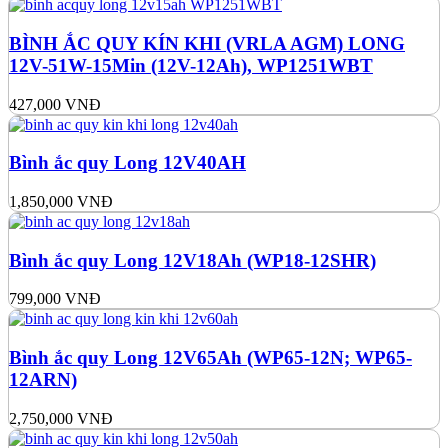
BÌNH ẮC QUY KÍN KHI (VRLA AGM) LONG
12V-51W-15Min (12V-12Ah), WP1251WBT
427,000
VNĐ
Bình ắc quy Long 12V40AH
1,850,000
VNĐ
Bình ắc quy Long 12V18Ah (WP18-12SHR)
799,000
VNĐ
Bình ắc quy Long 12V65Ah (WP65-12N; WP65-
12ARN)
2,750,000
VNĐ