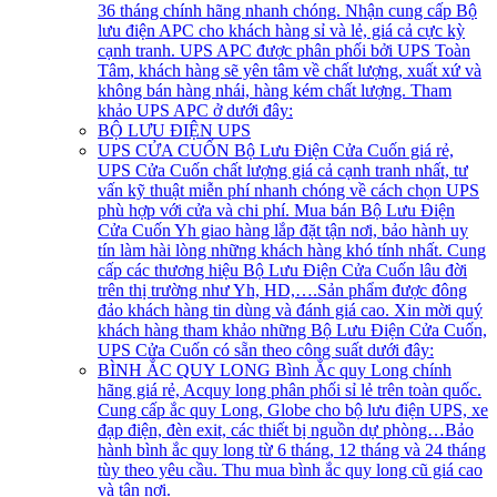
36 tháng chính hãng nhanh chóng. Nhận cung cấp Bộ
lưu điện APC cho khách hàng sỉ và lẻ, giá cả cực kỳ
cạnh tranh. UPS APC được phân phối bởi UPS Toàn
Tâm, khách hàng sẽ yên tâm về chất lượng, xuất xứ và
không bán hàng nhái, hàng kém chất lượng. Tham
khảo UPS APC ở dưới đây:
BỘ LƯU ĐIỆN UPS
UPS CỬA CUỐN
Bộ Lưu Điện Cửa Cuốn giá rẻ,
UPS Cửa Cuốn chất lượng giá cả cạnh tranh nhất, tư
vấn kỹ thuật miễn phí nhanh chóng về cách chọn UPS
phù hợp với cửa và chi phí. Mua bán Bộ Lưu Điện
Cửa Cuốn Yh giao hàng lắp đặt tận nơi, bảo hành uy
tín làm hài lòng những khách hàng khó tính nhất. Cung
cấp các thương hiệu Bộ Lưu Điện Cửa Cuốn lâu đời
trên thị trường như Yh, HD,….Sản phẩm được đông
đảo khách hàng tin dùng và đánh giá cao. Xin mời quý
khách hàng tham khảo những Bộ Lưu Điện Cửa Cuốn,
UPS Cửa Cuốn có sẵn theo công suất dưới đây:
BÌNH ẮC QUY LONG
Bình Ắc quy Long chính
hãng giá rẻ, Acquy long phân phối sỉ lẻ trên toàn quốc.
Cung cấp ắc quy Long, Globe cho bộ lưu điện UPS, xe
đạp điện, đèn exit, các thiết bị nguồn dự phòng…Bảo
hành bình ắc quy long từ 6 tháng, 12 tháng và 24 tháng
tùy theo yêu cầu. Thu mua bình ắc quy long cũ giá cao
và tận nơi.