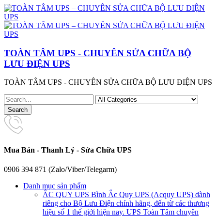
TOÀN TÂM UPS - CHUYÊN SỬA CHỮA BỘ
LƯU ĐIỆN UPS
TOÀN TÂM UPS - CHUYÊN SỬA CHỮA BỘ LƯU ĐIỆN UPS
Mua Bán - Thanh Lý - Sửa Chữa UPS
0906 394 871 (Zalo/Viber/Telegarm)
Danh mục sản phẩm
ẮC QUY UPS
Bình Ắc Quy UPS (Acquy UPS) dành
riêng cho Bộ Lưu Điện chính hãng, đến từ các thương
hiệu số 1 thế giới hiện nay. UPS Toàn Tâm chuyên