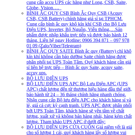
cung cấp accu UPS các hãng như Long, CSB, Saite,
Globe, Vision….
BÌNH ẮC QUY CSB
Bình Ắc Quy CSB (Acquy
CSB, CSB Battery) chính hãng giá sỉ tại TPHCM.
Cung cấp bình ắc quy khô kín khí CSB cho Bộ Lưu
Điện UPS, Inverter, Bộ Nguồn, Viễn thông,…Sản
phẩm được nhập khẩu trực tiếp và được bảo hành 12
tháng. Liên hệ ngay Hotline: 0906 394 871 – 097 978
01 09 (Zalo/Viber/Telegram)
BÌNH ẮC QUY SAITE
Bình ắc quy (Battery) chì khô
kín khí không cần bảo dưỡng Saite chính hãng được
phân phối tại UPS Toàn Tâm. Quý khách hàng cần giá
sỉ liên hệ trực tiếp – Bình ắc quy Saite, acquy saite,
accuy ups.
BỘ LƯU ĐIỆN UPS
BỘ LƯU ĐIỆN UPS APC
Bộ Lưu Điện APC (UPS
APC) chất lượng đến từ thương hiệu hàng đầu thế giới,
bảo hành từ 24 – 36 tháng chính hãng nhanh chóng.
Nhận cung cấp Bộ lưu điện APC cho khách hàng sỉ và
lẻ, giá cả cực kỳ cạnh tranh. UPS APC được phân phối
bởi UPS Toàn Tâm, khách hàng sẽ yên tâm về chất
lượng, xuất xứ và không bán hàng nhái, hàng kém chất
lượng. Tham khảo UPS APC ở dưới đây:
BỘ LƯU ĐIỆN UPS CỬA CUỐN
Giá niêm yết là giá
cho số lượng 1 cái, quý khách hàng lấy số lượng vui