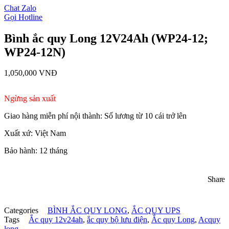
Chat Zalo
Gọi Hotline
Bình ắc quy Long 12V24Ah (WP24-12;
WP24-12N)
1,050,000
VNĐ
Ngừng sản xuất
Giao hàng miễn phí nội thành: Số lương từ 10 cái trở lên
Xuất xứ: Việt Nam
Bảo hành: 12 tháng
Share
Categories
BÌNH ẮC QUY LONG
,
ẮC QUY UPS
Tags
Ắc quy 12v24ah
,
ắc quy bộ lưu điện
,
Ắc quy Long
,
Acquy
long