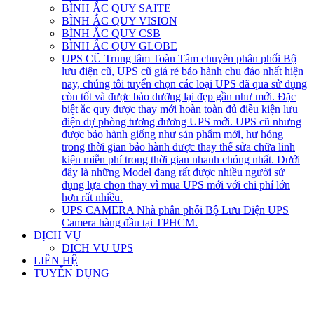
BÌNH ẮC QUY SAITE
BÌNH ẮC QUY VISION
BÌNH ẮC QUY CSB
BÌNH ẮC QUY GLOBE
UPS CŨ
Trung tâm Toàn Tâm chuyên phân phối Bộ
lưu điện cũ, UPS cũ giá rẻ bảo hành chu đáo nhất hiện
nay, chúng tôi tuyển chọn các loại UPS đã qua sử dụng
còn tốt và được bảo dưỡng lại đẹp gần như mới. Đặc
biệt ắc quy được thay mới hoàn toàn đủ điều kiện lưu
điện dự phòng tương đương UPS mới. UPS cũ nhưng
được bảo hành giống như sản phẩm mới, hư hỏng
trong thời gian bảo hành được thay thế sửa chữa linh
kiện miễn phí trong thời gian nhanh chóng nhất. Dưới
đây là những Model đang rất được nhiều người sử
dụng lựa chọn thay vì mua UPS mới với chi phí lớn
hơn rất nhiều.
UPS CAMERA
Nhà phân phối Bộ Lưu Điện UPS
Camera hàng đầu tại TPHCM.
DỊCH VỤ
DICH VU UPS
LIÊN HỆ
TUYỂN DỤNG
open
open