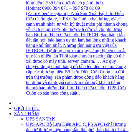
lòng liên hệ số bên dưới để có giá tốt hơn.
Hotline: 0906 394 871 – 097 978 01 09
(Zalo/Viber/Telegram) Nhà Sản Xuất Bộ Lưu Điện
Cửa Cuốn giá rẻ, UPS Cửa Cuốn chất lượng giá cả
cạnh tranh nhất, tư vấn kỹ thuật miễn phí nhanh chóng
về cách chọn UPS phù hợp với cửa và chi phí. Mua
bán Bộ Lưu Điện Cửa Cuốn IHTECH giao hàng lắp
đặt tận nơi, bảo hành uy tín làm hài lòng những khách
hàng khó tính nhất. Những tính năng ưu việt của
IHTECH: Tự động nạp xả ắc quy, tăng độ bền cho ắc
quy lên nhiều lần Thời gian chuyển mạch thấp có thể
xài được có máy tính, server, camera, … Ắc quy
chuyên dụng chính hãng độ bền lên đến 5 năm. Cung
cấp các thương hiệu Bộ Lưu Điện Cửa Cuốn lâu đời
trên thị trường, sản phẩm được đông đảo khách hàng
tin dùng và đánh giá cao. Xin mời quý khách hàng
tham khảo những Bộ Lưu Điện Cửa Cuốn, UPS Cửa
Cuốn có sẵn theo công suất…
GIỚI THIỆU
SẢN PHẨM
UPS SANTAK
UPS APC
Bộ Lưu Điện APC (UPS APC) chất lượng
đến từ thương hiệu hàng đầu thế giới, bảo hành từ 24 –