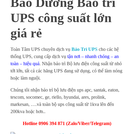
Bảo Dưỡng Bảo trì
D
UPS công suất lớn
ư
giá rẻ
ỡ
n
Toàn Tâm UPS chuyên dịch vụ
Bảo Trì UPS
cho các hệ
thống UPS, cung cấp dịch vụ
tận nơi – nhanh chóng – an
g
toàn – hiệu quả
. Nhận bảo trì Bộ lưu điện công suất từ nhỏ
tới lớn, tất cả các hãng UPS đang sử dụng, có thể làm nóng
B
hoặc làm nguội.
ả
Chúng tôi nhận bảo trì bộ lưu điện ups apc, santak, eaton,
o
tescom, socomec, ge, riello, hyundai, ares, prolink,
markesan, ….và toàn bộ ups công suất từ 1kva lên đến
t
200kva hoặc hơn..
r
Hotline 0906 394 871 (Zalo/Viber/Telegram)