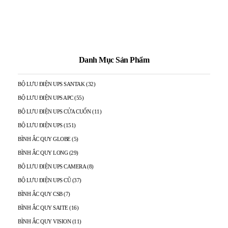
Danh Mục Sản Phẩm
BỘ LƯU ĐIỆN UPS SANTAK
(32)
BỘ LƯU ĐIỆN UPS APC
(55)
BỘ LƯU ĐIỆN UPS CỬA CUỐN
(11)
BỘ LƯU ĐIỆN UPS
(151)
BÌNH ẮC QUY GLOBE
(5)
BÌNH ẮC QUY LONG
(29)
BỘ LƯU ĐIỆN UPS CAMERA
(8)
BỘ LƯU ĐIỆN UPS CŨ
(37)
BÌNH ẮC QUY CSB
(7)
BÌNH ẮC QUY SAITE
(16)
BÌNH ẮC QUY VISION
(11)