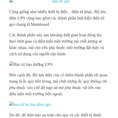
ì
U
Cũng giống như nhiều thiết bị điện – điện tử khác, Bộ lưu
điện UPS cũng bao gồm các thành phần linh kiện điện tử
P
gọi chung là Mainboard.
S
Các thành phần này sau khoảng thời gian hoạt động tùy
theo thời gian và điều kiện môi trường mà chất lượng sẽ
c
khác nhau, mà chủ yếu phụ thuộc môi trường đặt máy và
cách sử dụng của người vận hành.
ô
n
Bên cạnh đó, Bộ lưu điện còn có thêm thành phần rất quan
g
trọng là ắc quy bên trong, mà
chất lượng ắc quy không chỉ
phụ thuộc vào chế độ nạp xả mà phụ thuộc rất lớn vào
s
điều kiện môi trường bên ngoài
.
u
ấ
Do đó, để đảm bảo an toàn cho ups và các thiết bị được