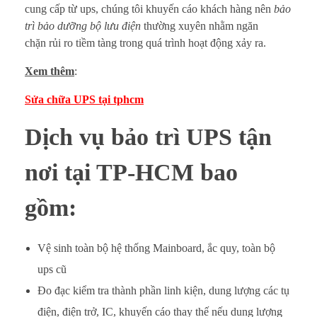
cung cấp từ ups, chúng tôi khuyến cáo khách hàng nên
bảo
t
trì bảo dưỡng bộ lưu điện
thường xuyên nhằm ngăn
l
chặn rủi ro tiềm tàng trong quá trình hoạt động xảy ra.
ớ
Xem thêm
:
n
Sửa chữa UPS tại tphcm
g
Dịch vụ bảo trì UPS tận
i
nơi tại TP-HCM bao
á
gồm:
r
Vệ sinh toàn bộ hệ thống Mainboard, ắc quy, toàn bộ
ẻ
ups cũ
Đo đạc kiểm tra thành phần linh kiện, dung lượng các tụ
điện, điện trở, IC, khuyến cáo thay thế nếu dung lượng