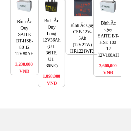
Bình Ắc
Bình Ắc
Bình Ắc
Bình Ắc Quy
Quy
Quy
Quy
Qu
CSB 12V-
Long
SAITE
SAITE BT-
1
5Ah
12V36Ah
BT-HSE-
HSE-100-
(C
(12V21W)
(U1-
80-12
12
HR1221WF2
36HE,
12V80AH
12V100AH
U1-
79
3,200,000
36NE)
3,600,000
VNĐ
VNĐ
1,098,000
VNĐ