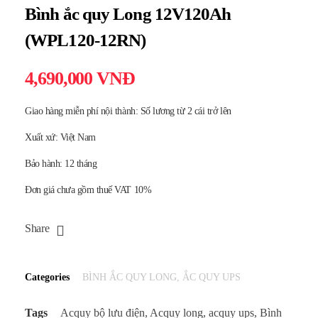
Bình ắc quy Long 12V120Ah
(WPL120-12RN)
4,690,000
VNĐ
Giao hàng miễn phí nội thành: Số lương từ 2 cái trở lên
Xuất xứ: Việt Nam
Bảo hành: 12 tháng
Đơn giá chưa gồm thuế VAT 10%
Share
Categories
BÌNH ẮC QUY LONG
,
ẮC QUY UPS
Tags
Acquy bộ lưu điện
,
Acquy long
,
acquy ups
,
Bình