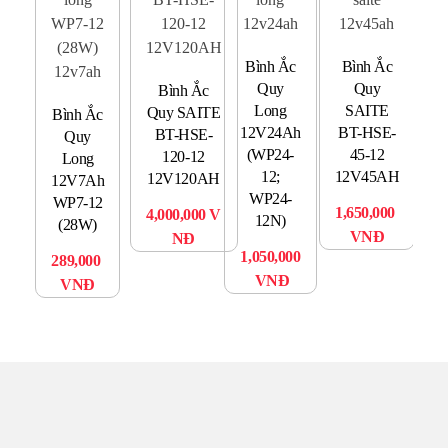
B
Bình Ắc
Bình Ắc
12
Quy
Quy
Bình Ắc
Long
SAITE
Quy SAITE
Bình Ắc
1,
12V24Ah
BT-HSE-
BT-HSE-
Quy
(WP24-
45-12
120-12
Long
12;
12V45AH
12V120AH
12V7Ah
WP24-
WP7-12
1,650,000
4,000,000
V
12N)
(28W)
VNĐ
NĐ
1,050,000
289,000
VNĐ
VNĐ
TRUNG TÂM UPS TOÀN