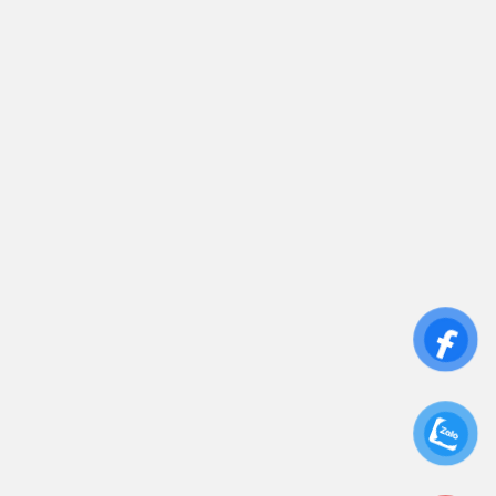
0906 394 871
Trụ sở chính: 81/10 Phó Đức Chính, Phường 1, Quận
Bình Thạnh, TP.HCM
CN: Số 46A Ngõ 37 Bằng Liệt, Hoàng Liệt, Hoàng
Mai, Hà Nội
Liên kết
Sửa Chữa UPS
Cho Thuê UPS
Bảo Trì UPS
Bộ Lưu Điện UPS Cũ
Ắc Quy UPS