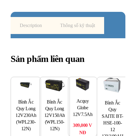
Description
Thông số kỹ thuật
Sản phẩm liên quan
Acquy
A
Bình Ắc
Bình Ắc
Bình Ắc
Globe
Quy Long
Quy Long
Quy
12V7.5Ah
12
12V230Ah
12V150Ah
SAITE BT-
(WPL230-
(WPL150-
HSE-100-
309,000
V
4
12N)
12N)
12
NĐ