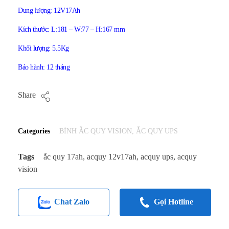
Dung lượng: 12V17Ah
Kích thước: L:181 – W:77 – H:167 mm
Khối lượng: 5.5Kg
Bảo hành: 12 tháng
Share
Categories
BÌNH ẮC QUY VISION
,
ẮC QUY UPS
Tags
ắc quy 17ah
,
acquy 12v17ah
,
acquy ups
,
acquy
vision
Chat Zalo
Gọi Hotline