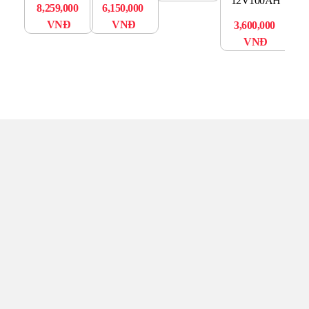
12V100AH
8,259,000
6,150,000
VNĐ
VNĐ
3,600,000
VNĐ
TRUNG TÂM UPS TOÀN
TÂM
Đến với UPS Toàn Tâm quý khách hàng sẽ được phục vụ
Tận tâm – Thật lòng – Sâu Sắc – Uy tín. Sự hài lòng của quý
khách hàng là thước đo cho sự phát triển của chúng tôi.