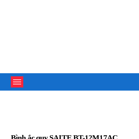
TOÀN TÂM UPS - CHUYÊN SỬA CHỮA BỘ LƯU ĐIỆN UPS
TOÀN TÂM UPS - CHUYÊN SỬA CHỮA BỘ LƯU ĐIỆN UPS
Bình ắc quy SAITE BT-12M17AC