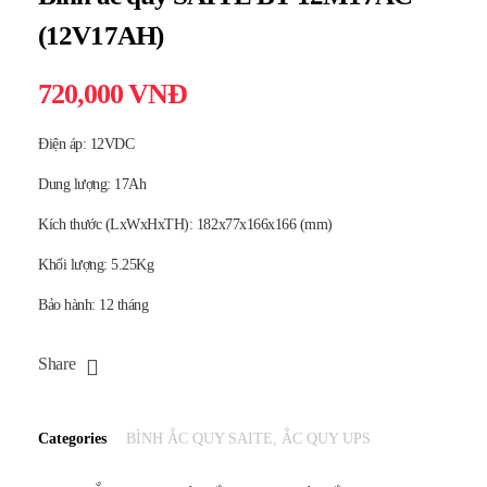
(12V17AH)
720,000
VNĐ
Điện áp: 12VDC
Dung lượng: 17Ah
Kích thước (LxWxHxTH): 182x77x166x166 (mm)
Khối lượng: 5.25Kg
Bảo hành: 12 tháng
Share
Categories
BÌNH ẮC QUY SAITE
,
ẮC QUY UPS