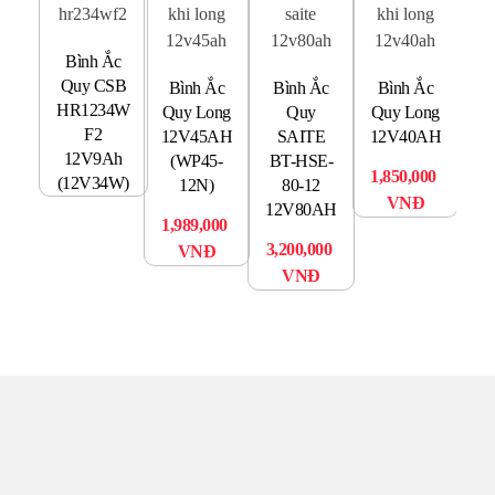
Bì
Bình Ắc
Quy CSB
Bình Ắc
Bình Ắc
Bình Ắc
V
HR1234W
Quy Long
Quy
Quy Long
1
F2
12V45AH
SAITE
12V40AH
(C
12V9Ah
(WP45-
BT-HSE-
1,850,000
(12V34W)
29
12N)
80-12
VNĐ
12V80AH
1,989,000
3,200,000
VNĐ
VNĐ
TRUNG TÂM UPS TOÀN