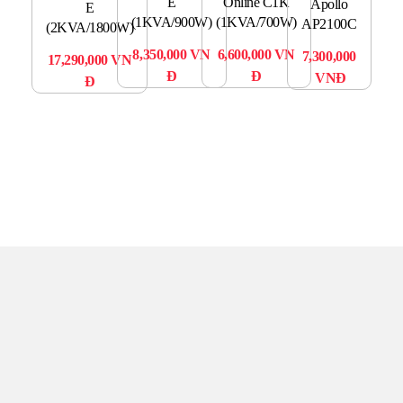
Yh
Online C1K
E
Apollo
E
8
(1KVA/700W)
(1KVA/900W)
AP2100C
(2KVA/1800W)
3,
6,600,000
VN
8,350,000
VN
7,300,000
17,290,000
VN
0
Đ
Đ
VNĐ
Đ
TRUNG TÂM UPS TOÀN
TÂM