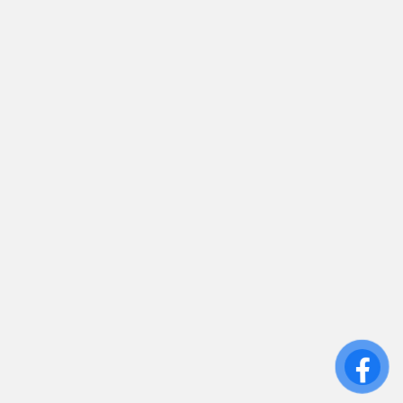
Liên hệ
sales.toantamups@gmail.com
0906 394 871
Trụ sở chính: 81/10 Phó Đức Chính, Phường 1, Quận
Bình Thạnh, TP.HCM
CN: Số 46A Ngõ 37 Bằng Liệt, Hoàng Liệt, Hoàng
Mai, Hà Nội
Liên kết
Sửa Chữa UPS
Cho Thuê UPS
Bảo Trì UPS