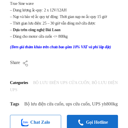
True Sine wave
– Dung lượng ắc-quy: 2 x 12V/12AH
– Nạp và bảo vệ ắc quy tự động: Thời gian nạp no ắc-quy 15 giờ
– Thời gian lưu điện: 25 – 30 giờ vẫn đóng mở cửa được
–
Dựa trên công nghệ Đài Loan
– Dùng cho motor cửa cuốn <= 800kg
(Đơn giá thám khảo trên chưa bao gồm 10% VAT và phí lắp đặt)
Share
Categories
BỘ LƯU ĐIỆN UPS CỬA CUỐN
,
BỘ LƯU ĐIỆN
UPS
Tags
Bộ lưu điện cửa cuốn
,
ups cửa cuốn
,
UPS yh800kg
Chat Zalo
Gọi Hotline