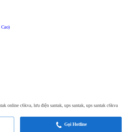
x Cao)
ntak online c6kva
,
lưu điện santak
,
ups santak
,
ups santak c6kva
Gọi Hotline