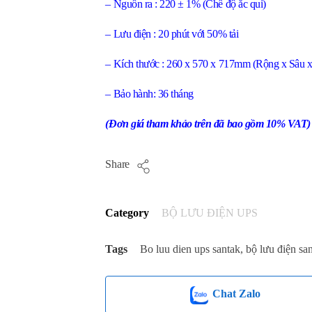
– Nguồn ra : 220 ± 1% (Chế độ ắc qui)
– Lưu điện : 20 phút với 50% tải
– Kích thước : 260 x 570 x 717mm (Rộng x Sâu 
– Bảo hành: 36 tháng
(Đơn giá tham khảo trên đã bao gồm 10% VAT)
Share
Category
BỘ LƯU ĐIỆN UPS
Tags
Bo luu dien ups santak
,
bộ lưu điện sa
Chat Zalo