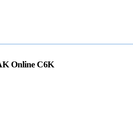
Mua Bán - Thanh Lý - Sửa Chữa UPS
0906 394 871 (Zalo/Viber/Telegarm)
AK Online C6K