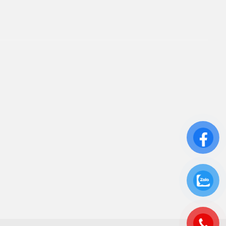
ín. Sự hài lòng của quý
iên kết
ửa Chữa UPS
ho Thuê UPS
ảo Trì UPS
ộ Lưu Điện UPS Cũ
c Quy UPS