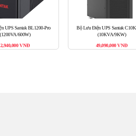
ện UPS Santak BL1200-Pro
Bộ Lưu Điện UPS Santak C10
(1200VA/600W)
(10KVA/9KW)
2,940,000
VNĐ
49,090,000
VNĐ
UNG TÂM UPS TOÀN 