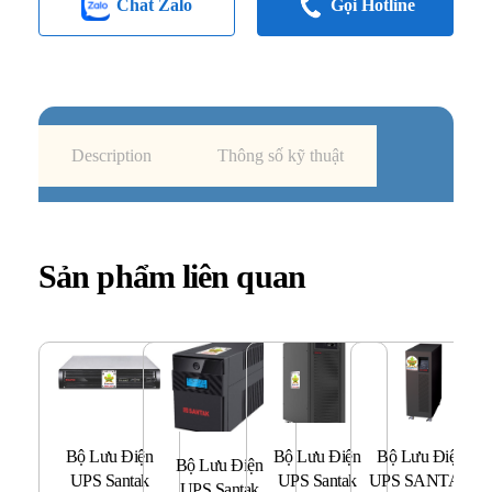
Chat Zalo
Gọi Hotline
Description
Thông số kỹ thuật
Sản phẩm liên quan
Bộ Lưu Điện
Bộ Lưu Điện
Bộ Lưu Điện
B
Bộ Lưu Điện
UPS Santak
UPS Santak
UPS SANTAK
UPS Santak