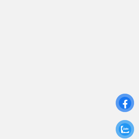
0906 394 871
Trụ sở chính: 81/10 Phó Đức Chính, Phường 1, Quận
Bình Thạnh, TP.HCM
CN: Số 46A Ngõ 37 Bằng Liệt, Hoàng Liệt, Hoàng
Mai, Hà Nội
Liên kết
Sửa Chữa UPS
Cho Thuê UPS
Bảo Trì UPS
Bộ Lưu Điện UPS Cũ
Ắc Quy UPS