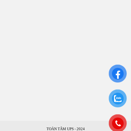
Bình Thạnh, TP.HCM
CN: Số 46A Ngõ 37 Bằng Liệt, Hoàng Liệt, Hoàng
Mai, Hà Nội
Liên kết
Sửa Chữa UPS
Cho Thuê UPS
Bảo Trì UPS
Bộ Lưu Điện UPS Cũ
Ắc Quy UPS
TOÀN TÂM UPS - 2024