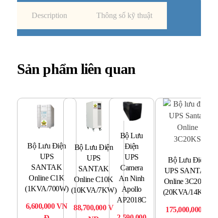
Description
Thông số kỹ thuật
Sản phẩm liên quan
Bộ Lưu
Bộ Lưu Điện
Điện
Bộ Lưu Điện
B
UPS
UPS
UPS
U
Bộ Lưu Điện
SANTAK
Camera
SANTAK
O
UPS SANTAK
Online C1K
An Ninh
Online C10K
(3
Online 3C20KS
(1KVA/700W)
Apollo
(10KVA/7KW)
(20KVA/14KW)
29
AP2018C
6,600,000
VN
88,700,000
V
175,000,000
V
2,590,000
Đ