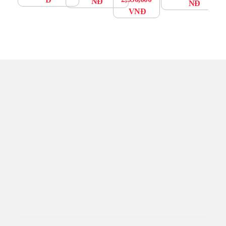
NĐ
NĐ
VNĐ
TRUNG TÂM UPS TOÀN
TÂM
Đến với UPS Toàn Tâm quý khách hàng sẽ được phục vụ
Tận tâm – Thật lòng – Sâu Sắc – Uy tín. Sự hài lòng của quý
khách hàng là thước đo cho sự phát triển của chúng tôi.