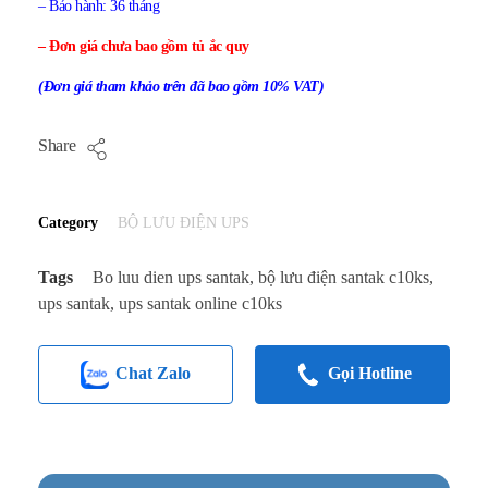
– Bảo hành: 36 tháng
– Đơn giá chưa bao gồm tủ ắc quy
(Đơn giá tham khảo trên đã bao gồm 10% VAT)
Share
Category
BỘ LƯU ĐIỆN UPS
Tags
Bo luu dien ups santak
,
bộ lưu điện santak c10ks
,
ups santak
,
ups santak online c10ks
Chat Zalo
Gọi Hotline