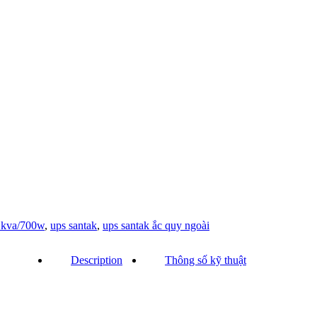
1kva/700w
,
ups santak
,
ups santak ắc quy ngoài
Description
Thông số kỹ thuật