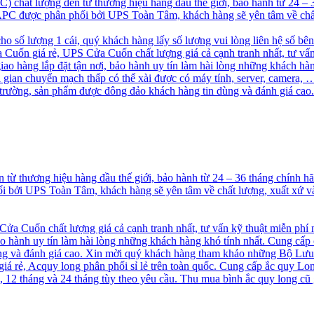
chất lượng đến từ thương hiệu hàng đầu thế giới, bảo hành từ 24 –
S APC được phân phối bởi UPS Toàn Tâm, khách hàng sẽ yên tâm về chấ
cho số lượng 1 cái, quý khách hàng lấy số lượng vui lòng liên hệ số bê
uốn giá rẻ, UPS Cửa Cuốn chất lượng giá cả cạnh tranh nhất, tư vấn
 hàng lắp đặt tận nơi, bảo hành uy tín làm hài lòng những khách hà
ời gian chuyển mạch thấp có thể xài được có máy tính, server, camer
ị trường, sản phẩm được đông đảo khách hàng tin dùng và đánh giá 
ừ thương hiệu hàng đầu thế giới, bảo hành từ 24 – 36 tháng chính 
hối bởi UPS Toàn Tâm, khách hàng sẽ yên tâm về chất lượng, xuất xứ
a Cuốn chất lượng giá cả cạnh tranh nhất, tư vấn kỹ thuật miễn phí
o hành uy tín làm hài lòng những khách hàng khó tính nhất. Cung cấp
 và đánh giá cao. Xin mời quý khách hàng tham khảo những Bộ Lưu
á rẻ, Acquy long phân phối sỉ lẻ trên toàn quốc. Cung cấp ắc quy Long
2 tháng và 24 tháng tùy theo yêu cầu. Thu mua bình ắc quy long cũ g