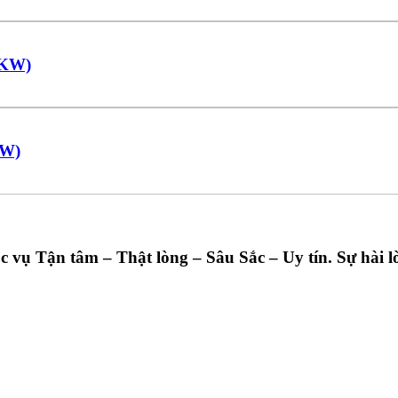
7KW)
0W)
ụ Tận tâm – Thật lòng – Sâu Sắc – Uy tín. Sự hài lò