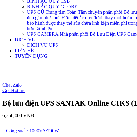
BÌNH ẮC QUY CSB
BÌNH ẮC QUY GLOBE
UPS CŨ
Trung tâm Toàn Tâm chuyên phân phối Bộ lưu đ
đẹp gần như mới. Đặc biệt ắc quy được thay mới hoàn 
bảo hành được thay thế sửa chữa linh kiện miễn phí tro
hơn rất nhiều.
UPS CAMERA
Nhà phân phối Bộ Lưu Điện UPS Came
DỊCH VỤ
DICH VU UPS
LIÊN HỆ
TUYỂN DỤNG
open
open
open
Chat Zalo
Gọi Hotline
Bộ lưu điện UPS SANTAK Online C1KS 
6,250,000
VNĐ
– Công suất : 1000VA/700W