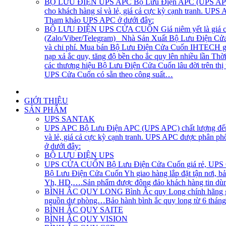
BỘ LƯU ĐIỆN UPS APC
Bộ Lưu Điện APC (UPS APC) 
cho khách hàng sỉ và lẻ, giá cả cực kỳ cạnh tranh. UP
Tham khảo UPS APC ở dưới đây:
BỘ LƯU ĐIỆN UPS CỬA CUỐN
Giá niêm yết là giá 
(Zalo/Viber/Telegram) Nhà Sản Xuất Bộ Lưu Điện Cửa C
và chi phí. Mua bán Bộ Lưu Điện Cửa Cuốn IHTECH giao
nạp xả ắc quy, tăng độ bền cho ắc quy lên nhiều lần Th
các thương hiệu Bộ Lưu Điện Cửa Cuốn lâu đời trên th
UPS Cửa Cuốn có sẵn theo công suất…
GIỚI THIỆU
SẢN PHẨM
UPS SANTAK
UPS APC
Bộ Lưu Điện APC (UPS APC) chất lượng đến t
và lẻ, giá cả cực kỳ cạnh tranh. UPS APC được phân p
ở dưới đây:
BỘ LƯU ĐIỆN UPS
UPS CỬA CUỐN
Bộ Lưu Điện Cửa Cuốn giá rẻ, UPS Cử
Bộ Lưu Điện Cửa Cuốn Yh giao hàng lắp đặt tận nơi, bả
Yh, HD,….Sản phẩm được đông đảo khách hàng tin dùng
BÌNH ẮC QUY LONG
Bình Ắc quy Long chính hãng gi
nguồn dự phòng…Bảo hành bình ắc quy long từ 6 tháng, 1
BÌNH ẮC QUY SAITE
BÌNH ẮC QUY VISION