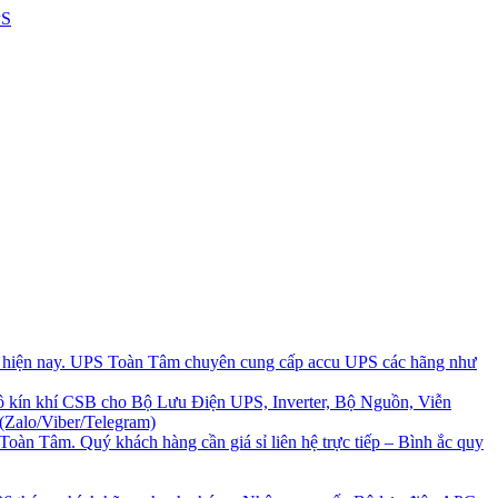
i hiện nay. UPS Toàn Tâm chuyên cung cấp accu UPS các hãng như
 kín khí CSB cho Bộ Lưu Điện UPS, Inverter, Bộ Nguồn, Viễn
(Zalo/Viber/Telegram)
Toàn Tâm. Quý khách hàng cần giá sỉ liên hệ trực tiếp – Bình ắc quy