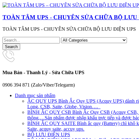
TOÀN TÂM UPS - CHUYÊN SỬA CHỮA BỘ LƯU 
TOÀN TÂM UPS - CHUYÊN SỬA CHỮA BỘ LƯU ĐIỆN UPS
Mua Bán - Thanh Lý - Sửa Chữa UPS
0906 394 871 (Zalo/Viber/Telegarm)
Danh mục sản phẩm
ẮC QUY UPS
Bình Ắc Quy UPS (Acquy UPS) dành riên
Long, CSB, Saite, Globe, Vision….
BÌNH ẮC QUY CSB
Bình Ắc Quy CSB (Acquy CSB, CS
thông,…Sản phẩm được nhập khẩu trực tiếp và được bảo 
BÌNH ẮC QUY SAITE
Bình ắc quy (Battery) chì khô 
Saite, acquy saite, accuy ups.
BỘ LƯU ĐIỆN UPS