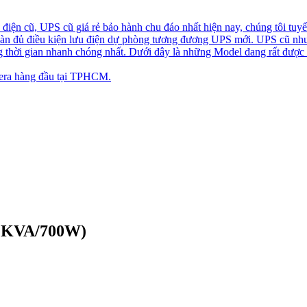
iện cũ, UPS cũ giá rẻ bảo hành chu đáo nhất hiện nay, chúng tôi tuyể
toàn đủ điều kiện lưu điện dự phòng tương đương UPS mới. UPS cũ nh
ng thời gian nhanh chóng nhất. Dưới đây là những Model đang rất được
ra hàng đầu tại TPHCM.
(1KVA/700W)