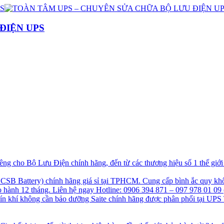
ĐIỆN UPS
g cho Bộ Lưu Điện chính hãng, đến từ các thương hiệu số 1 thế giớ
B Battery) chính hãng giá sỉ tại TPHCM. Cung cấp bình ắc quy khô
hành 12 tháng. Liên hệ ngay Hotline: 0906 394 871 – 097 978 01 09 
kín khí không cần bảo dưỡng Saite chính hãng được phân phối tại UPS 