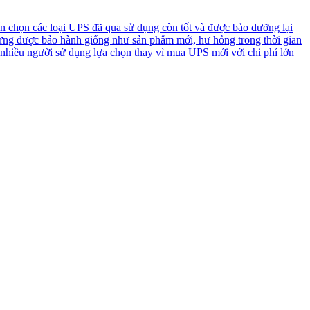
n chọn các loại UPS đã qua sử dụng còn tốt và được bảo dưỡng lại
ưng được bảo hành giống như sản phẩm mới, hư hỏng trong thời gian
 nhiều người sử dụng lựa chọn thay vì mua UPS mới với chi phí lớn