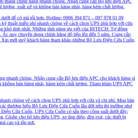
 36 tháng chính hãng nhanh chóng. Nhận cung cấp Bộ lưu điện APC
t lượng, xuất xứ và không bán hàng nhái, hàng kém chất lượng.
n dưới để có giá tốt hơn. Hotline: 0906 394 871 – 097 978 01 09
 kỹ thuật miễn phí nhanh chóng về cách chọn UPS phù hợp với cửa
ng khó tính nhất. Những tính năng ưu việt của IHTECH: Tự động
a, … Ắc quy chuyên dụng chính hãng độ bền lên đến 5 năm. Cung cấp
cao. Xin mời quý khách hàng tham khảo những Bộ Lưu Điện Cửa Cuốn,
hãng nhanh chóng. Nhận cung cấp Bộ lưu điện APC cho khách hàng sỉ
 và không bán hàng nhái, hàng kém chất lượng. Tham khảo UPS APC
 nhanh chóng về cách chọn UPS phù hợp với cửa và chi phí. Mua bán
 các thương hiệu Bộ Lưu Điện Cửa Cuốn lâu đời trên thị trường như
 Điện Cửa Cuốn, UPS Cửa Cuốn có sẵn theo công suất dưới đây:
, Globe cho bộ lưu điện UPS, xe đạp điện, đèn exit, các thiết bị
iá cao và tận nơi.