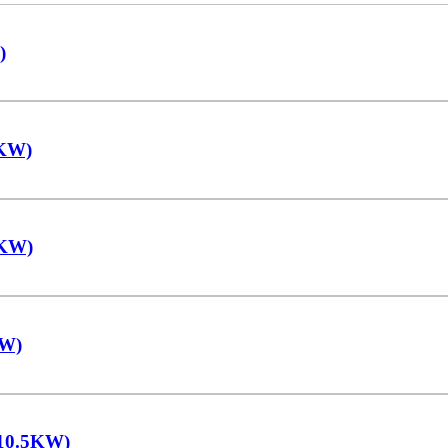
)
6KW)
1KW)
0W)
/10.5KW)