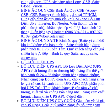
cung cấp accu UPS các hãng như Long, CSB, Saite,
Globe, Vision….
BÌNH ẮC QUY CSB
Bình Ắc Quy CSB (Acquy
CSB, CSB Battery) chính hãng giá sỉ tại TPHCM.
Cung cấp bình ắc quy khô kín khí CSB cho Bộ Lưu
Điện UPS, Inverter, Bộ Nguồn, Viễn thông,…Sản
phẩm được nhập khẩu trực tiếp và được bảo hành 12
tháng. Liên hệ ngay Hotline: 0906 394 871 – 097 978
01 09 (Zalo/Viber/Telegram)
BÌNH ẮC QUY SAITE
Bình ắc quy (Battery) chì khô
kín khí không cần bảo dưỡng Saite chính hãng được
phân phối tại UPS Toàn Tâm. Quý khách hàng cần giá
sỉ liên hệ trực tiếp – Bình ắc quy Saite, acquy saite,
accuy ups.
BỘ LƯU ĐIỆN UPS
BỘ LƯU ĐIỆN UPS APC
Bộ Lưu Điện APC (UPS
APC) chất lượng đến từ thương hiệu hàng đầu thế giới,
bảo hành từ 24 – 36 tháng chính hãng nhanh chóng.
Nhận cung cấp Bộ lưu điện APC cho khách hàng sỉ và
lẻ, giá cả cực kỳ cạnh tranh. UPS APC được phân phối
bởi UPS Toàn Tâm, khách hàng sẽ yên tâm về chất
lượng, xuất xứ và không bán hàng nhái, hàng kém chất
lượng. Tham khảo UPS APC ở dưới đây:
BỘ LƯU ĐIỆN UPS CỬA CUỐN
Giá niêm yết là giá
cho số lượng 1 cái, quý khách hàng lấy số lượng vui