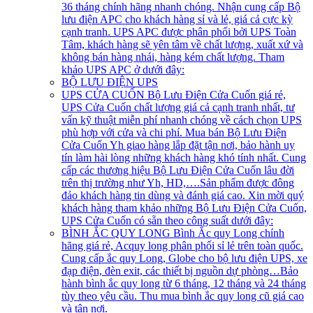
36 tháng chính hãng nhanh chóng. Nhận cung cấp Bộ
lưu điện APC cho khách hàng sỉ và lẻ, giá cả cực kỳ
cạnh tranh. UPS APC được phân phối bởi UPS Toàn
Tâm, khách hàng sẽ yên tâm về chất lượng, xuất xứ và
không bán hàng nhái, hàng kém chất lượng. Tham
khảo UPS APC ở dưới đây:
BỘ LƯU ĐIỆN UPS
UPS CỬA CUỐN
Bộ Lưu Điện Cửa Cuốn giá rẻ,
UPS Cửa Cuốn chất lượng giá cả cạnh tranh nhất, tư
vấn kỹ thuật miễn phí nhanh chóng về cách chọn UPS
phù hợp với cửa và chi phí. Mua bán Bộ Lưu Điện
Cửa Cuốn Yh giao hàng lắp đặt tận nơi, bảo hành uy
tín làm hài lòng những khách hàng khó tính nhất. Cung
cấp các thương hiệu Bộ Lưu Điện Cửa Cuốn lâu đời
trên thị trường như Yh, HD,….Sản phẩm được đông
đảo khách hàng tin dùng và đánh giá cao. Xin mời quý
khách hàng tham khảo những Bộ Lưu Điện Cửa Cuốn,
UPS Cửa Cuốn có sẵn theo công suất dưới đây:
BÌNH ẮC QUY LONG
Bình Ắc quy Long chính
hãng giá rẻ, Acquy long phân phối sỉ lẻ trên toàn quốc.
Cung cấp ắc quy Long, Globe cho bộ lưu điện UPS, xe
đạp điện, đèn exit, các thiết bị nguồn dự phòng…Bảo
hành bình ắc quy long từ 6 tháng, 12 tháng và 24 tháng
tùy theo yêu cầu. Thu mua bình ắc quy long cũ giá cao
và tận nơi.