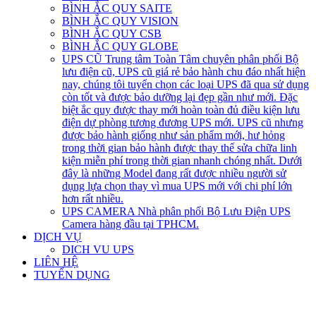
BÌNH ẮC QUY SAITE
BÌNH ẮC QUY VISION
BÌNH ẮC QUY CSB
BÌNH ẮC QUY GLOBE
UPS CŨ
Trung tâm Toàn Tâm chuyên phân phối Bộ
lưu điện cũ, UPS cũ giá rẻ bảo hành chu đáo nhất hiện
nay, chúng tôi tuyển chọn các loại UPS đã qua sử dụng
còn tốt và được bảo dưỡng lại đẹp gần như mới. Đặc
biệt ắc quy được thay mới hoàn toàn đủ điều kiện lưu
điện dự phòng tương đương UPS mới. UPS cũ nhưng
được bảo hành giống như sản phẩm mới, hư hỏng
trong thời gian bảo hành được thay thế sửa chữa linh
kiện miễn phí trong thời gian nhanh chóng nhất. Dưới
đây là những Model đang rất được nhiều người sử
dụng lựa chọn thay vì mua UPS mới với chi phí lớn
hơn rất nhiều.
UPS CAMERA
Nhà phân phối Bộ Lưu Điện UPS
Camera hàng đầu tại TPHCM.
DỊCH VỤ
DICH VU UPS
LIÊN HỆ
TUYỂN DỤNG
open
open