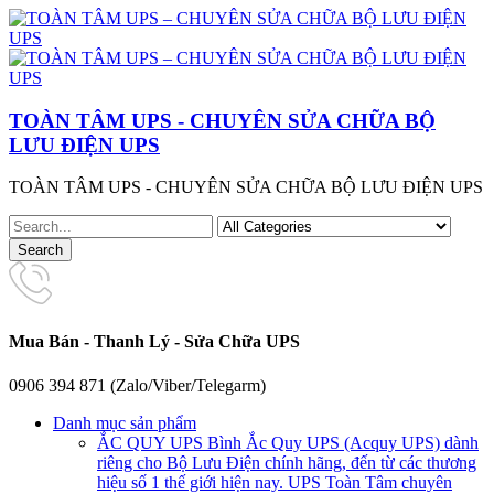
TOÀN TÂM UPS - CHUYÊN SỬA CHỮA BỘ
LƯU ĐIỆN UPS
TOÀN TÂM UPS - CHUYÊN SỬA CHỮA BỘ LƯU ĐIỆN UPS
Mua Bán - Thanh Lý - Sửa Chữa UPS
0906 394 871 (Zalo/Viber/Telegarm)
Danh mục sản phẩm
ẮC QUY UPS
Bình Ắc Quy UPS (Acquy UPS) dành
riêng cho Bộ Lưu Điện chính hãng, đến từ các thương
hiệu số 1 thế giới hiện nay. UPS Toàn Tâm chuyên