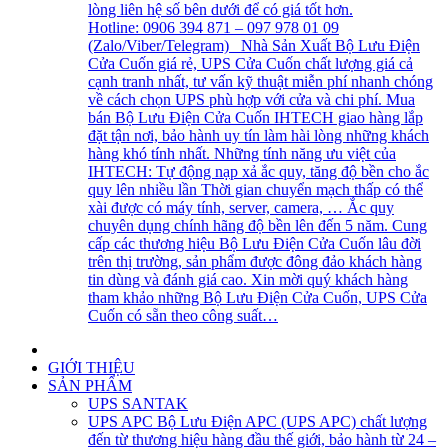
lòng liên hệ số bên dưới để có giá tốt hơn.
Hotline: 0906 394 871 – 097 978 01 09
(Zalo/Viber/Telegram) Nhà Sản Xuất Bộ Lưu Điện
Cửa Cuốn giá rẻ, UPS Cửa Cuốn chất lượng giá cả
cạnh tranh nhất, tư vấn kỹ thuật miễn phí nhanh chóng
về cách chọn UPS phù hợp với cửa và chi phí. Mua
bán Bộ Lưu Điện Cửa Cuốn IHTECH giao hàng lắp
đặt tận nơi, bảo hành uy tín làm hài lòng những khách
hàng khó tính nhất. Những tính năng ưu việt của
IHTECH: Tự động nạp xả ắc quy, tăng độ bền cho ắc
quy lên nhiều lần Thời gian chuyển mạch thấp có thể
xài được có máy tính, server, camera, … Ắc quy
chuyên dụng chính hãng độ bền lên đến 5 năm. Cung
cấp các thương hiệu Bộ Lưu Điện Cửa Cuốn lâu đời
trên thị trường, sản phẩm được đông đảo khách hàng
tin dùng và đánh giá cao. Xin mời quý khách hàng
tham khảo những Bộ Lưu Điện Cửa Cuốn, UPS Cửa
Cuốn có sẵn theo công suất…
GIỚI THIỆU
SẢN PHẨM
UPS SANTAK
UPS APC
Bộ Lưu Điện APC (UPS APC) chất lượng
đến từ thương hiệu hàng đầu thế giới, bảo hành từ 24 –