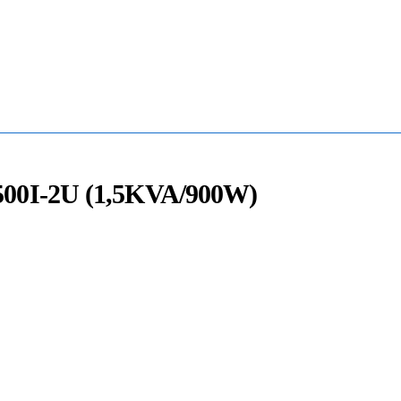
Mua Bán - Thanh Lý - Sửa Chữa UPS
0906 394 871 (Zalo/Viber/Telegarm)
00I-2U (1,5KVA/900W)