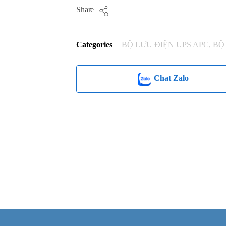
Share
Categories
BỘ LƯU ĐIỆN UPS APC
,
BỘ
Chat Zalo