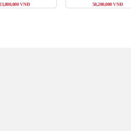
23,800,000
VNĐ
58,200,000
VNĐ
UNG TÂM UPS TOÀN 
uý khách hàng sẽ được phục vụ Tận tâm – Thật lòng – Sâu Sắc – Uy t
khách hàng là thước đo cho sự phát triển của chúng tôi.