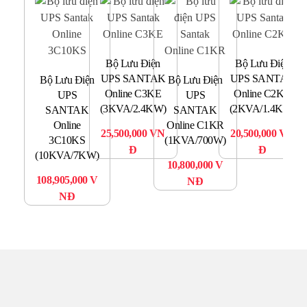
Bộ Lưu Điện
Bộ Lưu Điện
Bộ
UPS SANTAK
UPS SANTAK
Bộ Lưu Điện
Bộ Lưu Điện
S
Online C3KE
Online C2KR
UPS
UPS
(3KVA/2.4KW)
(2KVA/1.4KW)
SANTAK
SANTAK
(1
Online
Online C1KR
25,500,000
VN
20,500,000
VN
3C10KS
(1KVA/700W)
1
Đ
Đ
(10KVA/7KW)
10,800,000
V
108,905,000
V
NĐ
NĐ
TRUNG TÂM UPS TOÀN