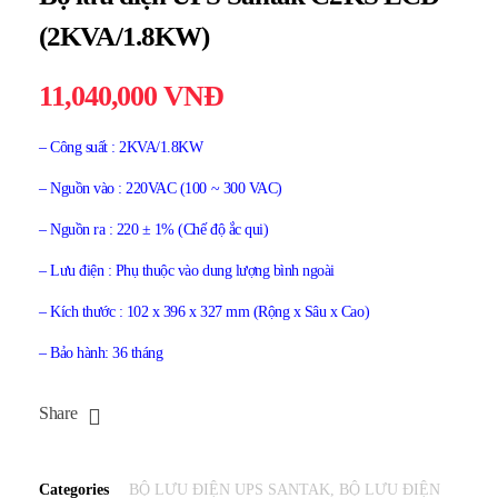
(2KVA/1.8KW)
11,040,000
VNĐ
– Công suất : 2KVA/1.8KW
– Nguồn vào : 220VAC (100 ~ 300 VAC)
– Nguồn ra : 220 ± 1% (Chế độ ắc qui)
– Lưu điện : Phụ thuộc vào dung lượng bình ngoài
– Kích thước : 102 x 396 x 327 mm (Rộng x Sâu x Cao)
– Bảo hành: 36 tháng
Share
Categories
BỘ LƯU ĐIỆN UPS SANTAK
,
BỘ LƯU ĐIỆN