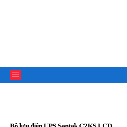
TOÀN TÂM UPS - CHUYÊN SỬA CHỮA BỘ LƯU ĐIỆN UPS
TOÀN TÂM UPS - CHUYÊN SỬA CHỮA BỘ LƯU ĐIỆN UPS
Bộ lưu điện UPS Santak C2KS LCD