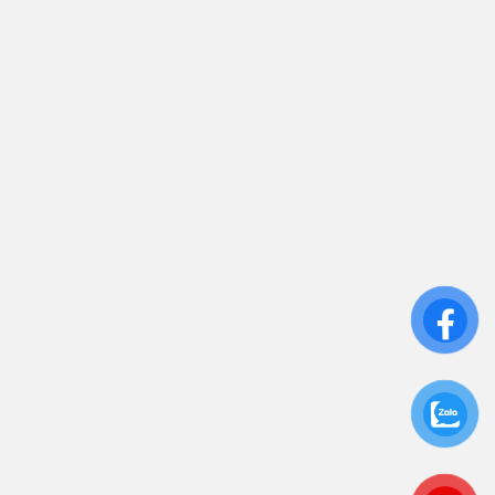
Trụ sở chính: 81/10 Phó Đức Chính, Phường 1, Quận
Bình Thạnh, TP.HCM
CN: Số 46A Ngõ 37 Bằng Liệt, Hoàng Liệt, Hoàng
Mai, Hà Nội
Liên kết
Sửa Chữa UPS
Cho Thuê UPS
Bảo Trì UPS
Bộ Lưu Điện UPS Cũ
Ắc Quy UPS