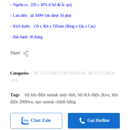
– Nguồn ra : 220 ± 10% (Chế độ ắc qui)
– Lưu điện : tải 100W lưu được 50 phút
– Kích thước : 139 x 364 x 195mm (Rộng x Sâu x Cao)
– Bảo hành: 36 tháng
Share
Categories
BỘ LƯU ĐIỆN UPS SANTAK
,
BỘ LƯU ĐIỆN
UPS
Tags
bộ lưu điện santak máy tính
,
bộ tích điện 2kva
,
lưu
điện 2000va
,
ups santak chính hãng
Chat Zalo
Gọi Hotline