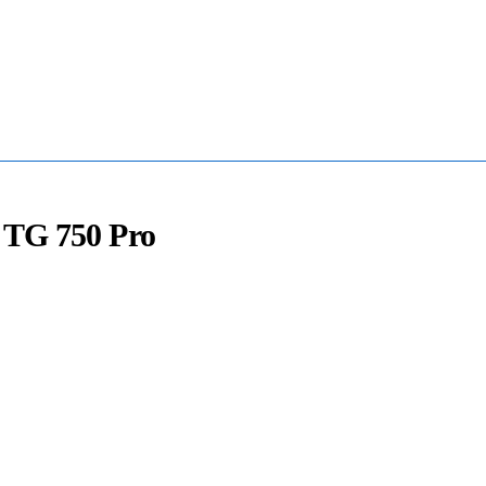
Mua Bán - Thanh Lý - Sửa Chữa UPS
0906 394 871 (Zalo/Viber/Telegarm)
 TG 750 Pro