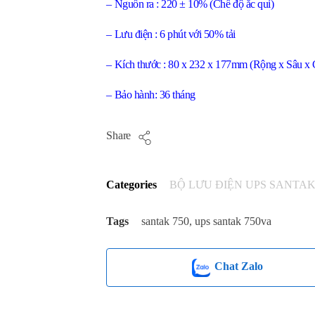
– Nguồn ra : 220 ± 10% (Chế độ ắc qui)
– Lưu điện : 6 phút với 50% tải
– Kích thước : 80 x 232 x 177mm (Rộng x Sâu x 
– Bảo hành: 36 tháng
Share
Categories
BỘ LƯU ĐIỆN UPS SANTA
Tags
santak 750
,
ups santak 750va
Chat Zalo