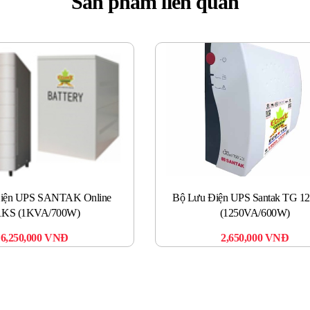
Sản phẩm liên quan
iện UPS SANTAK Online
Bộ Lưu Điện UPS Santak TG 12
1KS (1KVA/700W)
(1250VA/600W)
6,250,000
VNĐ
2,650,000
VNĐ