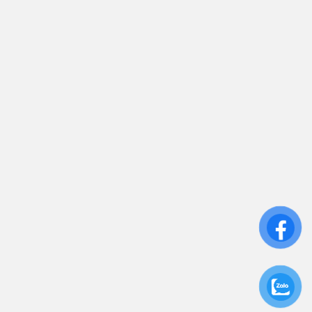
0906 394 871
Trụ sở chính: 81/10 Phó Đức Chính, Phường 1, Quận
Bình Thạnh, TP.HCM
CN: Số 46A Ngõ 37 Bằng Liệt, Hoàng Liệt, Hoàng
Mai, Hà Nội
Liên kết
Sửa Chữa UPS
Cho Thuê UPS
Bảo Trì UPS
Bộ Lưu Điện UPS Cũ
Ắc Quy UPS