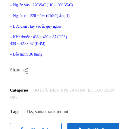
– Nguồn vào : 220VAC (110 ~ 300 VAC)
– Nguồn ra : 220 ± 1% (Chế độ ắc qui)
– Lưu điện : tùy vào ắc quy ngoài
– Kích thước : 438 × 420 × 87 (UPS)
438 × 420 × 87 (EBM)
– Bảo hành: 36 tháng
Share
Categories
BỘ LƯU ĐIỆN UPS SANTAK
,
BỘ LƯU ĐIỆN
UPS
Tags
c1ks
,
santak rack mount