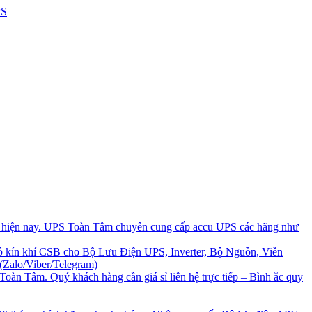
i hiện nay. UPS Toàn Tâm chuyên cung cấp accu UPS các hãng như
 kín khí CSB cho Bộ Lưu Điện UPS, Inverter, Bộ Nguồn, Viễn
(Zalo/Viber/Telegram)
Toàn Tâm. Quý khách hàng cần giá sỉ liên hệ trực tiếp – Bình ắc quy