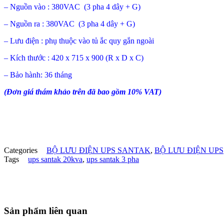
– Nguồn vào : 380VAC (3 pha 4 dây + G)
– Nguồn ra : 380VAC (3 pha 4 dây + G)
– Lưu điện : phụ thuộc vào tủ ắc quy gắn ngoài
– Kích thước : 420 x 715 x 900 (R x D x C)
– Bảo hành: 36 tháng
(Đơn giá thám khảo trên đã bao gồm 10% VAT)
Categories
BỘ LƯU ĐIỆN UPS SANTAK
,
BỘ LƯU ĐIỆN UPS
Tags
ups santak 20kva
,
ups santak 3 pha
Sản phẩm liên quan