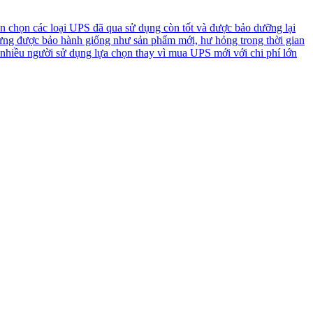
n chọn các loại UPS đã qua sử dụng còn tốt và được bảo dưỡng lại
ưng được bảo hành giống như sản phẩm mới, hư hỏng trong thời gian
 nhiều người sử dụng lựa chọn thay vì mua UPS mới với chi phí lớn