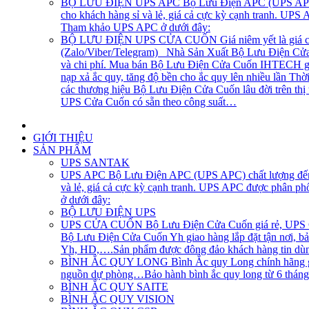
BỘ LƯU ĐIỆN UPS APC
Bộ Lưu Điện APC (UPS APC) 
cho khách hàng sỉ và lẻ, giá cả cực kỳ cạnh tranh. UP
Tham khảo UPS APC ở dưới đây:
BỘ LƯU ĐIỆN UPS CỬA CUỐN
Giá niêm yết là giá 
(Zalo/Viber/Telegram) Nhà Sản Xuất Bộ Lưu Điện Cửa C
và chi phí. Mua bán Bộ Lưu Điện Cửa Cuốn IHTECH giao
nạp xả ắc quy, tăng độ bền cho ắc quy lên nhiều lần Th
các thương hiệu Bộ Lưu Điện Cửa Cuốn lâu đời trên th
UPS Cửa Cuốn có sẵn theo công suất…
GIỚI THIỆU
SẢN PHẨM
UPS SANTAK
UPS APC
Bộ Lưu Điện APC (UPS APC) chất lượng đến t
và lẻ, giá cả cực kỳ cạnh tranh. UPS APC được phân p
ở dưới đây:
BỘ LƯU ĐIỆN UPS
UPS CỬA CUỐN
Bộ Lưu Điện Cửa Cuốn giá rẻ, UPS Cử
Bộ Lưu Điện Cửa Cuốn Yh giao hàng lắp đặt tận nơi, bả
Yh, HD,….Sản phẩm được đông đảo khách hàng tin dùng
BÌNH ẮC QUY LONG
Bình Ắc quy Long chính hãng gi
nguồn dự phòng…Bảo hành bình ắc quy long từ 6 tháng, 1
BÌNH ẮC QUY SAITE
BÌNH ẮC QUY VISION