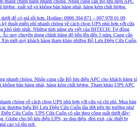
 36 tháng chính hãng nhanh chóng. Nhận cung cấp Bộ lưu điện APC
t lượng, xuất xứ và không bán hàng nhái, hàng kém chất lượng.
n dưới để có giá tốt hơn. Hotline: 0906 394 871 – 097 978 01 09
 kỹ thuật miễn phí nhanh chóng về cách chọn UPS phù hợp với cửa
ng khó tính nhất. Những tính năng ưu việt của IHTECH: Tự động
a, … Ắc quy chuyên dụng chính hãng độ bền lên đến 5 năm. Cung cấp
cao. Xin mời quý khách hàng tham khảo những Bộ Lưu Điện Cửa Cuốn,
hãng nhanh chóng. Nhận cung cấp Bộ lưu điện APC cho khách hàng sỉ
 và không bán hàng nhái, hàng kém chất lượng. Tham khảo UPS APC
 nhanh chóng về cách chọn UPS phù hợp với cửa và chi phí. Mua bán
 các thương hiệu Bộ Lưu Điện Cửa Cuốn lâu đời trên thị trường như
 Điện Cửa Cuốn, UPS Cửa Cuốn có sẵn theo công suất dưới đây:
, Globe cho bộ lưu điện UPS, xe đạp điện, đèn exit, các thiết bị
iá cao và tận nơi.