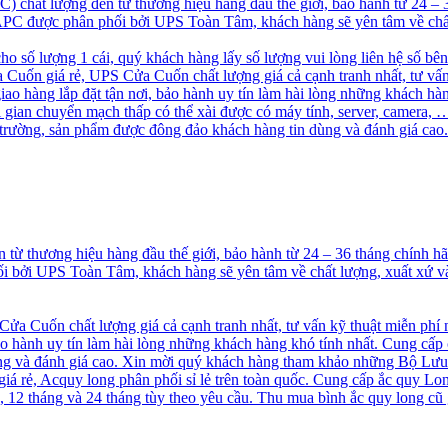
chất lượng đến từ thương hiệu hàng đầu thế giới, bảo hành từ 24 –
S APC được phân phối bởi UPS Toàn Tâm, khách hàng sẽ yên tâm về chấ
cho số lượng 1 cái, quý khách hàng lấy số lượng vui lòng liên hệ số bê
uốn giá rẻ, UPS Cửa Cuốn chất lượng giá cả cạnh tranh nhất, tư vấn
 hàng lắp đặt tận nơi, bảo hành uy tín làm hài lòng những khách hà
ời gian chuyển mạch thấp có thể xài được có máy tính, server, camer
ị trường, sản phẩm được đông đảo khách hàng tin dùng và đánh giá 
ừ thương hiệu hàng đầu thế giới, bảo hành từ 24 – 36 tháng chính 
hối bởi UPS Toàn Tâm, khách hàng sẽ yên tâm về chất lượng, xuất xứ
a Cuốn chất lượng giá cả cạnh tranh nhất, tư vấn kỹ thuật miễn phí
o hành uy tín làm hài lòng những khách hàng khó tính nhất. Cung cấp
 và đánh giá cao. Xin mời quý khách hàng tham khảo những Bộ Lưu
á rẻ, Acquy long phân phối sỉ lẻ trên toàn quốc. Cung cấp ắc quy Long
2 tháng và 24 tháng tùy theo yêu cầu. Thu mua bình ắc quy long cũ g