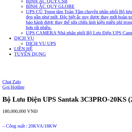
BÌNH ẮC QUY CSB
BÌNH ẮC QUY GLOBE
UPS CŨ
Trung tâm Toàn Tâm chuyên phân phối Bộ lưu đ
đẹp gần như mới. Đặc biệt ắc quy được thay mới hoàn 
bảo hành được thay thế sửa chữa linh kiện miễn phí tro
hơn rất nhiều.
UPS CAMERA
Nhà phân phối Bộ Lưu Điện UPS Came
DỊCH VỤ
DICH VU UPS
LIÊN HỆ
TUYỂN DỤNG
open
open
open
Chat Zalo
Gọi Hotline
Bộ Lưu Điện UPS Santak 3C3PRO-20KS
180,000,000
VNĐ
– Công suất : 20KVA/18KW