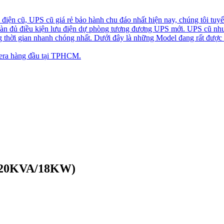
iện cũ, UPS cũ giá rẻ bảo hành chu đáo nhất hiện nay, chúng tôi tuyể
toàn đủ điều kiện lưu điện dự phòng tương đương UPS mới. UPS cũ nh
ng thời gian nhanh chóng nhất. Dưới đây là những Model đang rất được
ra hàng đầu tại TPHCM.
 (20KVA/18KW)