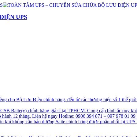
ĐIỆN UPS
g cho Bộ Lưu Điện chính hãng, đến từ các thương hiệu số 1 thế giớ
B Battery) chính hãng giá sỉ tại TPHCM. Cung cấp bình ắc quy khô
hành 12 tháng. Liên hệ ngay Hotline: 0906 394 871 – 097 978 01 09 
kín khí không cần bảo dưỡng Saite chính hãng được phân phối tại UPS 