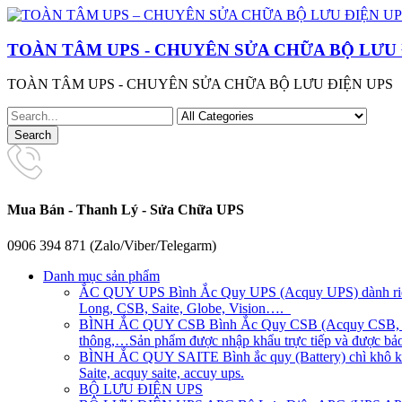
TOÀN TÂM UPS - CHUYÊN SỬA CHỮA BỘ LƯU 
TOÀN TÂM UPS - CHUYÊN SỬA CHỮA BỘ LƯU ĐIỆN UPS
Mua Bán - Thanh Lý - Sửa Chữa UPS
0906 394 871 (Zalo/Viber/Telegarm)
Danh mục sản phẩm
ẮC QUY UPS
Bình Ắc Quy UPS (Acquy UPS) dành riên
Long, CSB, Saite, Globe, Vision….
BÌNH ẮC QUY CSB
Bình Ắc Quy CSB (Acquy CSB, CS
thông,…Sản phẩm được nhập khẩu trực tiếp và được bảo 
BÌNH ẮC QUY SAITE
Bình ắc quy (Battery) chì khô 
Saite, acquy saite, accuy ups.
BỘ LƯU ĐIỆN UPS