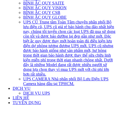
BÌNH ẮC QUY SAITE
BÌNH ẮC QUY VISION
BÌNH ẮC QUY CSB
BÌNH ẮC QUY GLOBE
UPS CŨ
Trung tâm Toàn Tâm chuyên phân phối Bộ
lưu điện cũ, UPS cũ giá rẻ bảo hành chu đáo nhất hiện
nay, chúng tôi tuyển chọn các loại UPS đã qua sử dụng
còn tốt và được bảo dưỡng lại đẹp gần như mới. Đặc
biệt ắc quy được thay mới hoàn toàn đủ điều kiện lưu
điện dự phòng tương đương UPS mới. UPS cũ nhưng
được bảo hành giống như sản phẩm mới, hư hỏng
trong thời gian bảo hành được thay thế sửa chữa linh
kiện miễn phí trong thời gian nhanh chóng nhất. Dưới
đây là những Model đang rất được nhiều người sử
dụng lựa chọn thay vì mua UPS mới với chi phí lớn
hơn rất nhiều.
UPS CAMERA
Nhà phân phối Bộ Lưu Điện UPS
Camera hàng đầu tại TPHCM.
DỊCH VỤ
DICH VU UPS
LIÊN HỆ
TUYỂN DỤNG
open
open