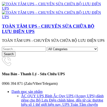
TOÀN TÂM UPS - CHUYÊN SỬA CHỮA BỘ
LƯU ĐIỆN UPS
TOÀN TÂM UPS - CHUYÊN SỬA CHỮA BỘ LƯU ĐIỆN UPS
Mua Bán - Thanh Lý - Sửa Chữa UPS
0906 394 871 (Zalo/Viber/Telegarm)
Danh mục sản phẩm
ẮC QUY UPS
Bình Ắc Quy UPS (Acquy UPS) dành
riêng cho Bộ Lưu Điện chính hãng, đến từ các thương
hiệu số 1 thế giới hiện nay. UPS Toàn Tâm chuyên