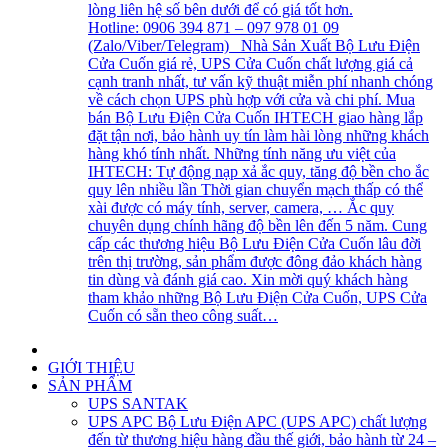
lòng liên hệ số bên dưới để có giá tốt hơn.
Hotline: 0906 394 871 – 097 978 01 09
(Zalo/Viber/Telegram) Nhà Sản Xuất Bộ Lưu Điện
Cửa Cuốn giá rẻ, UPS Cửa Cuốn chất lượng giá cả
cạnh tranh nhất, tư vấn kỹ thuật miễn phí nhanh chóng
về cách chọn UPS phù hợp với cửa và chi phí. Mua
bán Bộ Lưu Điện Cửa Cuốn IHTECH giao hàng lắp
đặt tận nơi, bảo hành uy tín làm hài lòng những khách
hàng khó tính nhất. Những tính năng ưu việt của
IHTECH: Tự động nạp xả ắc quy, tăng độ bền cho ắc
quy lên nhiều lần Thời gian chuyển mạch thấp có thể
xài được có máy tính, server, camera, … Ắc quy
chuyên dụng chính hãng độ bền lên đến 5 năm. Cung
cấp các thương hiệu Bộ Lưu Điện Cửa Cuốn lâu đời
trên thị trường, sản phẩm được đông đảo khách hàng
tin dùng và đánh giá cao. Xin mời quý khách hàng
tham khảo những Bộ Lưu Điện Cửa Cuốn, UPS Cửa
Cuốn có sẵn theo công suất…
GIỚI THIỆU
SẢN PHẨM
UPS SANTAK
UPS APC
Bộ Lưu Điện APC (UPS APC) chất lượng
đến từ thương hiệu hàng đầu thế giới, bảo hành từ 24 –