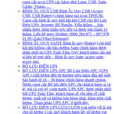
cung cấp accu UPS các hãng như Long, CSB, Saite,
Globe, Vision….
BÌNH ẮC QUY CSB
Bình Ắc Quy CSB (Acquy
CSB, CSB Battery) chính hãng giá sỉ tại TPHCM.
Cung cấp bình ắc quy khô kín khí CSB cho Bộ Lưu
Điện UPS, Inverter, Bộ Nguồn, Viễn thông,…Sản
phẩm được nhập khẩu trực tiếp và được bảo hành 12
tháng. Liên hệ ngay Hotline: 0906 394 871 – 097 978
01 09 (Zalo/Viber/Telegram)
BÌNH ẮC QUY SAITE
Bình ắc quy (Battery) chì khô
kín khí không cần bảo dưỡng Saite chính hãng được
phân phối tại UPS Toàn Tâm. Quý khách hàng cần giá
sỉ liên hệ trực tiếp – Bình ắc quy Saite, acquy saite,
accuy ups.
BỘ LƯU ĐIỆN UPS
BỘ LƯU ĐIỆN UPS APC
Bộ Lưu Điện APC (UPS
APC) chất lượng đến từ thương hiệu hàng đầu thế giới,
bảo hành từ 24 – 36 tháng chính hãng nhanh chóng.
Nhận cung cấp Bộ lưu điện APC cho khách hàng sỉ và
lẻ, giá cả cực kỳ cạnh tranh. UPS APC được phân phối
bởi UPS Toàn Tâm, khách hàng sẽ yên tâm về chất
lượng, xuất xứ và không bán hàng nhái, hàng kém chất
lượng. Tham khảo UPS APC ở dưới đây:
BỘ LƯU ĐIỆN UPS CỬA CUỐN
Giá niêm yết là giá
cho số lượng 1 cái, quý khách hàng lấy số lượng vui