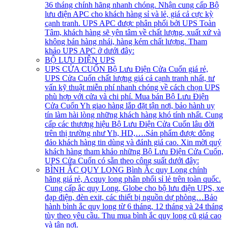
36 tháng chính hãng nhanh chóng. Nhận cung cấp Bộ
lưu điện APC cho khách hàng sỉ và lẻ, giá cả cực kỳ
cạnh tranh. UPS APC được phân phối bởi UPS Toàn
Tâm, khách hàng sẽ yên tâm về chất lượng, xuất xứ và
không bán hàng nhái, hàng kém chất lượng. Tham
khảo UPS APC ở dưới đây:
BỘ LƯU ĐIỆN UPS
UPS CỬA CUỐN
Bộ Lưu Điện Cửa Cuốn giá rẻ,
UPS Cửa Cuốn chất lượng giá cả cạnh tranh nhất, tư
vấn kỹ thuật miễn phí nhanh chóng về cách chọn UPS
phù hợp với cửa và chi phí. Mua bán Bộ Lưu Điện
Cửa Cuốn Yh giao hàng lắp đặt tận nơi, bảo hành uy
tín làm hài lòng những khách hàng khó tính nhất. Cung
cấp các thương hiệu Bộ Lưu Điện Cửa Cuốn lâu đời
trên thị trường như Yh, HD,….Sản phẩm được đông
đảo khách hàng tin dùng và đánh giá cao. Xin mời quý
khách hàng tham khảo những Bộ Lưu Điện Cửa Cuốn,
UPS Cửa Cuốn có sẵn theo công suất dưới đây:
BÌNH ẮC QUY LONG
Bình Ắc quy Long chính
hãng giá rẻ, Acquy long phân phối sỉ lẻ trên toàn quốc.
Cung cấp ắc quy Long, Globe cho bộ lưu điện UPS, xe
đạp điện, đèn exit, các thiết bị nguồn dự phòng…Bảo
hành bình ắc quy long từ 6 tháng, 12 tháng và 24 tháng
tùy theo yêu cầu. Thu mua bình ắc quy long cũ giá cao
và tận nơi.