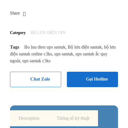
Share
Category
BỘ LƯU ĐIỆN UPS
Tags
Bo luu dien ups santak
,
Bộ lưu điện santak
,
bộ lưu
điện santak online c3ks
,
ups santak
,
ups santak ắc quy
ngoài
,
ups santak c3ks
Chat Zalo
Gọi Hotline
Description
Thông số kỹ thuật