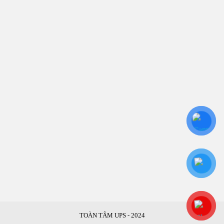
Bình Thạnh, TP.HCM
CN: Số 46A Ngõ 37 Bằng Liệt, Hoàng Liệt, Hoàng
Mai, Hà Nội
Liên kết
Sửa Chữa UPS
Cho Thuê UPS
Bảo Trì UPS
Bộ Lưu Điện UPS Cũ
Ắc Quy UPS
TOÀN TÂM UPS - 2024