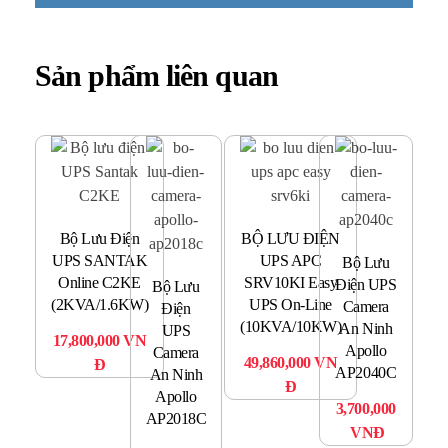
Sản phẩm liên quan
Bộ Lưu Điện
BỘ LƯU ĐIỆN
B
UPS SANTAK
UPS APC
U
Bộ Lưu
Online C2KE
SRV10KI Easy
O
Điện UPS
Bộ Lưu
(2KVA/1.6KW)
UPS On-Line
(2
Camera
Điện
(10KVA/10KW)
An Ninh
UPS
17,800,000
VN
20
Apollo
Camera
49,860,000
VN
Đ
AP2040C
An Ninh
Đ
Apollo
3,700,000
AP2018C
VNĐ