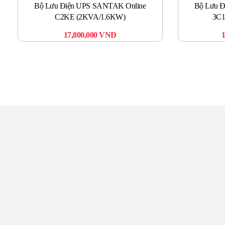
Bộ Lưu Điện UPS SANTAK Online
Bộ Lưu Đ
C2KE (2KVA/1.6KW)
3C1
17,800,000
VNĐ
TR
Đến với UPS Toàn Tâm q