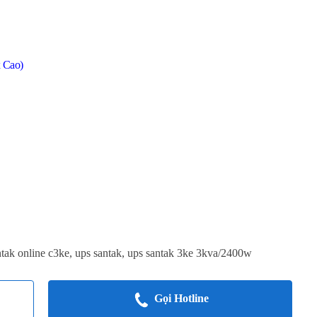
x Cao)
ntak online c3ke
,
ups santak
,
ups santak 3ke 3kva/2400w
Gọi Hotline