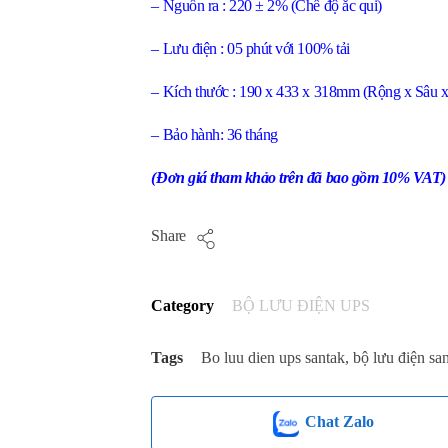
– Nguồn ra : 220 ± 2% (Chế độ ắc qui)
– Lưu điện : 05 phút với 100% tải
– Kích thước : 190 x 433 x 318mm (Rộng x Sâu 
– Bảo hành: 36 tháng
(Đơn giá tham khảo trên đã bao gồm 10% VAT)
Share
Category
BỘ LƯU ĐIỆN UPS
Tags
Bo luu dien ups santak
,
bộ lưu điện sa
Chat Zalo