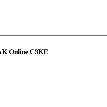
Mua Bán - Thanh Lý - Sửa Chữa UPS
0906 394 871 (Zalo/Viber/Telegarm)
AK Online C3KE