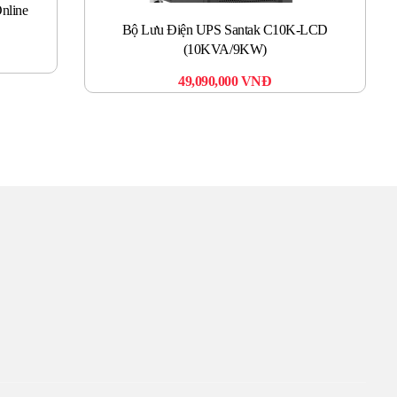
nline
Bộ Lưu Điện UPS Santak C10K-LCD
(10KVA/9KW)
Bộ
49,090,000
VNĐ
TÂM
ín. Sự hài lòng của quý