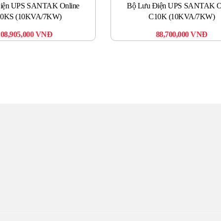
iện UPS SANTAK Online
Bộ Lưu Điện UPS SANTAK O
0KS (10KVA/7KW)
C10K (10KVA/7KW)
108,905,000
VNĐ
88,700,000
VNĐ
UNG TÂM UPS TOÀN 
uý khách hàng sẽ được phục vụ Tận tâm – Thật lòng – Sâu Sắc – Uy t
khách hàng là thước đo cho sự phát triển của chúng tôi.