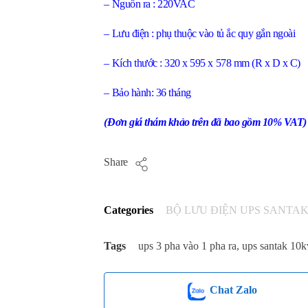
– Nguồn ra : 220VAC
– Lưu điện : phụ thuộc vào tủ ắc quy gắn ngoài
– Kích thước : 320 x 595 x 578 mm (R x D x C)
– Bảo hành: 36 tháng
(Đơn giá thám khảo trên đã bao gồm 10% VAT)
Share
Categories
BỘ LƯU ĐIỆN UPS SANTA
Tags
ups 3 pha vào 1 pha ra
,
ups santak 10k
Chat Zalo