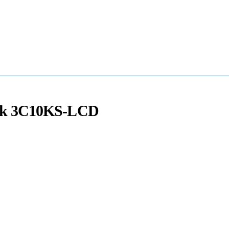
Mua Bán - Thanh Lý - Sửa Chữa UPS
0906 394 871 (Zalo/Viber/Telegarm)
tak 3C10KS-LCD