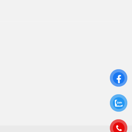
iên kết
ửa Chữa UPS
ho Thuê UPS
ảo Trì UPS
ộ Lưu Điện UPS Cũ
c Quy UPS