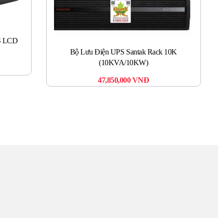
S LCD
Bộ Lưu Điện UPS Santak Rack 10K
(10KVA/10KW)
47,850,000
VNĐ
TÂM
ín. Sự hài lòng của quý