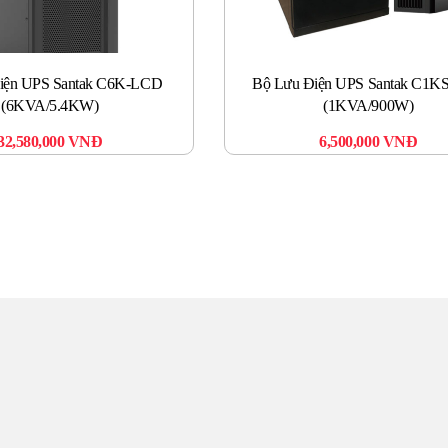
iện UPS Santak C6K-LCD
Bộ Lưu Điện UPS Santak C1K
(6KVA/5.4KW)
(1KVA/900W)
32,580,000
VNĐ
6,500,000
VNĐ
UNG TÂM UPS TOÀN 
uý khách hàng sẽ được phục vụ Tận tâm – Thật lòng – Sâu Sắc – Uy t