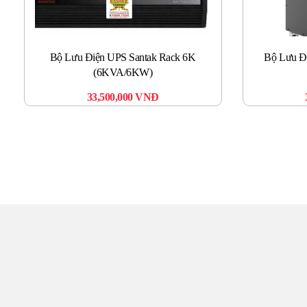
Bộ Lưu Điện UPS Santak Rack 6K
Bộ Lưu Đ
(6KVA/6KW)
33,500,000
VNĐ
TR
Đến với UPS Toàn Tâm q