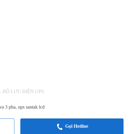
K
,
BỘ LƯU ĐIỆN UPS
va 3 pha
,
ups santak lcd
Gọi Hotline