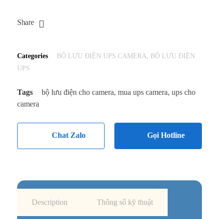
Share
Categories
BỘ LƯU ĐIỆN UPS CAMERA
,
BỘ LƯU ĐIỆN
UPS
Tags
bộ lưu điện cho camera
,
mua ups camera
,
ups cho
camera
Chat Zalo
Gọi Hotline
Description
Thông số kỹ thuật