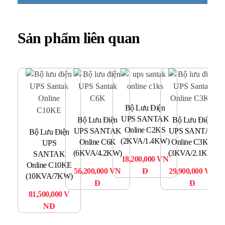
Sản phẩm liên quan
Bộ Lưu Điện
UPS SANTAK
B
Bộ Lưu Điện
Bộ Lưu Điện
Online C2KS
UPS SANTAK
UPS SANTAK
Bộ Lưu Điện
(2KVA/1.4KW)
Online C6K
Online C3KR
UPS
O
(6KVA/4.2KW)
(3KVA/2.1KW)
SANTAK
18,200,000
VN
(1
Online C10KE
56,200,000
VN
Đ
29,900,000
VN
(10KVA/7KW)
8
Đ
Đ
81,500,000
V
NĐ