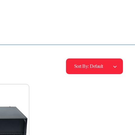
Mua Bán - Thanh Lý - Sửa Chữa UPS
0906 394 871 (Zalo/Viber/Telegarm)
Sort By:
Default