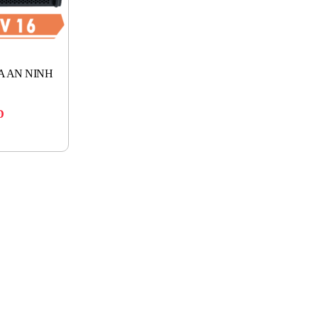
A AN NINH
Đ