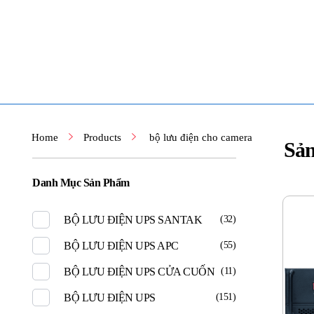
TOÀN TÂM UPS - CHUYÊN SỬA CHỮA BỘ LƯU ĐIỆN UPS
TOÀN TÂM UPS - CHUYÊN SỬA CHỮA BỘ LƯU ĐIỆN UPS
Home
Products
bộ lưu điện cho camera
Sả
Danh Mục Sản Phẩm
BỘ LƯU ĐIỆN UPS SANTAK
(32)
BỘ LƯU ĐIỆN UPS APC
(55)
BỘ LƯU ĐIỆN UPS CỬA CUỐN
(11)
BỘ LƯU ĐIỆN UPS
(151)