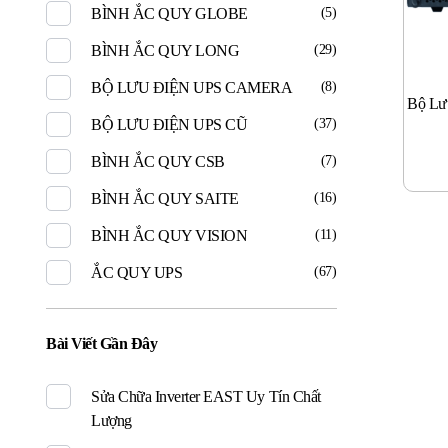
BÌNH ẮC QUY GLOBE
(5)
BÌNH ẮC QUY LONG
(29)
BỘ LƯU ĐIỆN UPS CAMERA
(8)
Bộ Lư
BỘ LƯU ĐIỆN UPS CŨ
(37)
BÌNH ẮC QUY CSB
(7)
BÌNH ẮC QUY SAITE
(16)
BÌNH ẮC QUY VISION
(11)
ẮC QUY UPS
(67)
Bài Viết Gần Đây
Sửa Chữa Inverter EAST Uy Tín Chất
Lượng