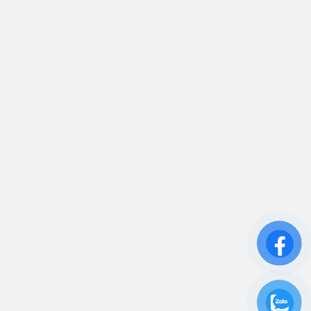
TÂM
ín. Sự hài lòng của quý
iên kết
ửa Chữa UPS
ho Thuê UPS
ảo Trì UPS
ộ Lưu Điện UPS Cũ