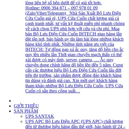
lòng liên hệ số bên dưới để có giá tốt hơn.
Hotline: 0906 394 871 – 097 978 01 09
(Zalo/Viber/Telegram) Nhà Sản Xuất Bộ Lưu Điện
Cửa Cuốn giá rẻ, UPS Cửa Cuốn chất lượng giá cả
cạnh tranh nhất, tư vấn kỹ thuật miễn phí nhanh chóng
về cách chọn UPS phù hợp với cửa và chi phí. Mua
bán Bộ Lưu Điện Cửa Cuốn IHTECH giao hàng lắp
đặt tận nơi, bảo hành uy tín làm hài lòng những khách
hàng khó tính nhất. Những tính năng ưu việt của
IHTECH: Tự động nạp xả ắc quy, tăng độ bền cho ắc
quy lên nhiều lần Thời gian chuyển mạch thấp có thể
xài được có máy tính, server, camera, … Ắc quy
chuyên dụng chính hãng độ bền lên đến 5 năm. Cung
cấp các thương hiệu Bộ Lưu Điện Cửa Cuốn lâu đời
trên thị trường, sản phẩm được đông đảo khách hàng
tin dùng và đánh giá cao. Xin mời quý khách hàng
tham khảo những Bộ Lưu Điện Cửa Cuốn, UPS Cửa
Cuốn có sẵn theo công suất…
GIỚI THIỆU
SẢN PHẨM
UPS SANTAK
UPS APC
Bộ Lưu Điện APC (UPS APC) chất lượng
đến từ thương hiệu hàng đầu thế giới, bảo hành từ 24 –