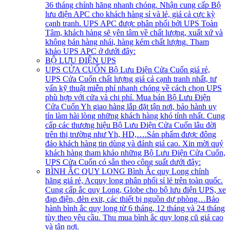
36 tháng chính hãng nhanh chóng. Nhận cung cấp Bộ
lưu điện APC cho khách hàng sỉ và lẻ, giá cả cực kỳ
cạnh tranh. UPS APC được phân phối bởi UPS Toàn
Tâm, khách hàng sẽ yên tâm về chất lượng, xuất xứ và
không bán hàng nhái, hàng kém chất lượng. Tham
khảo UPS APC ở dưới đây:
BỘ LƯU ĐIỆN UPS
UPS CỬA CUỐN
Bộ Lưu Điện Cửa Cuốn giá rẻ,
UPS Cửa Cuốn chất lượng giá cả cạnh tranh nhất, tư
vấn kỹ thuật miễn phí nhanh chóng về cách chọn UPS
phù hợp với cửa và chi phí. Mua bán Bộ Lưu Điện
Cửa Cuốn Yh giao hàng lắp đặt tận nơi, bảo hành uy
tín làm hài lòng những khách hàng khó tính nhất. Cung
cấp các thương hiệu Bộ Lưu Điện Cửa Cuốn lâu đời
trên thị trường như Yh, HD,….Sản phẩm được đông
đảo khách hàng tin dùng và đánh giá cao. Xin mời quý
khách hàng tham khảo những Bộ Lưu Điện Cửa Cuốn,
UPS Cửa Cuốn có sẵn theo công suất dưới đây:
BÌNH ẮC QUY LONG
Bình Ắc quy Long chính
hãng giá rẻ, Acquy long phân phối sỉ lẻ trên toàn quốc.
Cung cấp ắc quy Long, Globe cho bộ lưu điện UPS, xe
đạp điện, đèn exit, các thiết bị nguồn dự phòng…Bảo
hành bình ắc quy long từ 6 tháng, 12 tháng và 24 tháng
tùy theo yêu cầu. Thu mua bình ắc quy long cũ giá cao
và tận nơi.