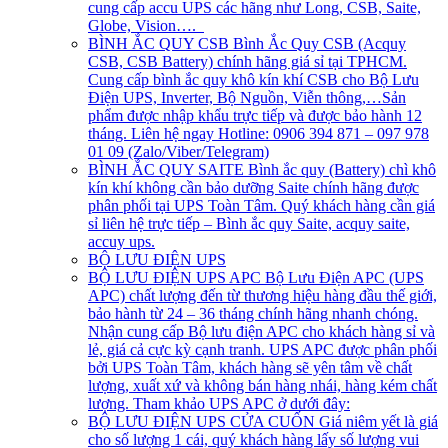
cung cấp accu UPS các hãng như Long, CSB, Saite,
Globe, Vision….
BÌNH ẮC QUY CSB
Bình Ắc Quy CSB (Acquy
CSB, CSB Battery) chính hãng giá sỉ tại TPHCM.
Cung cấp bình ắc quy khô kín khí CSB cho Bộ Lưu
Điện UPS, Inverter, Bộ Nguồn, Viễn thông,…Sản
phẩm được nhập khẩu trực tiếp và được bảo hành 12
tháng. Liên hệ ngay Hotline: 0906 394 871 – 097 978
01 09 (Zalo/Viber/Telegram)
BÌNH ẮC QUY SAITE
Bình ắc quy (Battery) chì khô
kín khí không cần bảo dưỡng Saite chính hãng được
phân phối tại UPS Toàn Tâm. Quý khách hàng cần giá
sỉ liên hệ trực tiếp – Bình ắc quy Saite, acquy saite,
accuy ups.
BỘ LƯU ĐIỆN UPS
BỘ LƯU ĐIỆN UPS APC
Bộ Lưu Điện APC (UPS
APC) chất lượng đến từ thương hiệu hàng đầu thế giới,
bảo hành từ 24 – 36 tháng chính hãng nhanh chóng.
Nhận cung cấp Bộ lưu điện APC cho khách hàng sỉ và
lẻ, giá cả cực kỳ cạnh tranh. UPS APC được phân phối
bởi UPS Toàn Tâm, khách hàng sẽ yên tâm về chất
lượng, xuất xứ và không bán hàng nhái, hàng kém chất
lượng. Tham khảo UPS APC ở dưới đây:
BỘ LƯU ĐIỆN UPS CỬA CUỐN
Giá niêm yết là giá
cho số lượng 1 cái, quý khách hàng lấy số lượng vui