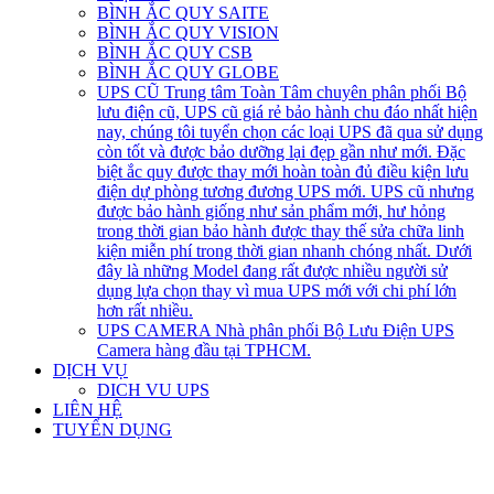
BÌNH ẮC QUY SAITE
BÌNH ẮC QUY VISION
BÌNH ẮC QUY CSB
BÌNH ẮC QUY GLOBE
UPS CŨ
Trung tâm Toàn Tâm chuyên phân phối Bộ
lưu điện cũ, UPS cũ giá rẻ bảo hành chu đáo nhất hiện
nay, chúng tôi tuyển chọn các loại UPS đã qua sử dụng
còn tốt và được bảo dưỡng lại đẹp gần như mới. Đặc
biệt ắc quy được thay mới hoàn toàn đủ điều kiện lưu
điện dự phòng tương đương UPS mới. UPS cũ nhưng
được bảo hành giống như sản phẩm mới, hư hỏng
trong thời gian bảo hành được thay thế sửa chữa linh
kiện miễn phí trong thời gian nhanh chóng nhất. Dưới
đây là những Model đang rất được nhiều người sử
dụng lựa chọn thay vì mua UPS mới với chi phí lớn
hơn rất nhiều.
UPS CAMERA
Nhà phân phối Bộ Lưu Điện UPS
Camera hàng đầu tại TPHCM.
DỊCH VỤ
DICH VU UPS
LIÊN HỆ
TUYỂN DỤNG
open
open