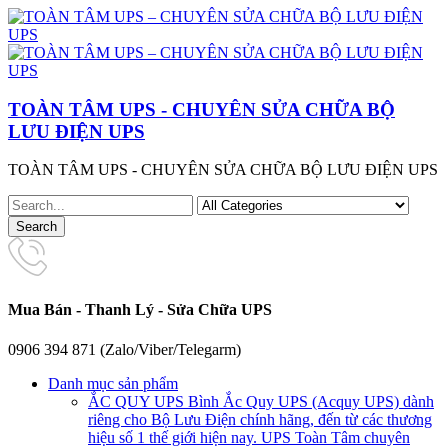
TOÀN TÂM UPS - CHUYÊN SỬA CHỮA BỘ
LƯU ĐIỆN UPS
TOÀN TÂM UPS - CHUYÊN SỬA CHỮA BỘ LƯU ĐIỆN UPS
Mua Bán - Thanh Lý - Sửa Chữa UPS
0906 394 871 (Zalo/Viber/Telegarm)
Danh mục sản phẩm
ẮC QUY UPS
Bình Ắc Quy UPS (Acquy UPS) dành
riêng cho Bộ Lưu Điện chính hãng, đến từ các thương
hiệu số 1 thế giới hiện nay. UPS Toàn Tâm chuyên