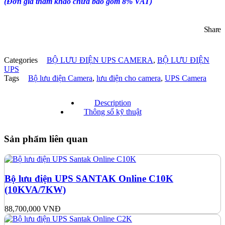
(Đơn giá tham khảo chưa bao gồm 8% VAT)
Share
Categories
BỘ LƯU ĐIỆN UPS CAMERA
,
BỘ LƯU ĐIỆN
UPS
Tags
Bộ lưu điện Camera
,
lưu điện cho camera
,
UPS Camera
Description
Thông số kỹ thuật
Sản phẩm liên quan
Bộ lưu điện UPS SANTAK Online C10K
(10KVA/7KW)
88,700,000
VNĐ