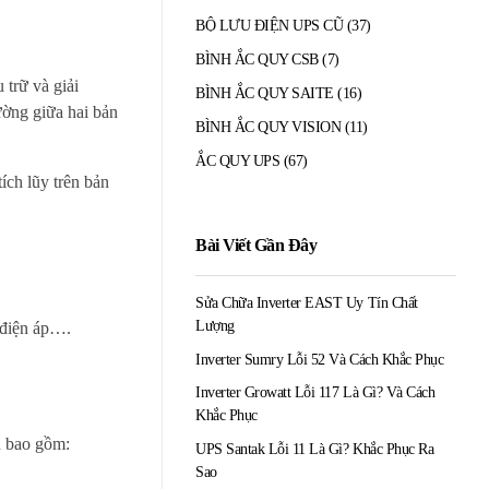
BỘ LƯU ĐIỆN UPS CŨ
(37)
BÌNH ẮC QUY CSB
(7)
 trữ và giải
BÌNH ẮC QUY SAITE
(16)
ường giữa hai bản
BÌNH ẮC QUY VISION
(11)
ẮC QUY UPS
(67)
ích lũy trên bản
Bài Viết Gần Đây
Sửa Chữa Inverter EAST Uy Tín Chất
Lượng
 điện áp….
Inverter Sumry Lỗi 52 Và Cách Khắc Phục
Inverter Growatt Lỗi 117 Là Gì? Và Cách
Khắc Phục
n bao gồm:
UPS Santak Lỗi 11 Là Gì? Khắc Phục Ra
Sao