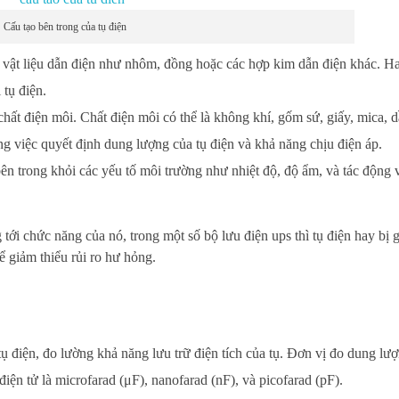
Cấu tạo bên trong của tụ điện
c vật liệu dẫn điện như nhôm, đồng hoặc các hợp kim dẫn điện khác. H
tụ điện.
chất điện môi. Chất điện môi có thể là không khí, gốm sứ, giấy, mica, d
ng việc quyết định dung lượng của tụ điện và khả năng chịu điện áp.
bên trong khỏi các yếu tố môi trường như nhiệt độ, độ ẩm, và tác động 
ới chức năng của nó, trong một số bộ lưu điện ups thì tụ điện hay bị
 giảm thiểu rủi ro hư hỏng.
 tụ điện, đo lường khả năng lưu trữ điện tích của tụ. Đơn vị đo dung lượ
điện tử là microfarad (μF), nanofarad (nF), và picofarad (pF).