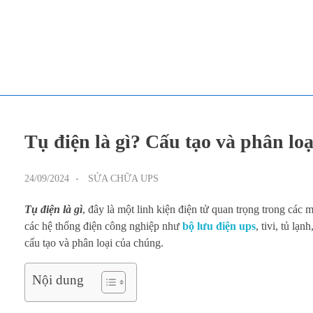
TOÀN TÂM UPS - CHUYÊN SỬA CHỮA BỘ LƯU ĐIỆN UPS
TOÀN TÂM UPS - CHUYÊN SỬA CHỮA BỘ LƯU ĐIỆN UPS
Tụ điện là gì? Cấu tạo và phân loạ
24/09/2024
SỬA CHỮA UPS
Tụ điện là gì
, đây là một linh kiện điện tử quan trọng trong các
các hệ thống điện công nghiệp như
bộ lưu điện ups
, tivi, tủ lạ
cấu tạo và phân loại của chúng.
Nội dung