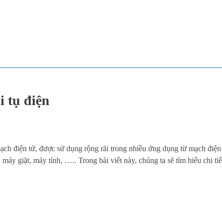
i tụ điện
 mạch điện tử, được sử dụng rộng rãi trong nhiều ứng dụng từ mạch điện
nh, máy giặt, máy tính, ….. Trong bài viết này, chúng ta sẽ tìm hiểu chi tiết