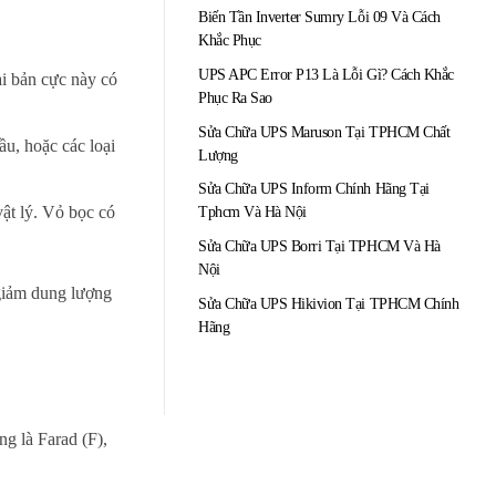
Biến Tần Inverter Sumry Lỗi 09 Và Cách
Khắc Phục
UPS APC Error P13 Là Lỗi Gì? Cách Khắc
ai bản cực này có
Phục Ra Sao
Sửa Chữa UPS Maruson Tại TPHCM Chất
ầu, hoặc các loại
Lượng
Sửa Chữa UPS Inform Chính Hãng Tại
vật lý. Vỏ bọc có
Tphcm Và Hà Nội
Sửa Chữa UPS Borri Tại TPHCM Và Hà
Nội
 giảm dung lượng
Sửa Chữa UPS Hikivion Tại TPHCM Chính
Hãng
ng là Farad (F),