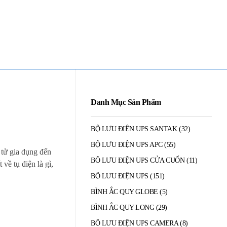
Mua Bán - Thanh Lý - Sửa Chữa UPS
0906 394 871 (Zalo/Viber/Telegarm)
Danh Mục Sản Phẩm
BỘ LƯU ĐIỆN UPS SANTAK
(32)
BỘ LƯU ĐIỆN UPS APC
(55)
 tử gia dụng đến
BỘ LƯU ĐIỆN UPS CỬA CUỐN
(11)
 về tụ điện là gì,
BỘ LƯU ĐIỆN UPS
(151)
BÌNH ẮC QUY GLOBE
(5)
BÌNH ẮC QUY LONG
(29)
BỘ LƯU ĐIỆN UPS CAMERA
(8)