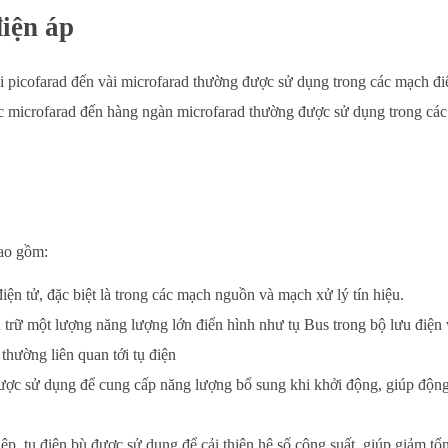
điện áp
ài picofarad đến vài microfarad thường được sử dụng trong các mạch đi
ục microfarad đến hàng ngàn microfarad thường được sử dụng trong cá
bao gồm:
điện tử, đặc biệt là trong các mạch nguồn và mạch xử lý tín hiệu.
u trữ một lượng năng lượng lớn điển hình như tụ Bus trong bộ lưu điện
thường liên quan tới tụ điện
 được sử dụng để cung cấp năng lượng bổ sung khi khởi động, giúp độ
ệp, tụ điện bù được sử dụng để cải thiện hệ số công suất, giúp giảm tổn