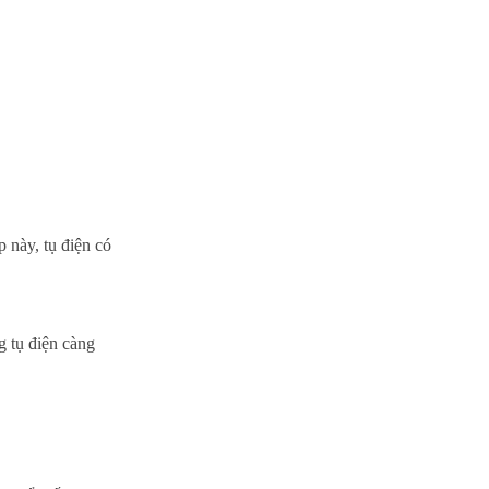
p này, tụ điện có
g tụ điện càng