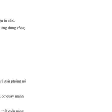
ện tử nhỏ.
c ứng dụng công
 và giải phóng nó
ng cơ quay mạnh
 thất điện năng