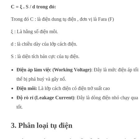
C = ξ . S / d trong đó:
Trong đó C : là điện dung tụ điện , đơn vị là Fara (F)
ξ : Là hằng số điện môi.
d : là chiều dày của lớp cách điện.
S : là diện tích bản cực của tụ điện.
Điện áp làm việc (Working Voltage)
: Đây là mức điện áp tối
thể bị phá huỷ và gây nổ.
Điện môi:
Là lớp cách điện có điện trở suất cao
Độ rò rỉ (Leakage Current)
: Đây là dòng điện nhỏ chạy qua 
tốt.
3. Phân loại tụ điện