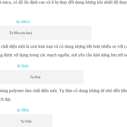
à mica, có độ ổn định cao và ít bị thay đổi dung lượng khi nhiệt độ tha
Tụ Mica (tụ kẹo)
 chất điện môi là oxit kim loại và có dung lượng lớn hơn nhiều so với cá
g được sử dụng trong các mạch nguồn, nơi yêu cầu khả năng lưu trữ n
Tụ Hoá
 mỏng polymer làm chất điện môi. Tụ film có dung lượng từ nhỏ đến lớ
h đại.
Tụ Film