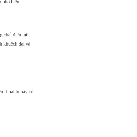
n phổ biến:
g chất điện môi
h khuếch đại và
ện. Loại tụ này có