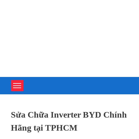
TOÀN TÂM UPS - CHUYÊN SỬA CHỮA BỘ LƯU ĐIỆN UPS
TOÀN TÂM UPS - CHUYÊN SỬA CHỮA BỘ LƯU ĐIỆN UPS
Sửa Chữa Inverter BYD Chính
Hãng tại TPHCM