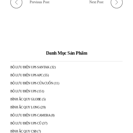
Previous Post
Next Post
Danh Mục Sản Phẩm
BỘ LƯU ĐIỆN UPS SANTAK
(32)
BỘ LƯU ĐIỆN UPS APC
(55)
BỘ LƯU ĐIỆN UPS CỬA CUỐN
(11)
BỘ LƯU ĐIỆN UPS
(151)
BÌNH ẮC QUY GLOBE
(5)
BÌNH ẮC QUY LONG
(29)
BỘ LƯU ĐIỆN UPS CAMERA
(8)
BỘ LƯU ĐIỆN UPS CŨ
(37)
BÌNH ẮC QUY CSB
(7)