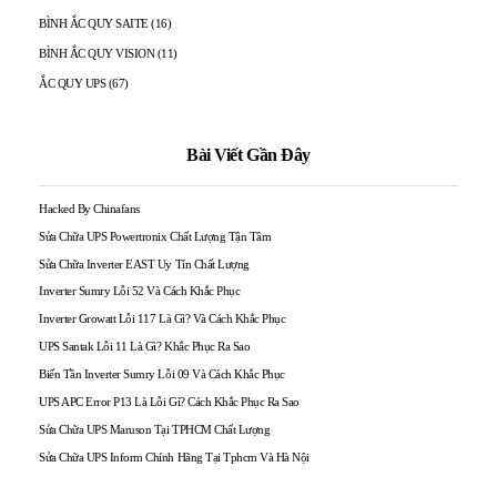
BÌNH ẮC QUY SAITE
(16)
BÌNH ẮC QUY VISION
(11)
ẮC QUY UPS
(67)
Bài Viết Gần Đây
Hacked By Chinafans
Sửa Chữa UPS Powertronix Chất Lượng Tận Tâm
Sửa Chữa Inverter EAST Uy Tín Chất Lượng
Inverter Sumry Lỗi 52 Và Cách Khắc Phục
Inverter Growatt Lỗi 117 Là Gì? Và Cách Khắc Phục
UPS Santak Lỗi 11 Là Gì? Khắc Phục Ra Sao
Biến Tần Inverter Sumry Lỗi 09 Và Cách Khắc Phục
UPS APC Error P13 Là Lỗi Gì? Cách Khắc Phục Ra Sao
Sửa Chữa UPS Maruson Tại TPHCM Chất Lượng
Sửa Chữa UPS Inform Chính Hãng Tại Tphcm Và Hà Nội