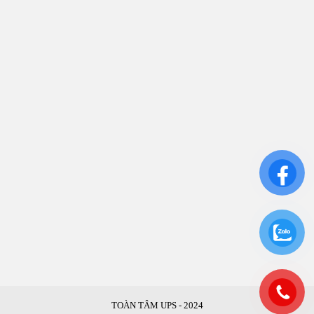
Bình Thạnh, TP.HCM
CN: Số 46A Ngõ 37 Bằng Liệt, Hoàng Liệt, Hoàng
Mai, Hà Nội
Liên kết
Sửa Chữa UPS
Cho Thuê UPS
Bảo Trì UPS
Bộ Lưu Điện UPS Cũ
Ắc Quy UPS
TOÀN TÂM UPS - 2024