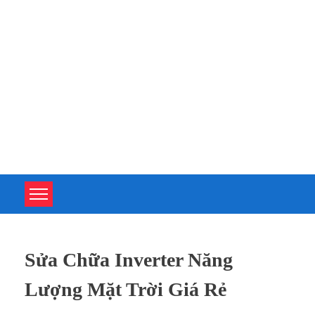
TOÀN TÂM UPS - CHUYÊN SỬA CHỮA BỘ LƯU ĐIỆN UPS
TOÀN TÂM UPS - CHUYÊN SỬA CHỮA BỘ LƯU ĐIỆN UPS
Sửa Chữa Inverter Năng
Lượng Mặt Trời Giá Rẻ