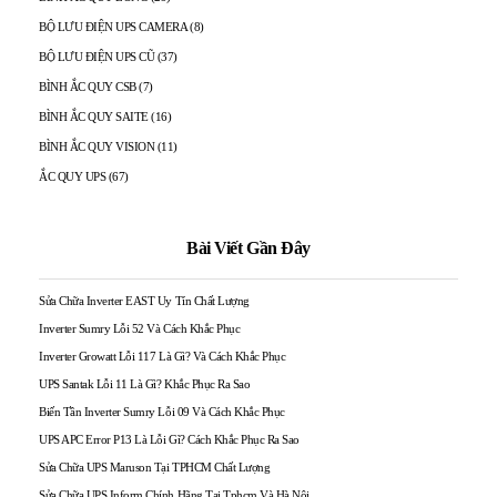
BỘ LƯU ĐIỆN UPS CAMERA
(8)
BỘ LƯU ĐIỆN UPS CŨ
(37)
BÌNH ẮC QUY CSB
(7)
BÌNH ẮC QUY SAITE
(16)
BÌNH ẮC QUY VISION
(11)
ẮC QUY UPS
(67)
Bài Viết Gần Đây
Sửa Chữa Inverter EAST Uy Tín Chất Lượng
Inverter Sumry Lỗi 52 Và Cách Khắc Phục
Inverter Growatt Lỗi 117 Là Gì? Và Cách Khắc Phục
UPS Santak Lỗi 11 Là Gì? Khắc Phục Ra Sao
Biến Tần Inverter Sumry Lỗi 09 Và Cách Khắc Phục
UPS APC Error P13 Là Lỗi Gì? Cách Khắc Phục Ra Sao
Sửa Chữa UPS Maruson Tại TPHCM Chất Lượng
Sửa Chữa UPS Inform Chính Hãng Tại Tphcm Và Hà Nội