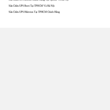
Sửa Chữa UPS Borri Tại TPHCM Và Hà Nội
Sửa Chữa UPS Hikivion Tại TPHCM Chính Hãng
TRUNG TÂM UPS TOÀN
TÂM
Đến với UPS Toàn Tâm quý khách hàng sẽ được phục vụ
Tận tâm – Thật lòng – Sâu Sắc – Uy tín. Sự hài lòng của quý
khách hàng là thước đo cho sự phát triển của chúng tôi.