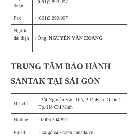
: (061)3.899.997
thoại
Fax
: (061)3.899.997
Người
đại diện
: Ông.
NGUYỄN VĂN HOÀNG
TRUNG TÂM BẢO HÀNH
SANTAK TẠI SÀI GÒN
: 3/4 Nguyễn Văn Thủ, P. ĐaKao, Quận 1,
Địa chỉ
Tp. Hồ Chí Minh
Hotline
: 0906 394 871
Email
: saigon@ecoteh-canada.vn