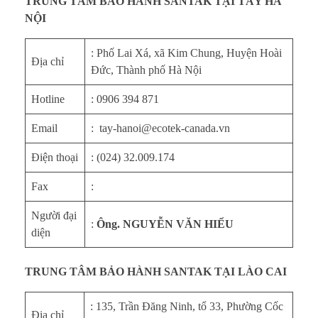
TRUNG TÂM BẢO HÀNH SANTAK TẠI TÂY HÀ
a
NỘI
m
: Phố Lai Xá, xã Kim Chung, Huyện Hoài
Địa chỉ
Đức, Thành phố Hà Nội
Hotline
: 0906 394 871
Email
: tay-hanoi@ecotek-canada.vn
Điện thoại
: (024) 32.009.174
Fax
:
Người đại
:
Ông. NGUYỄN VĂN HIỂU
diện
TRUNG TÂM BẢO HÀNH SANTAK TẠI LÀO CAI
: 135, Trần Đăng Ninh, tổ 33, Phường Cốc
Địa chỉ