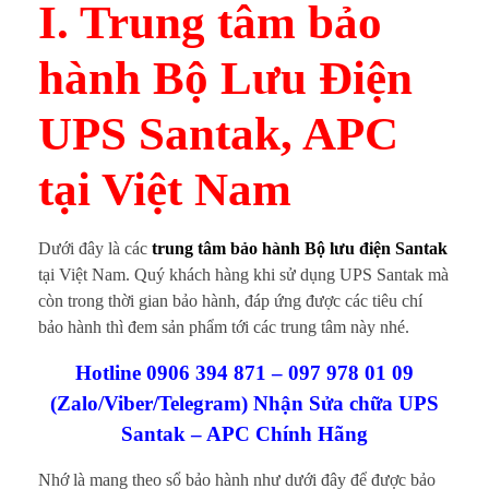
u
I
. Trung tâm bảo
n
hành Bộ Lưu Điện
g
UPS Santak, APC
t
tại Việt Nam
â
m
Dưới đây là các
trung tâm bảo hành Bộ lưu điện Santak
b
tại Việt Nam. Quý khách hàng khi sử dụng UPS Santak mà
còn trong thời gian bảo hành, đáp ứng được các tiêu chí
ả
bảo hành thì đem sản phẩm tới các trung tâm này nhé.
o
Hotline 0906 394 871 – 097 978 01 09
(Zalo/Viber/Telegram) Nhận Sửa chữa UPS
h
Santak – APC Chính Hãng
à
Nhớ là mang theo sổ bảo hành như dưới đây để được bảo