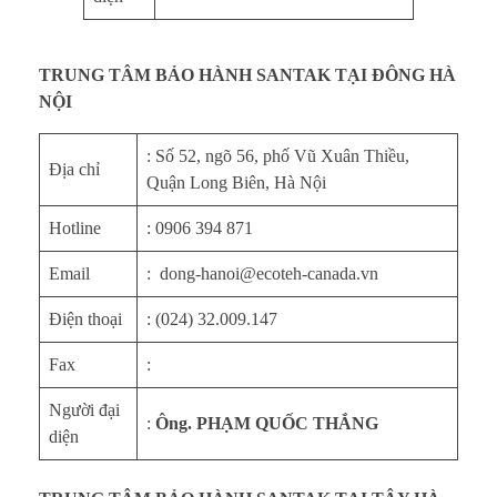
A
P
TRUNG TÂM BẢO HÀNH SANTAK TẠI ĐÔNG HÀ
C
NỘI
t
: Số 52, ngõ 56, phố Vũ Xuân Thiều,
Địa chỉ
Quận Long Biên, Hà Nội
ạ
Hotline
: 0906 394 871
i
Email
: dong-hanoi@ecoteh-canada.vn
V
Điện thoại
: (024) 32.009.147
i
Fax
:
ệ
Người đại
t
:
Ông. PHẠM QUỐC THẮNG
diện
N