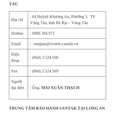
TÀU
: 64 Huỳnh Khương An, Phường 3, TP
Địa chỉ
Vũng Tàu, tỉnh Bà Rịa – Vũng Tàu
Hotline
: 0906 394 871
Email
: vungtau@ecoteh-canada.vn
Điện
: (064) 3.524.568
thoại
Fax
: (064) 3.524.569
Người
đại diện
: Ông.
MAI XUÂN THẠCH
TRUNG TÂM BẢO HÀNH SANTAK TẠI LONG AN