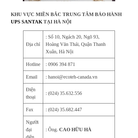
U
KHU VỰC MIỀN BẮC TRUNG TÂM BẢO HÀNH
P
UPS SANTAK
TẠI HÀ NỘI
S
: Số 10, Ngách 20, Ngõ 93,
Địa chỉ
Hoàng Văn Thái, Quận Thanh
S
Xuân, Hà Nội
a
Hotline
: 0906 394 871
n
Email
: hanoi@ecoteh-canada.vn
t
Điện
: (024) 35.632.556
thoại
a
Fax
: (024) 35.682.447
k
Người
,
đại
: Ông.
CAO HỮU HÀ
diện