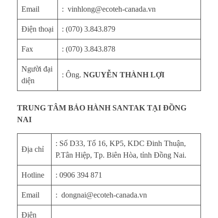
Email
: vinhlong@ecoteh-canada.vn
Điện thoại
: (070) 3.843.879
Fax
: (070) 3.843.878
Người đại
: Ông.
NGUYỄN THÀNH LỢI
diện
TRUNG TÂM BẢO HÀNH SANTAK TẠI ĐỒNG
NAI
: Số D33, Tổ 16, KP5, KDC Đinh Thuận,
Địa chỉ
P.Tân Hiệp, Tp. Biên Hòa, tỉnh Đồng Nai.
Hotline
: 0906 394 871
Email
: dongnai@ecoteh-canada.vn
Điện