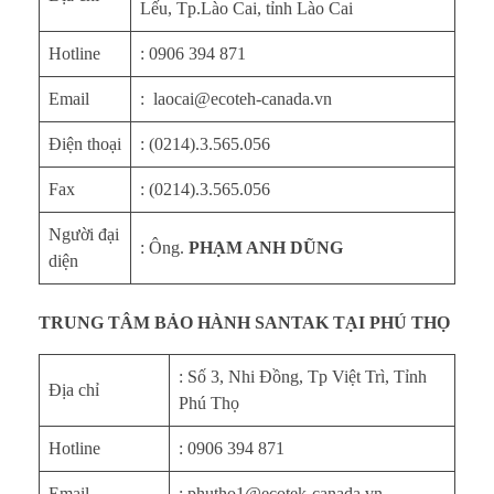
Lếu, Tp.Lào Cai, tỉnh Lào Cai
Hotline
: 0906 394 871
Email
: laocai@ecoteh-canada.vn
Điện thoại
: (0214).3.565.056
Fax
: (0214).3.565.056
Người đại
: Ông.
PHẠM ANH DŨNG
diện
TRUNG TÂM BẢO HÀNH SANTAK TẠI PHÚ THỌ
: Số 3, Nhi Đồng, Tp Việt Trì, Tỉnh
Địa chỉ
Phú Thọ
Hotline
: 0906 394 871
Email
: phutho1@ecotek-canada.vn