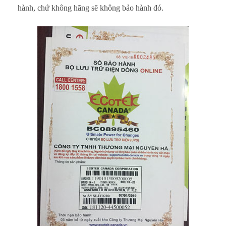
n
hành, chứ không hãng sẽ không bảo hành đó.
h
B
ộ
L
ư
u
Đ
i
ệ
n