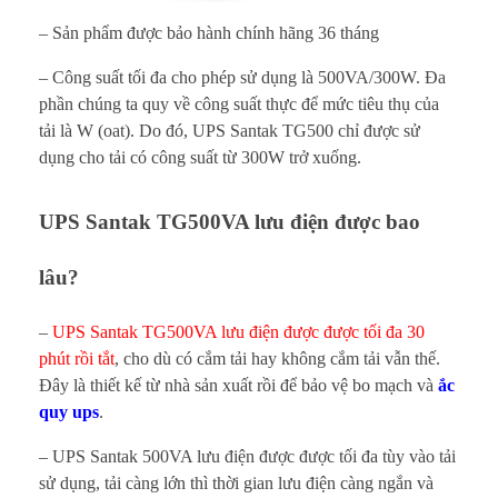
A
– Sản phẩm được bảo hành chính hãng 36 tháng
l
– Công suất tối đa cho phép sử dụng là 500VA/300W. Đa
phần chúng ta quy về công suất thực để mức tiêu thụ của
ư
tải là W (oat). Do đó, UPS Santak TG500 chỉ được sử
dụng cho tải có công suất từ 300W trở xuống.
u
đ
UPS Santak TG500VA lưu điện được bao
i
lâu?
ệ
–
UPS Santak TG500VA
lưu điện được được tối đa 30
n
phút rồi tắt
, cho dù có cắm tải hay không cắm tải vẫn thế.
Đây là thiết kế từ nhà sản xuất rồi để bảo vệ bo mạch và
ắc
đ
quy ups
.
ư
– UPS Santak 500VA lưu điện được được tối đa tùy vào tải
sử dụng, tải càng lớn thì thời gian lưu điện càng ngắn và