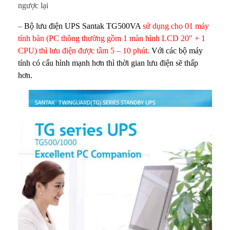
ợ
ngược lại
c
–
Bộ lưu điện UPS Santak TG500VA
sử dụng cho 01 máy
tính bàn (PC thông thường gồm 1 màn hình LCD 20″ + 1
b
CPU) thì lưu điện được tầm 5 – 10 phút.
Với các bộ máy
tính có cấu hình mạnh hơn thì thời gian lưu điện sẽ thấp
a
hơn.
o
l
â
u
?