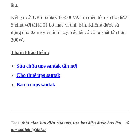
lâu.
Kết lại với UPS Santak TG500VA lưu điện tối đa cho được
5 phút với tải là 01 bộ máy vi tính bàn. Không được sử
dụng cho 02 máy vi tính hoặc các tải có công suất lớn hơn
300W.
Tham khảo thêm:
Sửa chữa ups santak tận nơi
Cho thuê ups santak
Bảo trì ups santak
Tags:
thời gian lưu điện của ups
,
ups lưu điện được bao lâu
,
ups santak tg500va