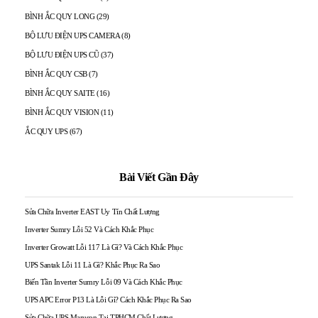
BÌNH ẮC QUY LONG
(29)
BỘ LƯU ĐIỆN UPS CAMERA
(8)
BỘ LƯU ĐIỆN UPS CŨ
(37)
BÌNH ẮC QUY CSB
(7)
BÌNH ẮC QUY SAITE
(16)
BÌNH ẮC QUY VISION
(11)
ẮC QUY UPS
(67)
Bài Viết Gần Đây
Sửa Chữa Inverter EAST Uy Tín Chất Lượng
Inverter Sumry Lỗi 52 Và Cách Khắc Phục
Inverter Growatt Lỗi 117 Là Gì? Và Cách Khắc Phục
UPS Santak Lỗi 11 Là Gì? Khắc Phục Ra Sao
Biến Tần Inverter Sumry Lỗi 09 Và Cách Khắc Phục
UPS APC Error P13 Là Lỗi Gì? Cách Khắc Phục Ra Sao
Sửa Chữa UPS Maruson Tại TPHCM Chất Lượng