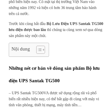
L
phổ biến hiện nay. Có mặt tại thị trường Việt Nam vào
những năm 1992 và hiện có hơn 36 trung tâm bảo hành
ư
trên cả nước.
u
Trước khi cùng bắt đầu
Bộ Lưu Điện UPS Santak TG500
lưu điện được bao lâu
thì chúng ta cùng xem sơ qua dòng
Đ
sản phẩm này một chút.
i
Nội dung
ệ
n
Những nét cơ bản về dòng sản phẩm Bộ lưu
U
điện UPS Santak TG500
P
– UPS Santak TG500VA được sử dụng rộng rãi và phổ
S
biến rất nhiều hiện nay, có thể bắt gặp đi cùng với máy vi
S
tính văn phòng, thiết bị mạng, máy tính tiền…