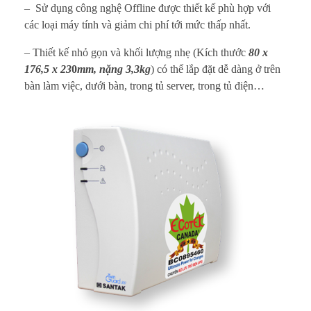
– Sử dụng công nghệ Offline được thiết kế phù hợp với
a
các loại máy tính và giảm chi phí tới mức thấp nhất.
n
– Thiết kế nhỏ gọn và khối lượng nhẹ (Kích thước
80 x
t
176,5 x 23
0
mm, nặng 3,3kg
) có thể lắp đặt dễ dàng ở trên
bàn làm việc, dưới bàn, trong tủ server, trong tủ điện…
a
k
T
G
5
0
0
V