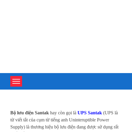
TOÀN TÂM UPS - CHUYÊN SỬA CHỮA BỘ LƯU ĐIỆN UPS
TOÀN TÂM UPS - CHUYÊN SỬA CHỮA BỘ LƯU ĐIỆN UPS
B
Bộ lưu điện Santak
hay còn gọi là
UPS Santak
(UPS là
ộ
từ viết tắt của cụm từ tiếng anh Uninteruptible Power
Supply) là thương hiệu bộ lưu điện đang được sử dụng rất