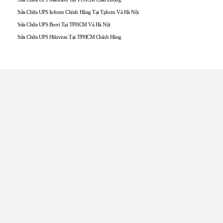
Sửa Chữa UPS Inform Chính Hãng Tại Tphcm Và Hà Nội
Sửa Chữa UPS Borri Tại TPHCM Và Hà Nội
Sửa Chữa UPS Hikivion Tại TPHCM Chính Hãng
TRUNG TÂM UPS TOÀN
TÂM
Đến với UPS Toàn Tâm quý khách hàng sẽ được phục vụ
Tận tâm – Thật lòng – Sâu Sắc – Uy tín. Sự hài lòng của quý
khách hàng là thước đo cho sự phát triển của chúng tôi.