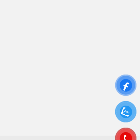
Trụ sở chính: 81/10 Phó Đức Chính, Phường 1, Quận
Bình Thạnh, TP.HCM
CN: Số 46A Ngõ 37 Bằng Liệt, Hoàng Liệt, Hoàng
Mai, Hà Nội
Liên kết
Sửa Chữa UPS
Cho Thuê UPS
Bảo Trì UPS
Bộ Lưu Điện UPS Cũ
Ắc Quy UPS