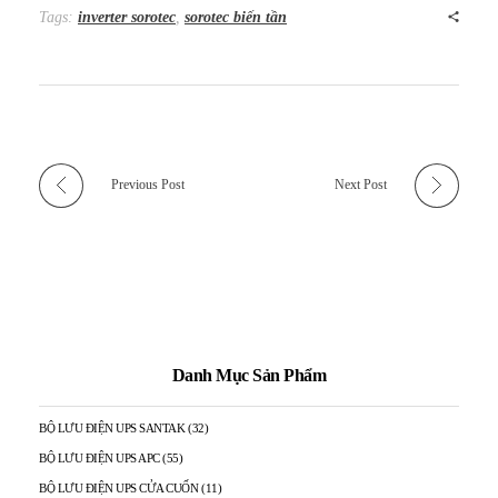
Tags:
inverter sorotec
,
sorotec biến tần
Previous Post
Next Post
Danh Mục Sản Phẩm
BỘ LƯU ĐIỆN UPS SANTAK
(32)
BỘ LƯU ĐIỆN UPS APC
(55)
BỘ LƯU ĐIỆN UPS CỬA CUỐN
(11)