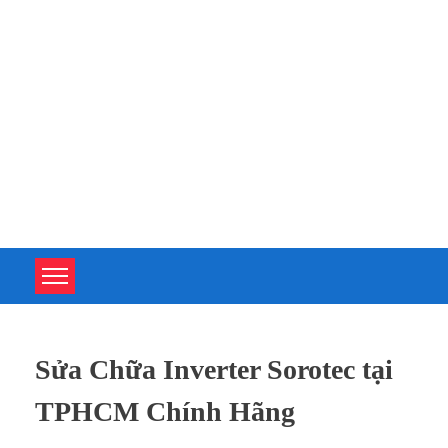
TOÀN TÂM UPS - CHUYÊN SỬA CHỮA BỘ LƯU ĐIỆN UPS
TOÀN TÂM UPS - CHUYÊN SỬA CHỮA BỘ LƯU ĐIỆN UPS
Sửa Chữa Inverter Sorotec tại
TPHCM Chính Hãng