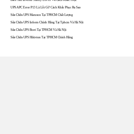
UPS APC Error P13 Là Lỗi Gì? Cách Khắc Phục Ra Sao
Sửa Chữa UPS Maruson Tại TPHCM Chất Lượng
Sửa Chữa UPS Inform Chính Hãng Tại Tphcm Và Hà Nội
Sửa Chữa UPS Borri Tại TPHCM Và Hà Nội
Sửa Chữa UPS Hikivion Tại TPHCM Chính Hãng
TRUNG TÂM UPS TOÀN
TÂM
Đến với UPS Toàn Tâm quý khách hàng sẽ được phục vụ
Tận tâm – Thật lòng – Sâu Sắc – Uy tín. Sự hài lòng của quý
khách hàng là thước đo cho sự phát triển của chúng tôi.