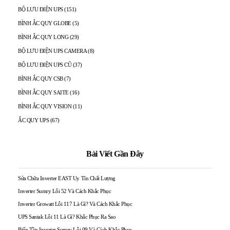
BỘ LƯU ĐIỆN UPS
(151)
BÌNH ẮC QUY GLOBE
(5)
BÌNH ẮC QUY LONG
(29)
BỘ LƯU ĐIỆN UPS CAMERA
(8)
BỘ LƯU ĐIỆN UPS CŨ
(37)
BÌNH ẮC QUY CSB
(7)
BÌNH ẮC QUY SAITE
(16)
BÌNH ẮC QUY VISION
(11)
ẮC QUY UPS
(67)
Bài Viết Gần Đây
Sửa Chữa Inverter EAST Uy Tín Chất Lượng
Inverter Sumry Lỗi 52 Và Cách Khắc Phục
Inverter Growatt Lỗi 117 Là Gì? Và Cách Khắc Phục
UPS Santak Lỗi 11 Là Gì? Khắc Phục Ra Sao
Biến Tần Inverter Sumry Lỗi 09 Và Cách Khắc Phục