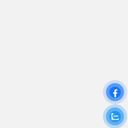
0906 394 871
Trụ sở chính: 81/10 Phó Đức Chính, Phường 1, Quận
Bình Thạnh, TP.HCM
CN: Số 46A Ngõ 37 Bằng Liệt, Hoàng Liệt, Hoàng
Mai, Hà Nội
Liên kết
Sửa Chữa UPS
Cho Thuê UPS
Bảo Trì UPS
Bộ Lưu Điện UPS Cũ
Ắc Quy UPS