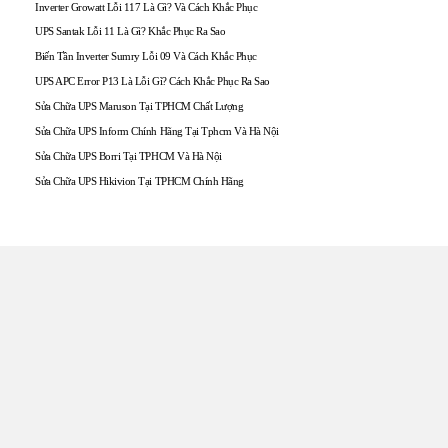
Inverter Growatt Lỗi 117 Là Gì? Và Cách Khắc Phục
UPS Santak Lỗi 11 Là Gì? Khắc Phục Ra Sao
Biến Tần Inverter Sumry Lỗi 09 Và Cách Khắc Phục
UPS APC Error P13 Là Lỗi Gì? Cách Khắc Phục Ra Sao
Sửa Chữa UPS Maruson Tại TPHCM Chất Lượng
Sửa Chữa UPS Inform Chính Hãng Tại Tphcm Và Hà Nội
Sửa Chữa UPS Borri Tại TPHCM Và Hà Nội
Sửa Chữa UPS Hikivion Tại TPHCM Chính Hãng
TRUNG TÂM UPS TOÀN
TÂM
Đến với UPS Toàn Tâm quý khách hàng sẽ được phục vụ