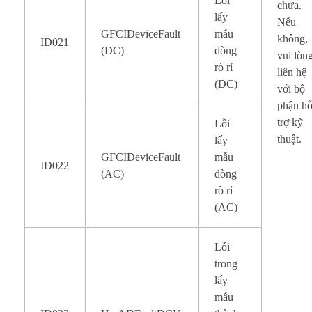
Lỗi
chưa.
lấy
Nếu
GFCIDeviceFault
mẫu
không,
ID021
(DC)
dòng
vui lòn
rò rỉ
liên hệ
(DC)
với bộ
phận h
trợ kỹ
Lỗi
thuật.
lấy
GFCIDeviceFault
mẫu
ID022
(AC)
dòng
rò rỉ
(AC)
Lỗi
trong
lấy
mẫu