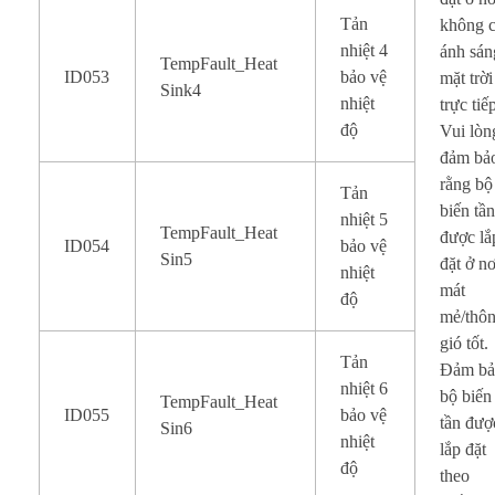
Tản
không 
nhiệt 4
ánh sán
TempFault_Heat
ID053
bảo vệ
mặt trời
Sink4
nhiệt
trực tiế
độ
Vui lòn
đảm bả
rằng bộ
Tản
biến tầ
nhiệt 5
TempFault_Heat
được lắ
ID054
bảo vệ
Sin5
đặt ở nơ
nhiệt
mát
độ
mẻ/thô
gió tốt.
Tản
Đảm b
nhiệt 6
bộ biến
TempFault_Heat
ID055
bảo vệ
tần đượ
Sin6
nhiệt
lắp đặt
độ
theo