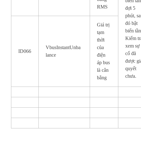
biến tần
RMS
đợi 5
phút, s
đó bật
Giá trị
biến tần
tạm
Kiểm tr
thời
xem sự
VbusInstantUnba
của
ID066
cố đã
lance
điện
được gi
áp bus
quyết
là cân
chưa.
bằng