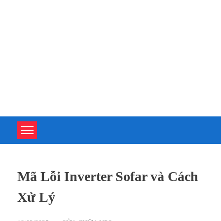
TOÀN TÂM UPS - CHUYÊN SỬA CHỮA BỘ LƯU ĐIỆN UPS
TOÀN TÂM UPS - CHUYÊN SỬA CHỮA BỘ LƯU ĐIỆN UPS
Mã Lỗi Inverter Sofar và Cách
Xử Lý