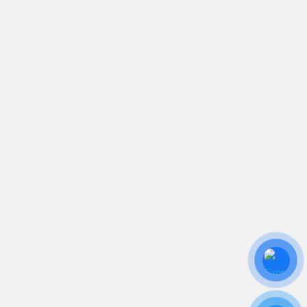
sales.toantamups@gmail.com
0906 394 871
Trụ sở chính: 81/10 Phó Đức Chính, Phường 1, Quận
Bình Thạnh, TP.HCM
CN: Số 46A Ngõ 37 Bằng Liệt, Hoàng Liệt, Hoàng
Mai, Hà Nội
Liên kết
Sửa Chữa UPS
Cho Thuê UPS
Bảo Trì UPS