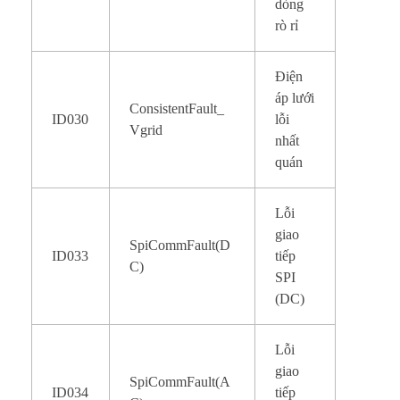
dòng
rò rỉ
Điện
áp lưới
ConsistentFault_
ID030
lỗi
Vgrid
nhất
quán
Lỗi
giao
SpiCommFault(D
ID033
tiếp
C)
SPI
(DC)
Lỗi
giao
SpiCommFault(A
ID034
tiếp