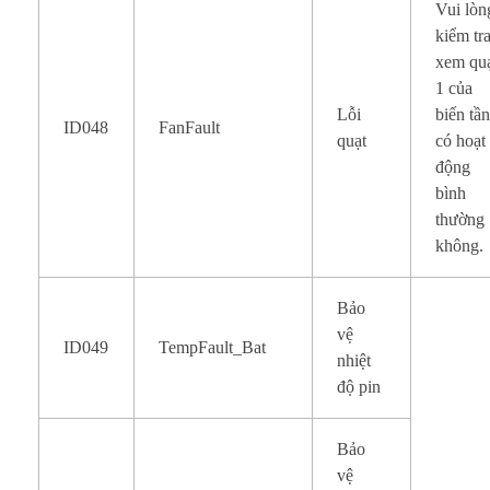
Vui lòn
kiểm tr
xem qu
1 của
Lỗi
biến tầ
ID048
FanFault
quạt
có hoạt
động
bình
thường
không.
Bảo
vệ
ID049
TempFault_Bat
nhiệt
độ pin
Bảo
vệ