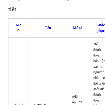
tiết
Mã
Khắc
Tên
Mô tả
lỗi
phục
Nếu
thỉnh
thoảng
báo độ
xảy ra,
nguyên
nhân c
thể là d
lưới đi
thỉnh
Điện
thoảng
áp lưới
ID001
GridOVP