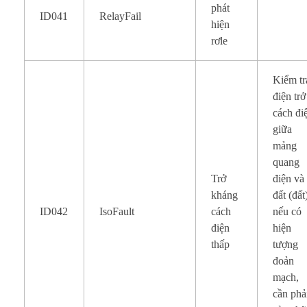
phát
ID041
RelayFail
hiện
rơle
Kiểm tr
điện trở
cách đi
giữa
mảng
quang
Trở
điện và
kháng
đất (đất
ID042
IsoFault
cách
nếu có
điện
hiện
thấp
tượng
đoản
mạch,
cần phả