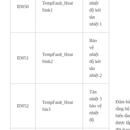
TempFault_Heat
nhiệt
ID050
Sink1
độ két
tản
nhiệt 1
Bảo
vệ
TempFault_Heat
nhiệt
ID051
Sink2
độ két
tản
nhiệt 2
Tản
nhiệt 3
Đảm b
TempFault_Heat
ID052
bảo vệ
rằng bộ
Sin3
nhiệt
biến tầ
độ
được lắ
đặt ở nơ