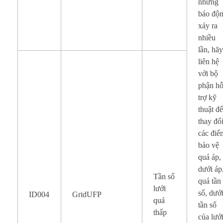
nhưng
báo độ
xảy ra
nhiều
lần, hã
liên hệ
với bộ
phận h
trợ kỹ
thuật đ
thay đổ
các điể
bảo vệ
quá áp,
dưới áp
Tần số
quá tần
lưới
số, dướ
ID004
GridUFP
quá
tần số
thấp
của lướ