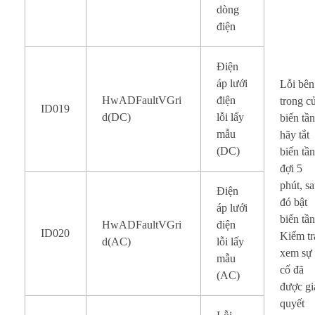
dòng
điện
Điện
áp lưới
Lỗi bên
HwADFaultVGri
điện
trong c
ID019
d(DC)
lỗi lấy
biến tần
mẫu
hãy tắt
(DC)
biến tần
đợi 5
phút, s
Điện
đó bật
áp lưới
biến tần
HwADFaultVGri
điện
ID020
Kiểm tr
d(AC)
lỗi lấy
xem sự
mẫu
cố đã
(AC)
được gi
quyết