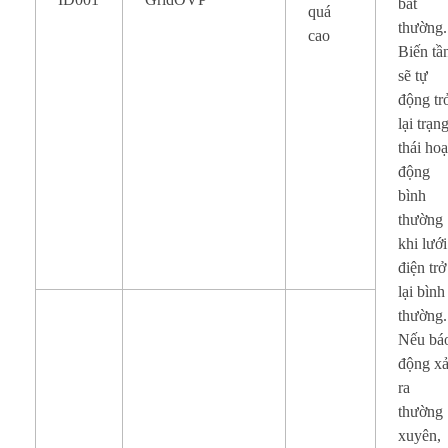
bất
quá
thường.
cao
Biến tầ
sẽ tự
động tr
lại trạn
thái hoạ
động
bình
thường
khi lưới
điện trở
lại bình
thường.
Nếu bá
động x
ra
thường
xuyên,