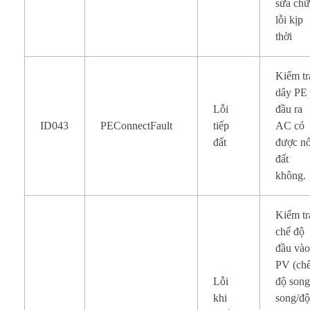
sửa ch
lỗi kịp
thời
Kiểm tr
dây PE
Lỗi
đầu ra
ID043
PEConnectFault
tiếp
AC có
đất
được nố
đất
không.
Kiểm tr
chế độ
đầu và
PV (ch
Lỗi
độ son
khi
song/đ