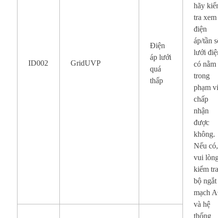
hãy ki
tra xem
điện
áp/tần 
Điện
lưới đi
áp lưới
ID002
GridUVP
có nằm
quá
trong
thấp
phạm v
chấp
nhận
được
không.
Nếu có
vui lòn
kiểm tr
bộ ngắt
mạch 
và hệ
thống