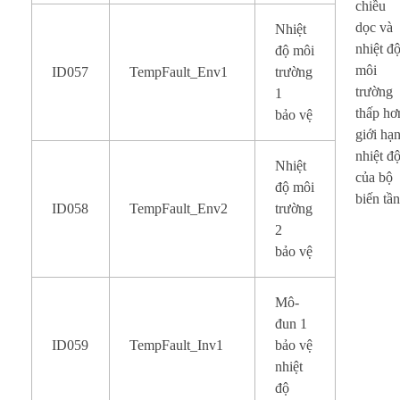
chiều
dọc và
Nhiệt
nhiệt đ
độ môi
môi
ID057
TempFault_Env1
trường
trường
1
thấp hơ
bảo vệ
giới hạ
nhiệt đ
Nhiệt
của bộ
độ môi
biến tầ
ID058
TempFault_Env2
trường
2
bảo vệ
Mô-
đun 1
ID059
TempFault_Inv1
bảo vệ
nhiệt
độ