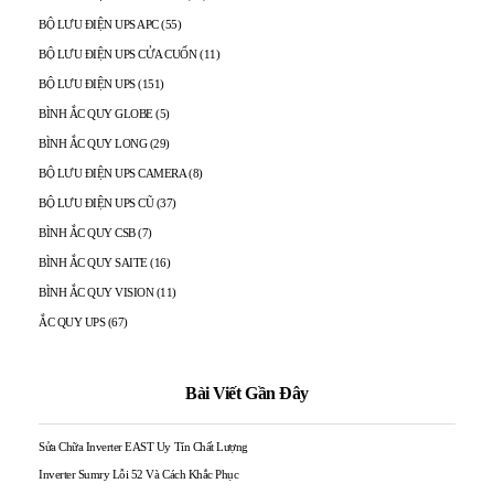
BỘ LƯU ĐIỆN UPS APC
(55)
BỘ LƯU ĐIỆN UPS CỬA CUỐN
(11)
BỘ LƯU ĐIỆN UPS
(151)
BÌNH ẮC QUY GLOBE
(5)
BÌNH ẮC QUY LONG
(29)
BỘ LƯU ĐIỆN UPS CAMERA
(8)
BỘ LƯU ĐIỆN UPS CŨ
(37)
BÌNH ẮC QUY CSB
(7)
BÌNH ẮC QUY SAITE
(16)
BÌNH ẮC QUY VISION
(11)
ẮC QUY UPS
(67)
Bài Viết Gần Đây
Sửa Chữa Inverter EAST Uy Tín Chất Lượng
Inverter Sumry Lỗi 52 Và Cách Khắc Phục