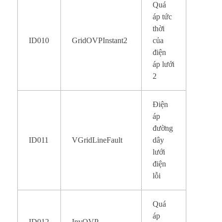
Quá
áp tức
thời
ID010
GridOVPInstant2
của
điện
áp lưới
2
Điện
áp
đường
ID011
VGridLineFault
dây
lưới
điện
lỗi
Quá
áp
ID012
InvOVP