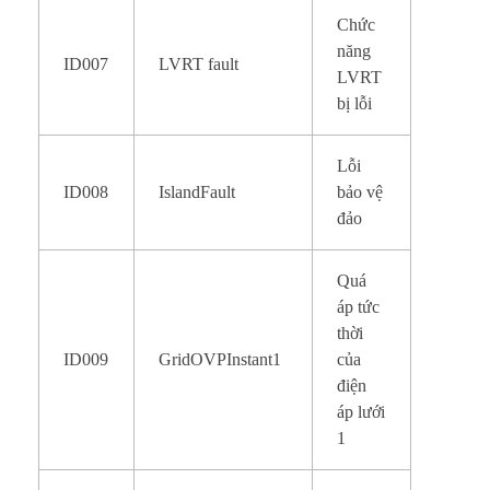
Chức
năng
ID007
LVRT fault
LVRT
bị lỗi
Lỗi
ID008
IslandFault
bảo vệ
đảo
Quá
áp tức
thời
ID009
GridOVPInstant1
của
điện
áp lưới
1