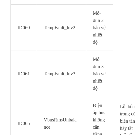
Mô-
đun 2
ID060
TempFault_Inv2
bảo vệ
nhiệt
độ
Mô-
đun 3
ID061
TempFault_Inv3
bảo vệ
nhiệt
độ
Điện
Lỗi bên
áp bus
trong c
VbusRmsUnbala
không
biến tần
ID065
nce
cân
hãy tắt
bằng