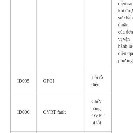
điện sa
khi đượ
sự chấp
thuận
của đơ
vị vận
hành lư
điện đị
phương
Lỗi rò
ID005
GFCI
điện
Chức
năng
ID006
OVRT fault
OVRT
bị lỗi