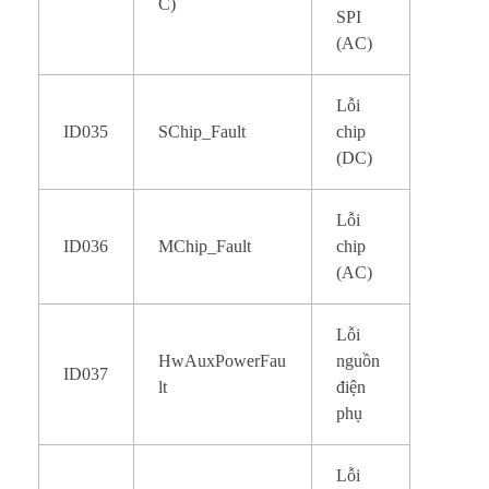
C)
SPI
(AC)
Lỗi
ID035
SChip_Fault
chip
(DC)
Lỗi
ID036
MChip_Fault
chip
(AC)
Lỗi
HwAuxPowerFau
nguồn
ID037
lt
điện
phụ
Lỗi