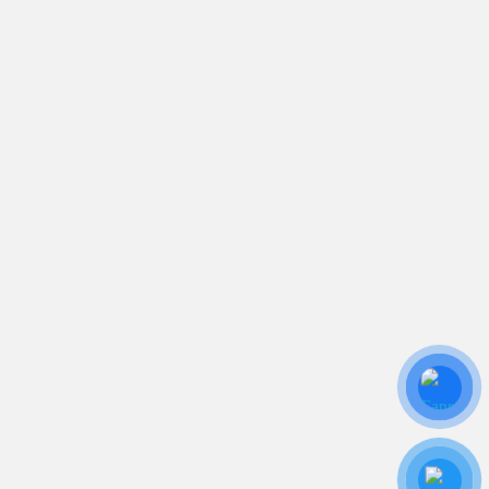
sales.toantamups@gmail.com
0906 394 871
Trụ sở chính: 81/10 Phó Đức Chính, Phường 1, Quận
Bình Thạnh, TP.HCM
CN: Số 46A Ngõ 37 Bằng Liệt, Hoàng Liệt, Hoàng
Mai, Hà Nội
Liên kết
Sửa Chữa UPS
Cho Thuê UPS
Bảo Trì UPS
Bộ Lưu Điện UPS Cũ