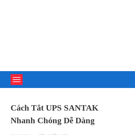
TOÀN TÂM UPS - CHUYÊN SỬA CHỮA BỘ LƯU ĐIỆN UPS
TOÀN TÂM UPS - CHUYÊN SỬA CHỮA BỘ LƯU ĐIỆN UPS
Cách Tắt UPS SANTAK
Nhanh Chóng Dễ Dàng