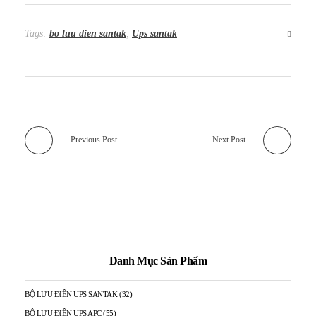
Tags:
bo luu dien santak
,
Ups santak
Previous Post
Next Post
Danh Mục Sản Phẩm
BỘ LƯU ĐIỆN UPS SANTAK
(32)
BỘ LƯU ĐIỆN UPS APC
(55)