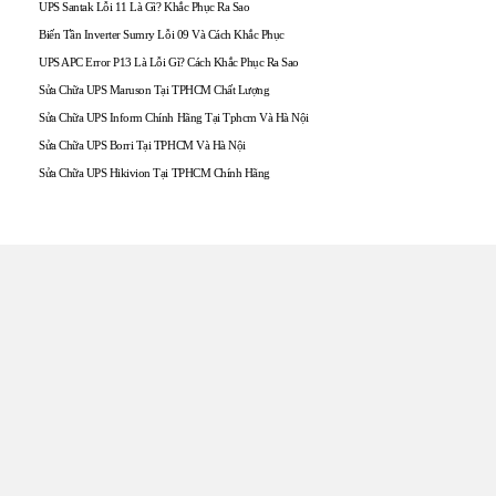
UPS Santak Lỗi 11 Là Gì? Khắc Phục Ra Sao
Biến Tần Inverter Sumry Lỗi 09 Và Cách Khắc Phục
UPS APC Error P13 Là Lỗi Gì? Cách Khắc Phục Ra Sao
Sửa Chữa UPS Maruson Tại TPHCM Chất Lượng
Sửa Chữa UPS Inform Chính Hãng Tại Tphcm Và Hà Nội
Sửa Chữa UPS Borri Tại TPHCM Và Hà Nội
Sửa Chữa UPS Hikivion Tại TPHCM Chính Hãng
TRUNG TÂM UPS TOÀN
TÂM
Đến với UPS Toàn Tâm quý khách hàng sẽ được phục vụ
Tận tâm – Thật lòng – Sâu Sắc – Uy tín. Sự hài lòng của quý