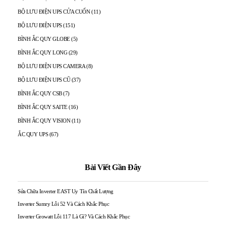
BỘ LƯU ĐIỆN UPS CỬA CUỐN
(11)
BỘ LƯU ĐIỆN UPS
(151)
BÌNH ẮC QUY GLOBE
(5)
BÌNH ẮC QUY LONG
(29)
BỘ LƯU ĐIỆN UPS CAMERA
(8)
BỘ LƯU ĐIỆN UPS CŨ
(37)
BÌNH ẮC QUY CSB
(7)
BÌNH ẮC QUY SAITE
(16)
BÌNH ẮC QUY VISION
(11)
ẮC QUY UPS
(67)
Bài Viết Gần Đây
Sửa Chữa Inverter EAST Uy Tín Chất Lượng
Inverter Sumry Lỗi 52 Và Cách Khắc Phục
Inverter Growatt Lỗi 117 Là Gì? Và Cách Khắc Phục