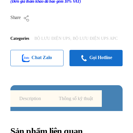
(Đơn giá thám khảo đã bao gồm 10% VAT)
Share
Categories
BỘ LƯU ĐIỆN UPS
,
BỘ LƯU ĐIỆN UPS APC
Chat Zalo
Gọi Hotline
Description
Thông số kỹ thuật
Sản phẩm liên quan