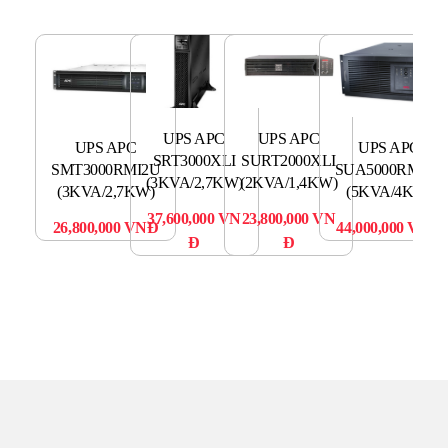
UPS APC
UPS APC
UPS APC
UPS APC
SRT3000XLI
SURT2000XLI
SMT3000RMI2U
SUA5000RMI5U
(3KVA/2,7KW)
(2KVA/1,4KW)
(3KVA/2,7KW)
(5KVA/4KW)
SM
37,600,000
VN
23,800,000
VN
(
26,800,000
VNĐ
44,000,000
VNĐ
Đ
Đ
19