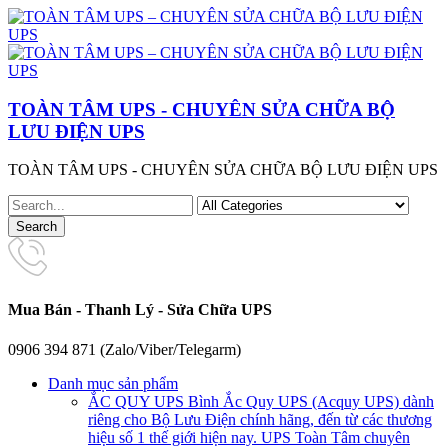
TOÀN TÂM UPS - CHUYÊN SỬA CHỮA BỘ
LƯU ĐIỆN UPS
TOÀN TÂM UPS - CHUYÊN SỬA CHỮA BỘ LƯU ĐIỆN UPS
Mua Bán - Thanh Lý - Sửa Chữa UPS
0906 394 871 (Zalo/Viber/Telegarm)
Danh mục sản phẩm
ẮC QUY UPS
Bình Ắc Quy UPS (Acquy UPS) dành
riêng cho Bộ Lưu Điện chính hãng, đến từ các thương
hiệu số 1 thế giới hiện nay. UPS Toàn Tâm chuyên