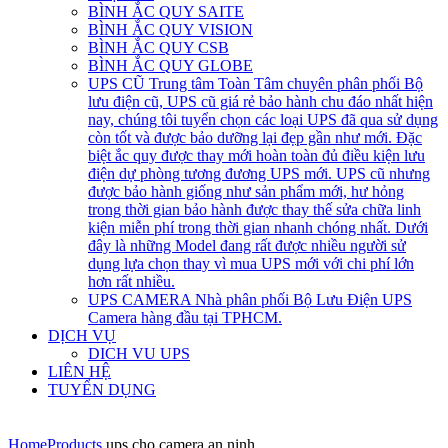
BÌNH ẮC QUY SAITE
BÌNH ẮC QUY VISION
BÌNH ẮC QUY CSB
BÌNH ẮC QUY GLOBE
UPS CŨ
Trung tâm Toàn Tâm chuyên phân phối Bộ
lưu điện cũ, UPS cũ giá rẻ bảo hành chu đáo nhất hiện
nay, chúng tôi tuyển chọn các loại UPS đã qua sử dụng
còn tốt và được bảo dưỡng lại đẹp gần như mới. Đặc
biệt ắc quy được thay mới hoàn toàn đủ điều kiện lưu
điện dự phòng tương đương UPS mới. UPS cũ nhưng
được bảo hành giống như sản phẩm mới, hư hỏng
trong thời gian bảo hành được thay thế sửa chữa linh
kiện miễn phí trong thời gian nhanh chóng nhất. Dưới
đây là những Model đang rất được nhiều người sử
dụng lựa chọn thay vì mua UPS mới với chi phí lớn
hơn rất nhiều.
UPS CAMERA
Nhà phân phối Bộ Lưu Điện UPS
Camera hàng đầu tại TPHCM.
DỊCH VỤ
DICH VU UPS
LIÊN HỆ
TUYỂN DỤNG
Home
Products
ups cho camera an ninh