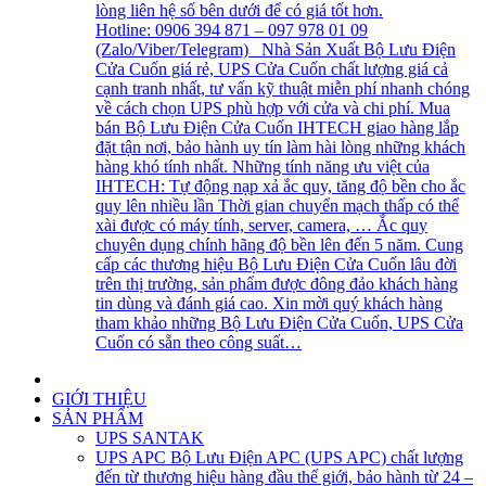
lòng liên hệ số bên dưới để có giá tốt hơn.
Hotline: 0906 394 871 – 097 978 01 09
(Zalo/Viber/Telegram) Nhà Sản Xuất Bộ Lưu Điện
Cửa Cuốn giá rẻ, UPS Cửa Cuốn chất lượng giá cả
cạnh tranh nhất, tư vấn kỹ thuật miễn phí nhanh chóng
về cách chọn UPS phù hợp với cửa và chi phí. Mua
bán Bộ Lưu Điện Cửa Cuốn IHTECH giao hàng lắp
đặt tận nơi, bảo hành uy tín làm hài lòng những khách
hàng khó tính nhất. Những tính năng ưu việt của
IHTECH: Tự động nạp xả ắc quy, tăng độ bền cho ắc
quy lên nhiều lần Thời gian chuyển mạch thấp có thể
xài được có máy tính, server, camera, … Ắc quy
chuyên dụng chính hãng độ bền lên đến 5 năm. Cung
cấp các thương hiệu Bộ Lưu Điện Cửa Cuốn lâu đời
trên thị trường, sản phẩm được đông đảo khách hàng
tin dùng và đánh giá cao. Xin mời quý khách hàng
tham khảo những Bộ Lưu Điện Cửa Cuốn, UPS Cửa
Cuốn có sẵn theo công suất…
GIỚI THIỆU
SẢN PHẨM
UPS SANTAK
UPS APC
Bộ Lưu Điện APC (UPS APC) chất lượng
đến từ thương hiệu hàng đầu thế giới, bảo hành từ 24 –