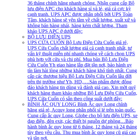
36 tháng chính hãng nhanh chóng. Nhận cung cấp Bộ
lưu điện APC cho khách hàng sỉ và lẻ, giá cả cực kỳ
cạnh tranh. UPS APC được phân phối bởi UPS Toàn
Tâm, khách hàng sẽ yên tâm về chất lượng, xuất xứ và
không bán hàng nhái, hàng kém chất lượng. Tham
khảo UPS APC ở dưới đây:
BỘ LƯU ĐIỆN UPS
UPS CỬA CUỐN
Bộ Lưu Điện Cửa Cuốn giá rẻ,
UPS Cửa Cuốn chất lượng giá cả cạnh tranh nhất, tư
vấn kỹ thuật miễn phí nhanh chóng về cách chọn UPS
phù hợp với cửa và chi phí. Mua bán Bộ Lưu Điện
Cửa Cuốn Yh giao hàng lắp đặt tận nơi, bảo hành uy
tín làm hài lòng những khách hàng khó tính nhất. Cung
cấp các thương hiệu Bộ Lưu Điện Cửa Cuốn lâu đời
trên thị trường như Yh, HD,….Sản phẩm được đông
đảo khách hàng tin dùng và đánh giá cao. Xin mời quý
khách hàng tham khảo những Bộ Lưu Điện Cửa Cuốn,
UPS Cửa Cuốn có sẵn theo công suất dưới đây:
BÌNH ẮC QUY LONG
Bình Ắc quy Long chính
hãng giá rẻ, Acquy long phân phối sỉ lẻ trên toàn quốc.
Cung cấp ắc quy Long, Globe cho bộ lưu điện UPS, xe
đạp điện, đèn exit, các thiết bị nguồn dự phòng…Bảo
hành bình ắc quy long từ 6 tháng, 12 tháng và 24 tháng
tùy theo yêu cầu. Thu mua bình ắc quy long cũ giá cao
và tận nơi.