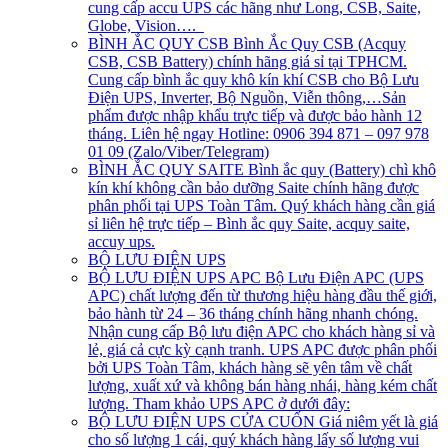
cung cấp accu UPS các hãng như Long, CSB, Saite,
Globe, Vision….
BÌNH ẮC QUY CSB
Bình Ắc Quy CSB (Acquy
CSB, CSB Battery) chính hãng giá sỉ tại TPHCM.
Cung cấp bình ắc quy khô kín khí CSB cho Bộ Lưu
Điện UPS, Inverter, Bộ Nguồn, Viễn thông,…Sản
phẩm được nhập khẩu trực tiếp và được bảo hành 12
tháng. Liên hệ ngay Hotline: 0906 394 871 – 097 978
01 09 (Zalo/Viber/Telegram)
BÌNH ẮC QUY SAITE
Bình ắc quy (Battery) chì khô
kín khí không cần bảo dưỡng Saite chính hãng được
phân phối tại UPS Toàn Tâm. Quý khách hàng cần giá
sỉ liên hệ trực tiếp – Bình ắc quy Saite, acquy saite,
accuy ups.
BỘ LƯU ĐIỆN UPS
BỘ LƯU ĐIỆN UPS APC
Bộ Lưu Điện APC (UPS
APC) chất lượng đến từ thương hiệu hàng đầu thế giới,
bảo hành từ 24 – 36 tháng chính hãng nhanh chóng.
Nhận cung cấp Bộ lưu điện APC cho khách hàng sỉ và
lẻ, giá cả cực kỳ cạnh tranh. UPS APC được phân phối
bởi UPS Toàn Tâm, khách hàng sẽ yên tâm về chất
lượng, xuất xứ và không bán hàng nhái, hàng kém chất
lượng. Tham khảo UPS APC ở dưới đây:
BỘ LƯU ĐIỆN UPS CỬA CUỐN
Giá niêm yết là giá
cho số lượng 1 cái, quý khách hàng lấy số lượng vui