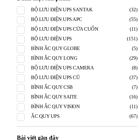
BỘ LƯU ĐIỆN UPS SANTAK
(32)
BỘ LƯU ĐIỆN UPS APC
(55)
BỘ LƯU ĐIỆN UPS CỬA CUỐN
(11)
BỘ LƯU ĐIỆN UPS
(151)
BÌNH ẮC QUY GLOBE
(5)
BÌNH ẮC QUY LONG
(29)
BỘ LƯU ĐIỆN UPS CAMERA
(8)
BỘ LƯU ĐIỆN UPS CŨ
(37)
BÌNH ẮC QUY CSB
(7)
BÌNH ẮC QUY SAITE
(16)
BÌNH ẮC QUY VISION
(11)
ẮC QUY UPS
(67)
Bài viết gần đây