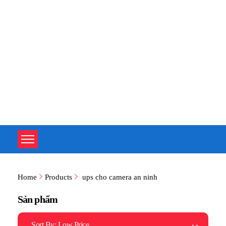
TOÀN TÂM UPS - CHUYÊN SỬA CHỮA BỘ LƯU ĐIỆN UPS
TOÀN TÂM UPS - CHUYÊN SỬA CHỮA BỘ LƯU ĐIỆN UPS
Home
Products
ups cho camera an ninh
Sản phẩm
Sort By:
Low Price