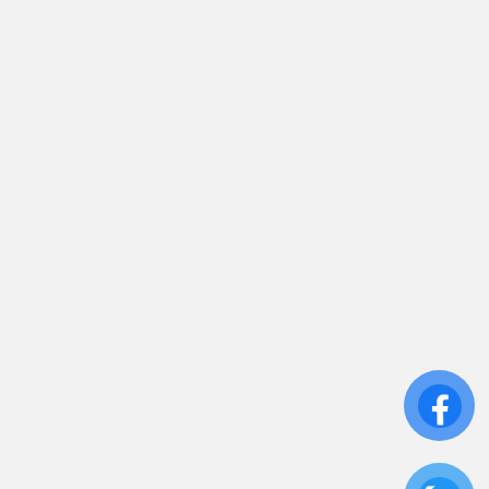
sales.toantamups@gmail.com
0906 394 871
Trụ sở chính: 81/10 Phó Đức Chính, Phường 1, Quận
Bình Thạnh, TP.HCM
CN: Số 46A Ngõ 37 Bằng Liệt, Hoàng Liệt, Hoàng
Mai, Hà Nội
Liên kết
Sửa Chữa UPS
Cho Thuê UPS
Bảo Trì UPS
Bộ Lưu Điện UPS Cũ