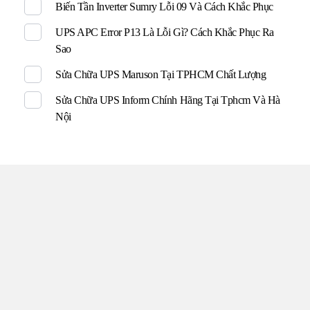
Biến Tần Inverter Sumry Lỗi 09 Và Cách Khắc Phục
UPS APC Error P13 Là Lỗi Gì? Cách Khắc Phục Ra
Sao
Sửa Chữa UPS Maruson Tại TPHCM Chất Lượng
Sửa Chữa UPS Inform Chính Hãng Tại Tphcm Và Hà
Nội
TRUNG TÂM UPS TOÀN
TÂM
Đến với UPS Toàn Tâm quý khách hàng sẽ được phục vụ