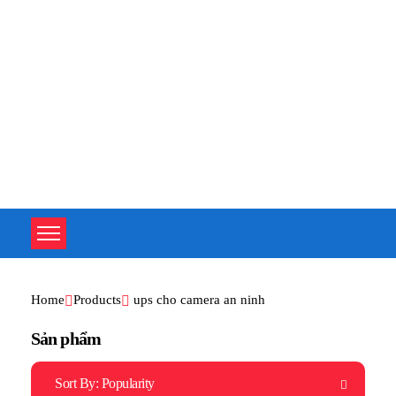
TOÀN TÂM UPS - CHUYÊN SỬA CHỮA BỘ LƯU ĐIỆN UPS
TOÀN TÂM UPS - CHUYÊN SỬA CHỮA BỘ LƯU ĐIỆN UPS
Home
Products
ups cho camera an ninh
Sản phẩm
Sort By:
Popularity